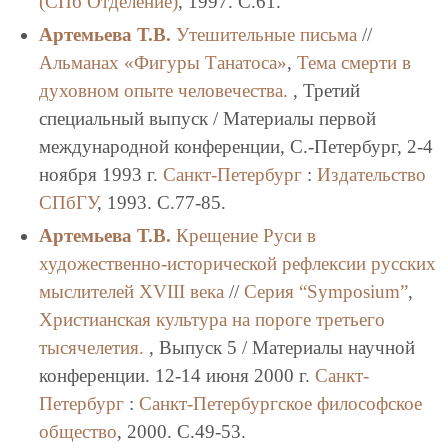
(СПб Отделение)
, 1997. C.61.
Артемьева Т.В.
Утешительные письма
//
Альманах «Фигуры Танатоса»
,
Тема смерти в
духовном опыте человечества.
, Третий
специальный выпуск / Материалы первой
международной конференции, С.-Петербург, 2-4
ноября 1993 г.
Санкт-Петербург
:
Издательство
СПбГУ
, 1993. C.77-85.
Артемьева Т.В.
Крещение Руси в
художественно-исторической рефлексии русских
мыслителей XVIII века
//
Серия “Symposium”
,
Христианская культура на пороге третьего
тысячелетия.
, Выпуск 5 / Материалы научной
конференции. 12-14 июня 2000 г.
Санкт-
Петербург
:
Санкт-Петербургское философское
общество
, 2000. C.49-53.