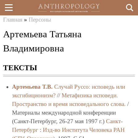
Главная
»
Персоны
Перейти
Вы
Артемьева Татьяна
к
здесь
основному
Владимировна
содержанию
ТЕКСТЫ
Артемьева Т.В.
Случай Руссо: исповедь или
эксгибиционизм?
//
Метафизика исповеди.
Пространство и время исповедального слова.
/
Материалы международной конференции
(Санкт-Петербург, 26-27 мая 1997 г.)
Санкт-
Петербург
:
Изд-во Института Человека РАН