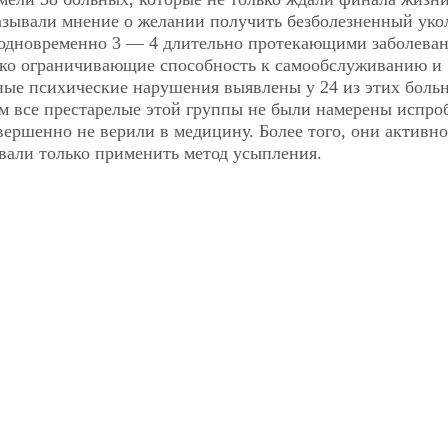
азывали мнение о желании получить безболезненный уко
одновременно 3 — 4 длительно протекающими заболева
зко ограничивающие способность к самообслуживанию и
ные психические нарушения выявлены у 24 из этих больн
м все престарелые этой группы не были намерены испро
вершенно не верили в медицину. Более того, они активно
вали только применить метод усыпления.