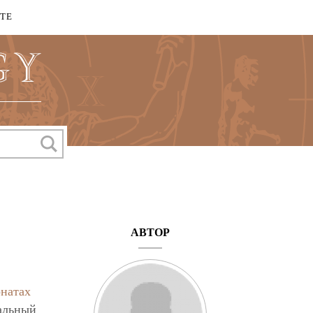
КТЕ
АВТОР
рнатах
альный