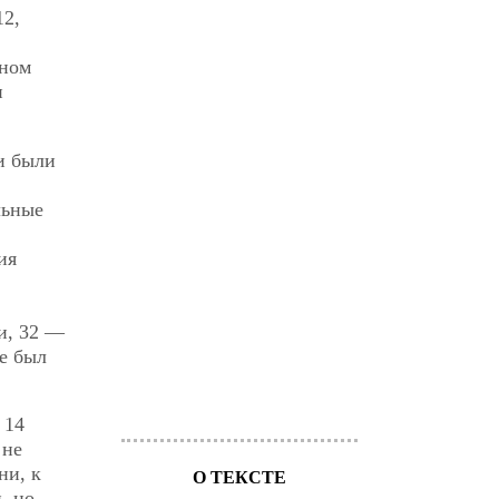
12,
лном
и
и были
льные
ия
и, 32 —
е был
 14
 не
ни, к
О ТЕКСТЕ
, но