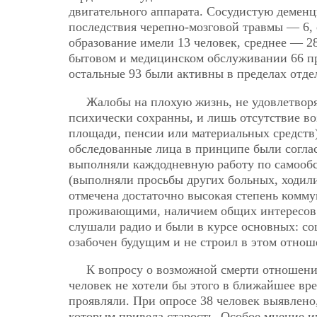
двигательного аппарата. Сосудистую демен
последствия черепно-мозговой травмы — 6,
образование имели 13 человек, среднее — 2
бытовом и медицинском обслуживании 66 пр
остальные 93 были активны в пределах отде
Жалобы на плохую жизнь, не удовлетвор
психически сохранны, и лишь отсутствие в
площади, пенсии или материальных средств)
обследованные лица в принципе были соглас
выполняли каждодневную работу по самообс
(выполняли просьбы других больных, ходили
отмечена достаточно высокая степень комм
проживающими, наличием общих интересов. 
слушали радио и были в курсе основных: с
озабочен будущим и не строил в этом отнош
К вопросу о возможной смерти отношение
человек не хотели бы этого в ближайшее вр
проявляли. При опросе 38 человек выявлено
которым привела старость. Особое мнение и