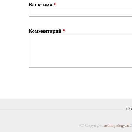
Ваше имя
*
Комментарий
*
С
(C) Copyright,
anthropology.ru
2