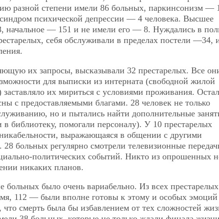
цию разной степени имели 86 больных, паркинсонизм — 
 синдром психической депрессии — 4 человека. Высшее
8, начальное — 151 и не имели его — 8. Нуждались в по
естарелых, себя обслуживали в пределах постели —34, 
ления.
яющую их запросы, высказывали 32 престарелых. Все он
озможности для выписки из интерната (свободной жилой
 заставляло их мириться с условиями проживания. Оста
ны с предоставляемыми благами. 28 человек не только
луживанию, но и пытались найти дополнительные занят
 в библиотеку, помогали персоналу). У 10 престарелых
уникабельности, выражающаяся в общении с другими
28 больных регулярно смотрели телевизионные передач
оциально-политических событий. Никто из опрошенных н
ении никаких планов.
 больных было очень вариабельно. Из всех престарелых
емя, 112 — были вполне готовы к этому
и особых эмоций
, что смерть была бы избавлением от тех сложностей жиз
мели 38 больных, которые не только ждали финала жизни