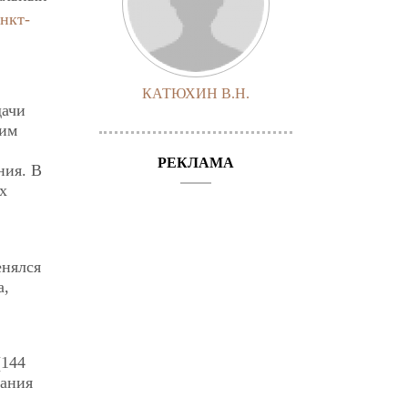
нкт-
КАТЮХИН В.Н.
дачи
оим
РЕКЛАМА
ния. В
х
енялся
а,
(144
вания