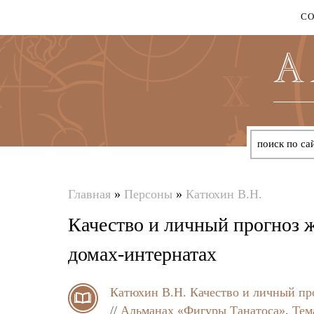
С
Главная
»
Персоны
»
Катюхин В.Н.
Вы
Качество и личный прогноз 
здесь
домах-интернатах
Катюхин В.Н.
Качество и личный пр
//
Альманах «Фигуры Танатоса»
,
Тем