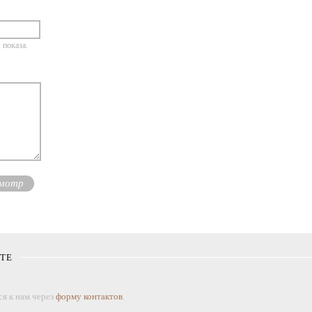
 показа.
КТЕ
я к нам через
форму контактов
.