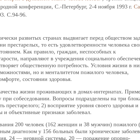
одной конференции, С.-Петербург, 2-4 ноября 1993 г.
Са
93. C.94-96.
ически развитых странах выдвигает перед обществом за
ни престарелых, то есть удовлетворенности человека св
тоянием. Как правило, граждан, неспособных к
арости, направляют в учреждения социального обеспече
етворяет общественную потребность. Условия жизни в ни
зможностями, но и менталитетом пожилого человека,
мфорте, состоянии здоровья.
качества жизни
проживающих в домах-интернатах. Прим
у при собеседовании. Вопросы подразделены на три блок
 престарелого; 2) восприятие уровня своего здоровья и
ы и объективные признаки заболевал.
вания 200 человек (162 женщин и 38 мужчин) пожилого 
овным диагнозом у 156 больных были хронические заболе
ния, 24 — нервной системы, 20 — поражение опорно-