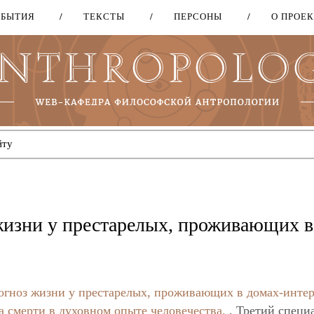
ОБЫТИЯ
ТЕКСТЫ
ПЕРСОНЫ
О ПРОЕ
Перейти
к
основному
содержанию
жизни у престарелых, проживающих в
огноз жизни у престарелых, проживающих в домах-инте
а смерти в духовном опыте человечества.
, Третий специ