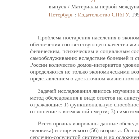
выпуск / Материалы первой междунар
Петербург
:
Издательство СПбГУ
, 19
Проблема постарения населения в эконом
обеспечения соответствующего качества жиз
физическим, психическим и социальным сос
самообслуживанию вследствие болезней и ст
России количество домов-интернатов удовл
определяются не только экономическими во
представлением о достаточном жизненном ко
Задачей исследования явилось изучение 
метод обследования в виде ответов на анкет
отражающие: 1) функциональную способность
отношение к возможной смерти; 3) симптом
Всего проанализированы данные обследо
человека) и старческого (56) возраста. Осн
сердечно-сосудистой системы и их осложне