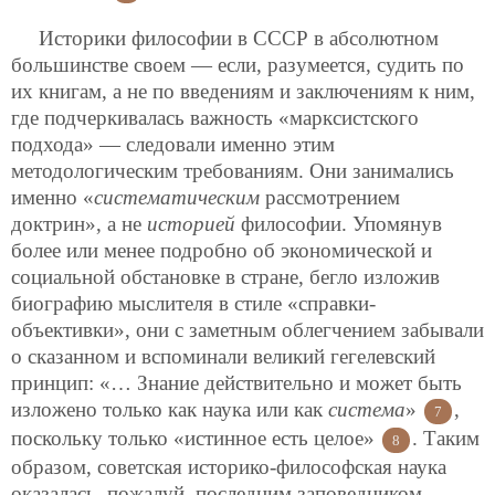
Историки философии в СССР в абсолютном
большинстве своем — если, разумеется, судить по
их книгам, а не по введениям и заключениям к ним,
где подчеркивалась важность «марксистского
подхода» — следовали именно этим
методологическим требованиям. Они занимались
именно «
систематическим
рассмотрением
доктрин», а не
историей
философии. Упомянув
более или менее подробно об экономической и
социальной обстановке в стране, бегло изложив
биографию мыслителя в стиле «справки-
объективки», они с заметным облегчением забывали
о сказанном и вспоминали великий гегелевский
принцип: «… Знание действительно и может быть
изложено только как наука или как
система
»
,
7
поскольку только «истинное есть целое»
. Таким
8
образом, советская историко-философская наука
оказалась, пожалуй, последним заповедником