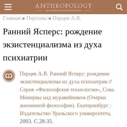
Главная
»
Персоны
»
Перцев А.В.
Перейти
Вы
Ранний Ясперс: рождение
к
здесь
основному
экзистенциализма из духа
содержанию
психиатрии
Перцев А.В.
Ранний Ясперс: рождение
экзистенциализма из духа психиатрии
//
Серия «Философские технологии»
,
Сова
Минервы над муравейником (Очерки
жизненной философии).
Екатеринбург
:
Издательство Уральского университета
,
2003. C.28-35.