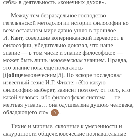
себя» в деятельность «конечных духов».
Между тем безраздельное господство
гегельянской методологии истории философии во
всем остальном мире давно ушло в прошлое.
И. Кант, совершив коперниканский переворот в
философии, убедительно доказал, что наше
знание — в том числе и знание философское —
может быть лишь
человеческим
знанием. Правда,
это знание пока еще полагалось
[i]обще
человеческим[/i]. Но вскоре последовал
известный тезис И.Г. Фихте: «Кто какую
философию выберет, зависит поэтому от того, кто
какой человек, ибо философская система — не
мертвая утварь… она одушевлена душою человека,
обладающего ею»
.
9
Тихие и мирные, склонные к умеренности и
аккуратности общечеловеческие познавательные