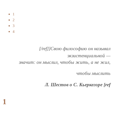
1
2
3
4
[/ref]]Свою философию он называл
экзистенциальной —
значит: он мыслил, чтобы жить, а не жил,
чтобы мыслить
Л. Шестов о С. Кьеркегоре [ref
1