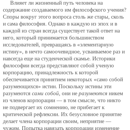
Влияет ли жизненный путь человека на
содержание создаваемого им философского учения?
Споры вокруг этого вопроса столь же стары, сколь
и сама философия. Однако в каждую из эпох и в
каждой из стран всегда существует такой ответ на
него, который принимается большинством
исследователей, превращаясь в «элементарную
истину», в нечто самоочевидное, усваиваемое раз и
навсегда еще на студенческой скамье. Историки
философии всегда представляют собой ученую
корпорацию, принадлежность к которой
обеспечивается принятием некоторых «само собой
разумеющихся» истин. Поскольку истины эти
разумеются
сами собой
, они не
разумеются
никем
из членов корпорации — в том смысле, что никто
не подвергает их сомнению, не прибегает к
критической рефлексии. Их безусловное принятие
делает члена корпорации своим, неприятие —
чужим. Попытка навязать корпорации изменение