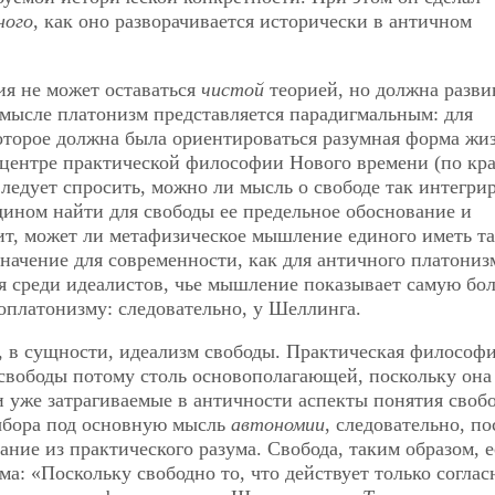
ного
, как оно разворачивается исторически в античном
я не может оставаться
чистой
теорией, но должна разви
мысле платонизм представляется парадигмальным: для
оторое должна была ориентироваться разумная форма жи
 центре практической философии Нового времени (по кр
Следует спросить, можно ли мысль о свободе так интегри
ином найти для свободы ее предельное обоснование и
сит, может ли метафизическое мышление единого иметь та
ачение для современности, как для античного платониз
ля среди идеалистов, чье мышление показывает самую б
оплатонизму: следовательно, у Шеллинга.
, в сущности, идеализм свободы. Практическая философ
свободы потому столь основополагающей, поскольку она
и уже затрагиваемые в античности аспекты понятия свобо
выбора под основную мысль
автономии
, следовательно, по
ние из практического разума. Свобода, таким образом, е
ма: «Поскольку свободно то, что действует только соглас