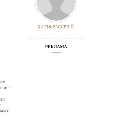
ХАЛЬФВАССЕН Й.
РЕКЛАМА
ком
ление
дал
с
ным и