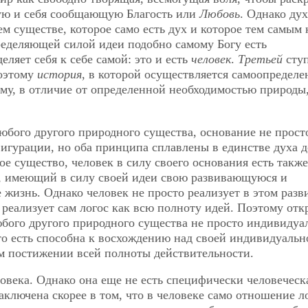
щую и себя сообщающую Благость или
Любовь
. Однако дух
ем существе, которое само есть дух и которое тем самым 
ределяющей силой идеи подобно самому Богу есть
еляет себя к себе самой: это и есть
человек
.
Третьей
сту
поэтому
история
, в которой осуществляется самоопределе
ому, в отличие от определенной необходимостью природы,
любого другого природного существа, основание не прост
фигурации, но оба принципа сплавлены в единстве духа д
е существо, человек в силу своего основания есть также
, имеющий в силу своей идеи свою развивающуюся и
 жизнь. Однако человек не просто реализует в этом разв
 реализует сам логос как всю полноту идей. Поэтому отк
юбого другого природного существа не просто индивидуа
 то есть способна к восхождению над своей индивидуальн
м постижении всей полноты действительности.
ловека. Однако она еще не есть специфически человеческ
ключена скорее в том, что в человеке само отношение л