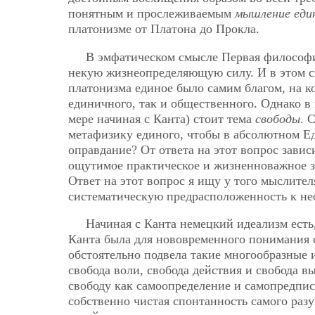
понятным и прослеживаемым
мышление еди
платонизме от Платона до Прокла.
В эмфатическом смысле Первая философи
некую жизнеопределяющую силу. И в этом с
платонизма единое было самим благом, на к
единичного, так и общественного. Однако в
мере начиная с Канта) стоит тема
свободы
. 
метафизику единого, чтобы в абсолютном Ед
оправдание? От ответа на этот вопрос зави
ощутимое практическое и жизненноважное зн
Ответ на этот вопрос я ищу у того мыслите
систематическую предрасположенность к не
Начиная с Канта немецкий идеализм есть
Канта была для нововременного понимания 
обстоятельно подвела такие многообразные 
свобода воли, свобода действия и свобода 
свободу как самоопределение и самопредписа
собственно чистая спонтанность самого разу