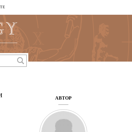
КТЕ
и
АВТОР