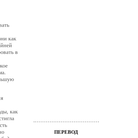
вать
зни как
айней
ровать в
кое
ма.
ольшую
ия
ды, как
стигла
сть
но
ПЕРЕВОД