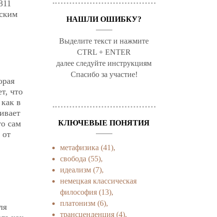
811
вским
НАШЛИ ОШИБКУ?
Выделите текст и нажмите
CTRL + ENTER
далее следуйте инструкциям
Спасибо за участие!
орая
т, что
 как в
ивает
КЛЮЧЕВЫЕ ПОНЯТИЯ
то сам
 от
метафизика
(41),
свобода
(55),
идеализм
(7),
немецкая классическая
философия
(13),
платонизм
(6),
ля
трансценденция
(4),