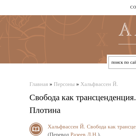
С
Главная
»
Персоны
»
Хальфвассен Й.
Вы
Свобода как трансценденция
здесь
Плотина
Хальфвассен Й.
Свобода как трансц
(Перевод
Разеев Д.Н.
).