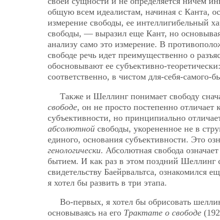
своей сущности и не определяется ничем и
общую всем идеалистам, начиная с Канта, о
измерение свободы, ее интеллигибельный х
свободы, — выразил еще Кант, но основывая
анализу само это измерение. В противополо
свободе речь идет преимущественно о разъя
обосновывают ее субъективно-теоретически:
соответственно, в чистом для-себя-самого-
Также и Шеллинг понимает свободу снача
свободе
, он не просто постепенно отличает
субъективности, но принципиально отличает
абсолютной
свободы, укорененное не в стру
единого, основания субъективности. Это озн
генологически
. Абсолютная свобода означае
бытием. И как раз в этом поздний Шеллинг с
свидетельству Баейрвальтса, ознакомился е
я хотел бы развить в три этапа.
Во-первых, я хотел бы обрисовать шелли
основываясь на его
Трактате о свободе
(192