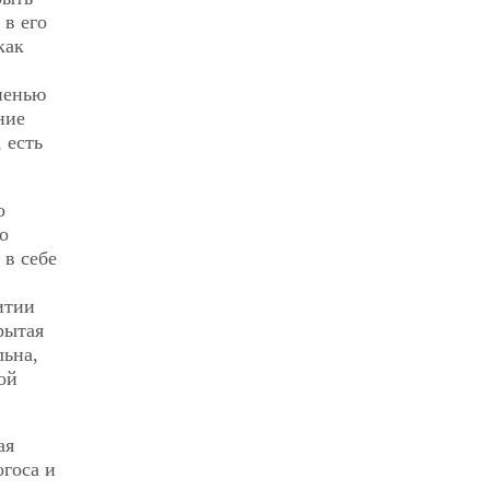
 в его
как
пенью
ние
 есть
о
о
 в себе
итии
рытая
льна,
ой
ая
огоса и