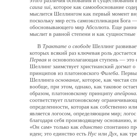
этого различия основания и существования 
causa sui
, которое как самообоснование сод
мыслится Шеллингом как первый момент вн
поскольку мир есть самоэкспликация Бога
обосновывающего мир Абсолюта. Еще ранний
мыслит в равной степени и как сущностные
В
Трактате о свободе
Шеллинг развивае
которых всякий раз ключевая роль достаетс
Первая
и основополагающая ступень — это са
Шеллинг заимствует христианский догмат о
принципов из платоновского
Филеба
. Первы
Шеллинга
основание
, которое, как чистая с
вообще, при этом, однако, как таковое оста
образом, платоновскому принципу
апейрона
соответствует платоновскому ограничивающ
определенности, которая как собственно ил
является логосом, определяющим мир; логос
благодаря себя производящему основанию, и
«Он сам» только как
единство
спонтанно пр
идеи; это единство есть
Нус
или
Дух
, как т