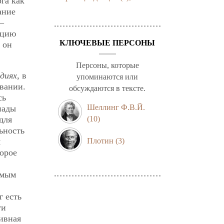
га как
ание
—
нцию
КЛЮЧЕВЫЕ ПЕРСОНЫ
 он
Персоны, которые
диях
, в
упоминаются или
овании.
обсуждаются в тексте.
сь
Шеллинг Ф.В.Й.
иады
для
(10)
льность
м
Плотин
(3)
торое
амым
г есть
ти
ивная