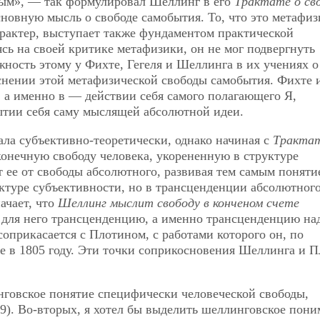
ным», — так формулировал Шеллинг в его
Трактате о св
сновную мысль о свободе самобытия. То, что это метафиз
арактер, выступает также фундаментом практической
сь на своей критике метафизики, он не мог подвергнуть
жность этому у Фихте, Гегеля и Шеллинга в их учениях о
снении этой метафизической свободы самобытия. Фихте и
 а именно в — действии себя самого полагающего Я,
бытии себя саму мыслящей абсолютной идеи.
ла субъективно-теоретически, однако начиная с
Трактат
 конечную свободу человека, укорененную в структуре
 ее от свободы абсолютного, развивая тем самым поняти
ктуре субъективности, но в трансценденции абсолютног
ачает, что
Шеллинг мыслит свободу в конченом счете
т для него трансценденцию, а именно трансценденцию на
оприкасается с Плотином, с работами которого он, по
ще в 1805 году. Эти точки соприкосновения Шеллинга и 
нговское понятие специфически человеческой свободы,
9). Во-вторых, я хотел бы выделить шеллинговское пон