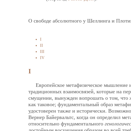
О свободе абсолютного у Шеллинга и Плот
I
II
III
IV
I
Европейское метафизическое мышление и
традиционных взаимосвязей, которые на перв
смущении, вынужден вопрошать о том, что
как таковое; фундаментальный образ метафи
удостоверен также и исторически. Возможн
Вернер Байервальтс, когда он определил м
относительно фундаментального
генологиче
достойным восхищения образом во всей треб