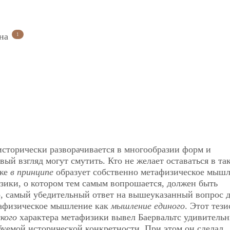
ина
1
сторически разворачивается в многообразии форм и
ый взгляд могут смутить. Кто не желает оставаться в та
 же
в принципе
образует собственно метафизическое мыш
зики, о котором тем самым вопрошается, должен быть
о, самый убедительный ответ на вышеуказанный вопрос 
етафизическое мышление как
мышление единого
. Этот тези
ского
характера метафизики вывел Баервальтс удивитель
уемой исторической конкретности. При этом он сделал