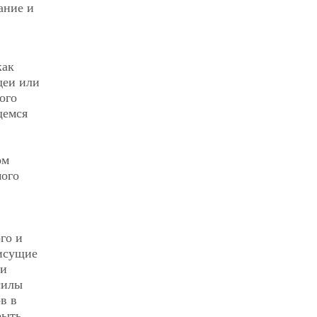
ание и
как
деи или
ого
щемся
ом
мого
го и
рисущие
 и
силы
в в
рыть