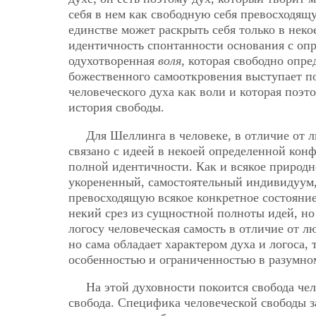
себя в нем как свободную себя превосходя
единстве может раскрыть себя только в неко
идентичность спонтанности основания с оп
одухотворенная
воля
, которая свободно опред
божественного самооткровения выступает 
человеческого духа как воли и которая поэт
история свободы.
Для Шеллинга в человеке, в отличие от 
связано с идеей в некоей определенной кон
полной идентичности. Как и всякое природно
укорененный, самостоятельный индивидуум
превосходящую всякое конкретное состояние
некий срез из сущностной полноты идей, но
логосу человеческая самость в отличие от л
но сама обладает характером духа и логоса,
особенностью и ограниченностью в разумно
На этой духовности покоится свобода че
свобода. Специфика человеческой свободы за