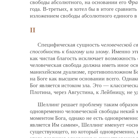
свободы абсолютного, на основании его
Фра
года. В-третьих, я хотел бы в итоге сравни
изложением свободы абсолютного единого в 
II
Специфическая сущность
человеческой с
способность к благому или злому
. Именно эт
как чистая благость исключает возможность 
человеческая свобода должна иметь иное осн
манихейском дуализме, противоположном Бо
на Боге как высшем основании всего. Однако
Бог является истоком зла. Это — классическ
Плотина, через Августина, к Лейбницу, не 
Шеллинг решает проблему таким образом
одновременно человеческой свободы некий
моментом Бога, однако не есть одновременно
является Им самим», Шеллинг именует «осно
существующего, но который одновременно, к