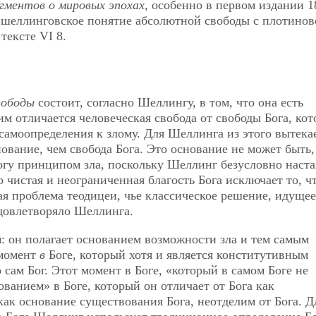
гментов о мировых эпохах
, особенно в первом издании 1
ть шеллинговское понятие абсолютной свободы с плотино
тексте VI 8.
вободы
состоит, согласно Шеллингу, в том, что она есть
им отличается человеческая свобода от свободы Бога, кот
самоопределения к злому. Для Шеллинга из этого вытекае
ование, чем свобода Бога. Это основание не может быть,
гу принципом зла, поскольку Шеллинг безусловно наста
 чистая и неограниченная благость Бога исключает то, ч
ая проблема теодицеи, чье классическое решение, идущее
удовлетворяло Шеллинга.
: он полагает основанием возможности зла и тем самым
 момент
в
Боге, который хотя и является конститутивным
 сам Бог. Этот момент в Боге, «который в самом Боге не
ванием» в Боге, который он отличает от Бога как
ак основание существования Бога, неотделим от Бога. Д