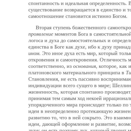
спонтанность и идеальная определенность. В
существование возвращается в единство и т
самоотношение становится истинно Богом.
Вторая ступень божественного самооткро
проявление
моментов Бога в самостоятельной
логоса и духа до самостоятельных и опреде
единства в Боге как духе, ибо к духу прина
ином
. Это иное духа есть мир, который толь
откровения и самооткровения. Отличность ми
соответственно, из
основания
, которое, как
платоновского материального принципа в
Т
Становления, не есть пассивно воспринима
индивидуации всего сущего в мире; Шеллинг
жизненность, которая спонтанно производит,
принимая тем самым ход некоей иррационал
упорядоченного мира происходит только по 
идеи в неопределенно протекающую жизненн
развитию то, что в ней сокрыто. Это взаим
идеи, дающей оформление и развитие, возм
духе; он есть поэтому дух, который творит 