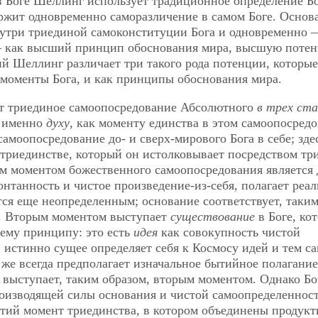
в Боге Шеллинг использует традиционное определение Бо
ержит одновременно саморазличение в самом Боге. Основ
утри триединой самоконституции Бога и одновременно 
 — как высший принцип обоснования мира, высшую поте
 Шеллинг различает три такого рода потенции, которые
 моменты Бога, и как принципы обоснования мира.
т триединое самоопосредование Абсолютного
в трех ста
я именно
духу
, как моменту единства в этом самоопосред
моопосредование до- и сверх-мирового Бога в себе; зде
 триединстве, который он истолковывает посредством тр
м моментом божественного самоопосредования является 
понтанность и чистое произведение-из-себя, полагает реа
ется еще неопределенным; основание соответствует, таки
. Вторым моментом выступает
существование
в Боге, ко
ему принципу: это есть
идея
как совокупность чистой
и истинно сущее определяет себя к Космосу идей и тем с
 же всегда предполагает изначальное бытийное полагание
 выступает, таким образом, вторым моментом. Однако Бо
оизводящей силы основания и чистой самоопределеннос
ретий момент триединства, в котором объединены продукт