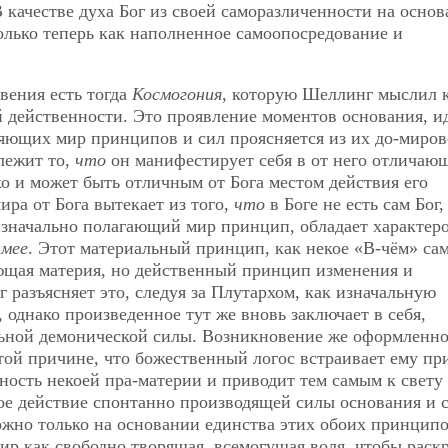
 качестве духа Бог из своей саморазличенности на основ
олько теперь как наполненное самоопосредование и
вения есть тогда
Космогония
, которую Шеллинг мыслил 
 действенности. Это проявление моментов основания, и
ляющих мир принципов и сил проясняется из их до-миров
длежит то,
что
он манифестирует себя в от него отличаю
ко и может быть отличным от Бога местом действия его
ра от Бога вытекает из того,
что
в Боге не есть сам Бог,
 изначально полагающий мир принцип, обладает характер
имее
. Этот материальный принцип, как некое «В-чём» са
ющая материя, но действенный принцип изменения и
 разъясняет это, следуя за Плутархом, как изначальную
 однако произведенное тут же вновь заключает в себя,
ьной демонической силы. Возникновение же оформленно
той причине, что божественный логос встраивает ему п
ость некоей пра-материи и приводит тем самым к свету
ное действие спонтанно производящей силы основания и 
ожно только на основании единства этих обоих принципо
мир как свободно творящая, всемогущая воля, чтобы раск