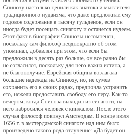
поспешил вразумить своего любимого ученика.
Спинозу настолько ценили как знатока и мыслителя
традиционного иудаизма, что даже предложили ему
годовое содержание в тысячу гульденов, если он
иногда будет посещать синагогу и останется иудеем.
Этот факт в биографии Спинозы несомненен,
поскольку сам философ неоднократно об этом
упоминал, добавляя при этом, что если бы
предложили в десять раз больше, он все равно бы
не согласился, поскольку для него важна истина, а
не благополучие. Еврейская община возлагала
большие надежды на Спинозу, но, не сумев
сохранить его в своих рядах, предпочла устранить
его, нежели предоставить свободу его перу. Как-то
вечером, когда Спиноза выходил из синагоги, на
него набросился человек с кинжалом. После этого
случая философ покинул Амстердам. В конце июля
1656 г. в амстердамской синагоге над ним было
произведено такого рода отлучение: «Да будет он