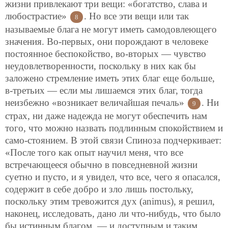
жизни привлекают три вещи: «богатство, слава и
любострастие»
. Но все эти вещи или так
8
называемые блага не могут иметь самодовлеющего
значения. Во-первых, они порождают в человеке
постоянное беспокойство, во-вторых — чувство
неудовлетворенности, поскольку в них как бы
заложено стремление иметь этих благ еще больше,
в-третьих — если мы лишаемся этих благ, тогда
неизбежно «возникает величайшая печаль»
. Ни
9
страх, ни даже надежда не могут обеспечить нам
того, что можно назвать подлинным спокойствием и
само-стоянием. В этой связи Спиноза подчеркивает:
«После того как опыт научил меня, что все
встречающееся обычно в повседневной жизни
суетно и пусто, и я увидел, что все, чего я опасался,
содержит в себе добро и зло лишь постольку,
поскольку этим тревожится дух (animus), я решил,
наконец, исследовать, дано ли что-нибудь, что было
бы истинным благом, — и доступным и таким,