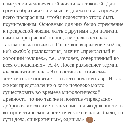
измерении человеческой жизни как таковой. Для
греков образ жизни и мысли должен быть прежде
всего прекрасным, чтобы вследствие этого быть
поучительным. Основным для них было стремление
к прекрасной жизни, жить с другими при наличии
памяти прекрасной жизни, а моральность как
таковая была неважна. Греческое выражение καλ`ος
κα`ι αγαθο´ς (калокагатия) значит «прекрасный и
хороший человек», т.е. «человек, совершенный во
всех отношениях». А.Ф. Лосев разъясняет термин
«калокагатия» так: «Это составное этически-
эстетическое понятие — своего рода кентавр. И так
же как представление о коне-человеке могло
существовать во времена мифологической
древности, точно так же и понятие «прекрасно-
доброго» могло иметь значение только для эпохи, в
которой этическое и эстетическое сознание было, по
сути дела, синкретичным, единым»
.
1