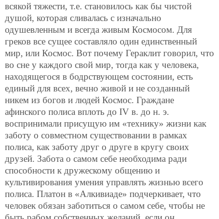
всякой тяжести, т.е. становилось как бы чистой
душой, которая сливалась с изначально
одушевленным и всегда живым Космосом. Для
греков все сущее составляло один единственный
мир, или Космос. Вот почему Гераклит говорил, что
во сне у каждого свой мир, тогда как у человека,
находящегося в бодрствующем состоянии, есть
единый для всех, вечно живой и не созданный
никем из богов и людей Космос. Граждане
афинского полиса вплоть до IV в. до н. э.
воспринимали присущую им «технику» жизни как
заботу о совместном существовании в рамках
полиса, как заботу друг о друге в кругу своих
друзей. Забота о самом себе необходима ради
способности к дружескому общению и
культивирования умения управлять жизнью всего
полиса. Платон в «Алкивиаде» подчеркивает, что
человек обязан заботиться о самом себе, чтобы не
быть рабом собственных желаний, если он