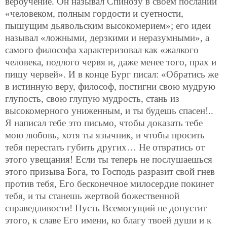
вероучение. Он называл Спинозу в своем послании
«человеком, полным гордости и суетности,
пышущим дьявольским высокомерием»; его идеи
называл «ложными, дерзкими и неразумными», а
самого философа характеризовал как «жалкого
человека, подлого червя и, даже менее того, прах и
пищу червей». И в конце Бург писал: «Обратись же
в истинную веру, философ, постигни свою мудрую
глупость, свою глупую мудрость, стань из
высокомерного униженным, и ты будешь спасен!..
Я написал тебе это письмо, чтобы доказать тебе
мою любовь, хотя ты язычник, и чтобы просить
тебя перестать губить других… Не отвратись от
этого увещания! Если ты теперь не послушаешься
этого призыва Бога, то Господь разразит свой гнев
против тебя, Его бесконечное милосердие покинет
тебя, и ты станешь жертвой божественной
справедливости! Пусть Всемогущий не допустит
этого, к славе Его имени, ко благу твоей души и к