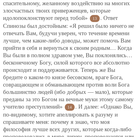
спасительному, желанному воздействию на многих
злосчастных твоих приверженцев, которые
идолопоклонствуют перед тобой»
. Ответ
13
Спинозы был достойным: «Я решил было ничего не
отвечать Вам, будучи уверен, что течение времени
лучше, чем какие-либо доводы, может помочь Вам
прийти в себя и вернуться к своим родным… Когда
Вы были в полном здравом уме, Вы поклонялись…
бесконечному Богу, силой которого все абсолютно
происходит и поддерживается. Теперь же Вы
бредите о каком-то князе бесовском, враге Бога,
совращающем и обманывающем против воли Бога
большинство людей (ибо добрых — мало), которые
преданы за это Богом на вечные муки этому самому
учителю преступлений»
. И далее: «Однако Вы,
14
по-видимому, хотите апеллировать к разуму и
спрашиваете меня: почему я знаю, что моя
философия лучше всех других, которые когда-либо
проповедовались в мире, теперь проповедуются или