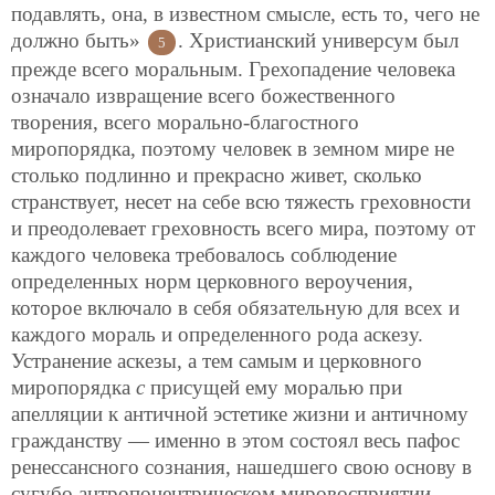
подавлять, она, в известном смысле, есть то, чего не
должно быть»
. Христианский универсум был
5
прежде всего моральным. Грехопадение человека
означало извращение всего божественного
творения, всего морально-благостного
миропорядка, поэтому человек в земном мире не
столько подлинно и прекрасно живет, сколько
странствует, несет на себе всю тяжесть греховности
и преодолевает греховность всего мира, поэтому от
каждого человека требовалось соблюдение
определенных норм церковного вероучения,
которое включало в себя обязательную для всех и
каждого мораль и определенного рода аскезу.
Устранение аскезы, а тем самым и церковного
миропорядка
с
присущей ему моралью при
апелляции к античной эстетике жизни и античному
гражданству — именно в этом состоял весь пафос
ренессансного сознания, нашедшего свою основу в
сугубо антропоцентрическом мировосприятии.