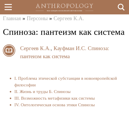
Главная
»
Персоны
»
Сергеев К.А.
Перейти
Вы
Спиноза: пантеизм как система
к
здесь
основному
Сергеев К.А.
,
Кауфман И.С.
Спиноза:
содержанию
пантеизм как система
I. Проблема этической субстанции в новоевропейской
философии
II. Жизнь и труды Б. Спинозы
III. Возможность метафизики как системы
IV. Онтологическая основа этики Спинозы