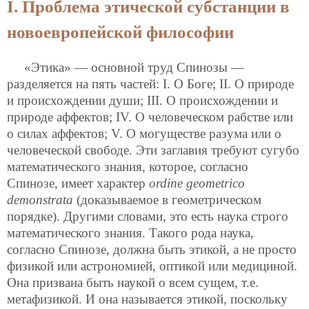
I. Проблема этической субстанции в
новоевропейской философии
«Этика» — основной труд Спинозы —
разделяется на пять частей: I. О Боге; II. О природе
и происхождении души; III. О происхождении и
природе аффектов; IV. О человеческом рабстве или
о силах аффектов; V. О могуществе разума или о
человеческой свободе. Эти заглавия требуют сугубо
математического знания, которое, согласно
Спинозе, имеет характер
ordine gеоmеtricо
dеmоnstrata
(доказываемое в геометрическом
порядке). Другими словами, это есть наука строго
математического знания. Такого рода наука,
согласно Спинозе, должна быть этикой, а не просто
физикой или астрономией, оптикой или медициной.
Она призвана быть наукой о всем сущем, т.е.
метафизикой. И она называется этикой, поскольку