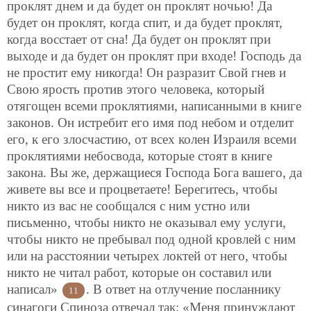
проклят днем и да будет он проклят ночью! Да
будет он проклят, когда спит, и да будет проклят,
когда восстает от сна! Да будет он проклят при
выходе и да будет он проклят при входе! Господь да
не простит ему никогда! Он разразит Свой гнев и
Свою ярость против этого человека, который
отягощен всеми проклятиями, написанными в книге
законов. Он истребит его имя под небом и отделит
его, к его злосчастию, от всех колен Израиля всеми
проклятиями небосвода, которые стоят в книге
закона. Вы же, держащиеся Господа Бога вашего, да
живете вы все и процветаете! Берегитесь, чтобы
никто из вас не сообщался с ним устно или
письменно, чтобы никто не оказывал ему услуги,
чтобы никто не пребывал под одной кровлей с ним
или на расстоянии четырех локтей от него, чтобы
никто не читал работ, которые он составил или
написал»
. В ответ на отлучение посланнику
11
синагоги Спиноза отвечал так: «Меня принуждают