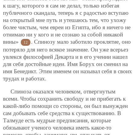
к шагу, которого я сам не делал, только избегая
публичного скандала, теперь я с радостью вступаю
на открытый мне путь и утешаюсь тем, что ухожу
более чистым, чем евреи из Египта, ибо я ничего не
отнимаю ни у кого и не сознаю за собой никакой
вины»
. Спинозу мало заботило проклятие, оно
12
потеряло для него всякое значение. Он уже всерьез
увлекся философией Декарта и в его учении нашел
для себя достойные идеи. Имя Борух он сменил на
имя Бенедикт. Этим именем он называл себя в своих
трудах и работах.
Спиноза оказался человеком, отвергнутым
всеми. Чтобы сохранить свободу и не прибегать к
какой-либо помощи со стороны, он был вынужден
сам добывать себе средства к существованию. В
Талмуде есть мудрые предписания, которые
обязывают ученого человека иметь какое-то
ремесло, чтобы, занимаясь им, отдыхать от