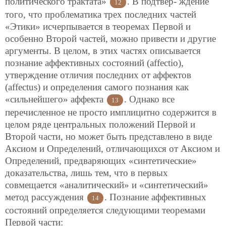
политического трактата»
. В подтвер-
ждение
12
того, что проблематика трех последних частей
«Этики» исчерпывается в теоремах Первой и
особенно Второй частей, можно привести и другие
аргументы. В целом, в этих частях описывается
познание аффективных состояний (affectio),
утверждение отличия последних от аффектов
(affectus) и определения самого познания как
«сильнейшего» аффекта
. Однако все
13
перечисленное не просто имплицитно содержится в
целом ряде центральных положений Первой и
Второй части, но может быть представлено в виде
Аксиом и Определений, отличающихся от Аксиом и
Определений, предваряющих «синтетические»
доказательства, лишь тем, что в первых
совмещается «аналитический» и «синтетический»
метод рассуждения
. Познание аффективных
14
состояний определяется следующими теоремами
Первой части: