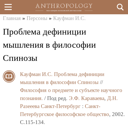
Главная
»
Персоны
»
Кауфман И.С.
Перейти
Вы
Проблема дефиниции
к
здесь
основному
мышления в философии
содержанию
Спинозы
Кауфман И.С.
Проблема дефиниции
мышления в философии Спинозы
//
Философия о предмете и субъекте научного
познания.
/ Под ред.
Э.Ф. Караваева
,
Д.Н.
Разееева
Санкт-Петербург
:
Санкт-
Петербургское философское общество
, 2002.
C.115-134.