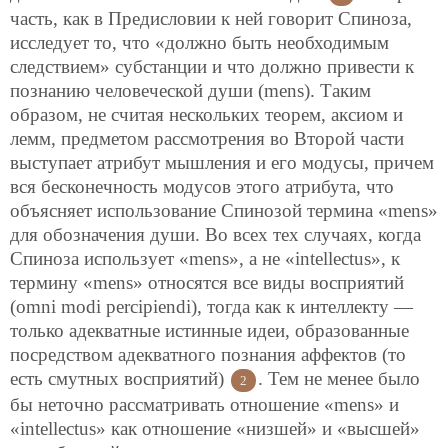
часть, как в Предисловии к ней говорит Спиноза,
исследует то, что «должно быть необходимым
следствием» субстанции и что должно привести к
познанию человеческой души (mens). Таким
образом, не считая нескольких теорем, аксиом и
лемм, предметом рассмотрения во Второй части
выступает атрибут мышления и его модусы, причем
вся бесконечность модусов этого атрибута, что
объясняет использование Спинозой термина «mens»
для обозначения души. Во всех тех случаях, когда
Спиноза использует «mens», а не «intellectus», к
термину «mens» относятся все виды восприятий
(omni modi percipiendi), тогда как к интеллекту —
только адекватные истинные идеи, образованные
посредством адекватного познания аффектов (то
есть смутных восприятий)
. Тем не менее было
2
бы неточно рассматривать отношение «mens» и
«intellectus» как отношение «низшей» и «высшей»