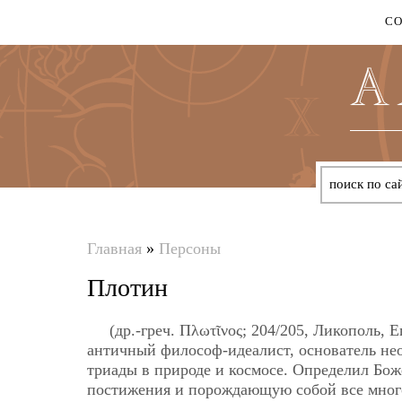
С
Главная
»
Персоны
Вы
Плотин
здесь
(др.-греч. Πλωτῖνος; 204/205, Ликополь
античный философ-идеалист, основатель не
триады в природе и космосе. Определил Бо
постижения и порождающую собой все много