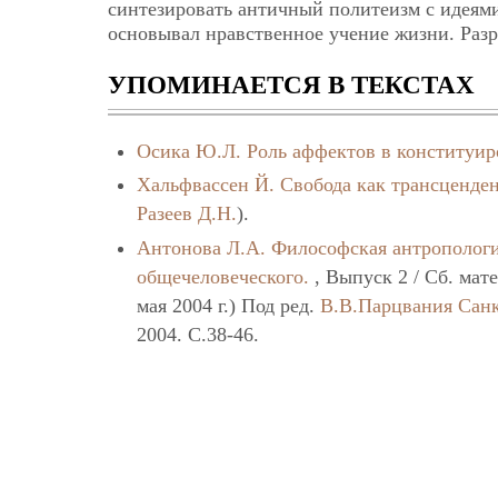
синтезировать античный политеизм с идеями
основывал нравственное учение жизни. Раз
УПОМИНАЕТСЯ В ТЕКСТАХ
Осика Ю.Л.
Роль аффектов в конституир
Хальфвассен Й.
Свобода как трансценде
Разеев Д.Н.
).
Антонова Л.А.
Философская антропологи
общечеловеческого.
, Выпуск 2 / Сб. мат
мая 2004 г.) Под ред.
В.В.Парцвания
Санк
2004. C.38-46.