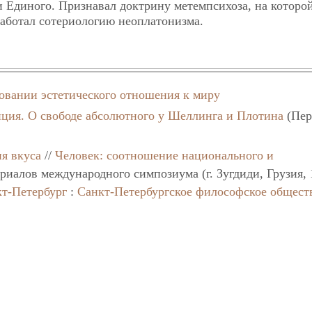
 Единого. Признавал доктрину метемпсихоза, на которо
работал сотериологию неоплатонизма.
овании эстетического отношения к миру
нция. О свободе абсолютного у Шеллинга и Плотина
(Пер
я вкуса
//
Человек: соотношение национального и
ериалов международного симпозиума (г. Зугдиди, Грузия,
т-Петербург
:
Санкт-Петербургское философское общест