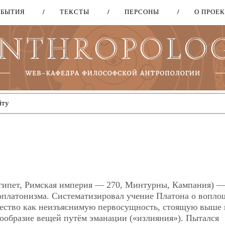
ОБЫТИЯ
ТЕКСТЫ
ПЕРСОНЫ
О ПРОЕ
Перейти
к
основному
содержанию
, Египет, Римская империя — 270, Минтурны, Кампания) 
оплатонизма. Систематизировал учение Платона о вопл
жество как неизъяснимую первосущность, стоящую выше 
образие вещей путём эманации («излияния»). Пытался