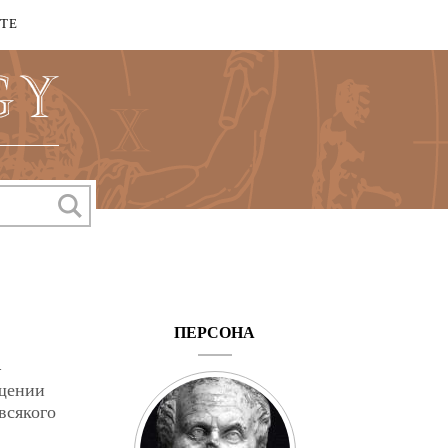
КТЕ
ПЕРСОНА
—
ощении
всякого