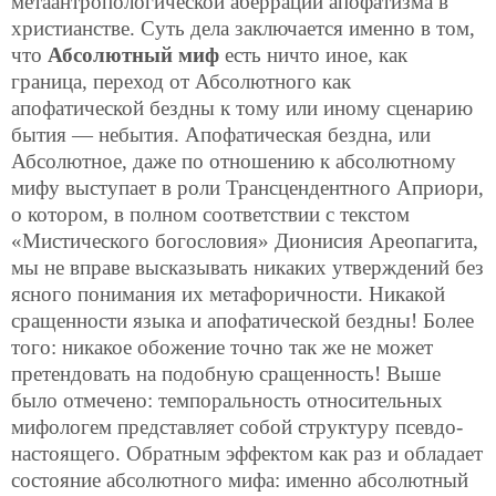
метаантропологической аберрации апофатизма в
христианстве. Суть дела заключается именно в том,
что
Абсолютный миф
есть ничто иное, как
граница, переход от Абсолютного как
апофатической бездны к тому или иному сценарию
бытия — небытия. Апофатическая бездна, или
Абсолютное, даже по отношению к абсолютному
мифу выступает в роли Трансцендентного Априори,
о котором, в полном соответствии с текстом
«Мистического богословия» Дионисия Ареопагита,
мы не вправе высказывать никаких утверждений без
ясного понимания их метафоричности. Никакой
сращенности языка и апофатической бездны! Более
того: никакое обожение точно так же не может
претендовать на подобную сращенность! Выше
было отмечено: темпоральность относительных
мифологем представляет собой структуру псевдо-
настоящего. Обратным эффектом как раз и обладает
состояние абсолютного мифа: именно абсолютный