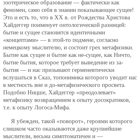
эзотерическое образование — фактически как
феномен, само себя в знании показывающее сущее!
Это и есть то, что в ХХ в. от Рождества Христова
Хайдеггер поименует онтологической разницей:
бытие и сущее становятся идентичными
«концептами» — в этой-то подмене, согласно
немецкому мыслителю, и состоит грех метафизики.
Бытие как сущее и бытие как не-сущее, как Ничто,
бытие бытия, которое требует выведение из за-
бытия — и нас призывают герменевтически
вслушаться в Сказ, топонимика которого уводит нас
в местность вне и до-метафизического просвета.
Подобно Ницше, Хайдеггер «преодолевает»
метафизику возвращением к опыту досократиков,
т.е. к опыту Логоса-Мифа.
Я убежден, такой «поворот», героями которого
слишком часто оказываются даже крупнейшие
мыслители, весьма симптоматичен и —