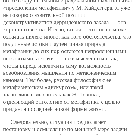
более сокрушительной и радикальной была попытка
«преодоления метафизики» у М. Хайдеггера. Я уже
не говорю о язвительной позиции
деконструктивистов дерридеанского закала — она
хорошо известна. И если, все же… то сие не может
означать ничего иного, как того обстоятельства, что
подлинные истоки и аутентичная природа
метафизики до сих пор остаются непроясненными,
непонятыми, а значит — неосмысленными так,
чтобы впредь исключить саму возможность
возобновления мышления по метафизическим
канонам. Тем более, русская философия с ее
метафизическим «дискурсом», или такой
талантливый мыслитель как Э. Левинас,
отделяющий онтологию от метафизики с целью
придания последней новой формы жизни.
Следовательно, ситуация предполагает
постановку и осмысление по меньшей мере задачи