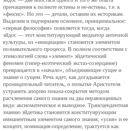
причащения к полноте истины и не-истины, т.е. к
«фюсис». Но это — детали, оставим их историкам.
Выделим и подчеркнем основное, принципиальное:
«первая философия» появляется тогда, когда
эйдос — этот конституирующий медиатор античной
культуры, из «инициации» становится элементом
познавательного процесса. В полном соответствии с
этимологией слова «элемент» эйдетический
феномен (гипер-ноэтический экстаз-созерцание)
превращается в «начало», объединяющее сущее и
знание о сущем. Речь идет, как догадывается
проницательный читатель, о попытке Аристотеля
устранить апорию показа-сокрытия методом
расчленения самого знания на два неравноценных
вида: аксиоматическое и выводное. Трансцендентная
знанию эйдетика становится конституирующим
имманентным элементом самого знания; «усия» и ее
концепт, номинация-определение, трактуется как