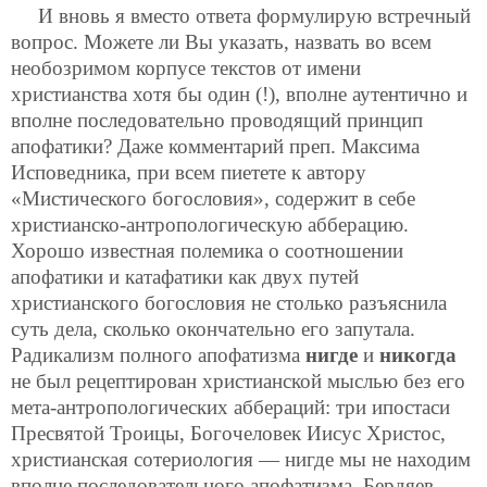
И вновь я вместо ответа формулирую встречный
вопрос. Можете ли Вы указать, назвать во всем
необозримом корпусе текстов от имени
христианства хотя бы один (!), вполне аутентично и
вполне последовательно проводящий принцип
апофатики? Даже комментарий преп. Максима
Исповедника, при всем пиетете к автору
«Мистического богословия», содержит в себе
христианско-антропологическую абберацию.
Хорошо известная полемика о соотношении
апофатики и катафатики как двух путей
христианского богословия не столько разъяснила
суть дела, сколько окончательно его запутала.
Радикализм полного апофатизма
нигде
и
никогда
не был рецептирован христианской мыслью без его
мета-антропологических аббераций: три ипостаси
Пресвятой Троицы, Богочеловек Иисус Христос,
христианская сотериология — нигде мы не находим
вполне последовательного апофатизма. Бердяев