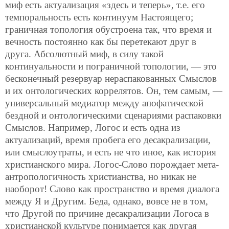
миф есть актуализация «здесь и теперь», т.е. его
темпоральность есть континуум Настоящего;
граничная топология обустроена так, что время и
вечность постоянно как бы перетекают друг в
друга. Абсолютный миф, в силу такой
континуальности и пограничной топологии, — это
бесконечный резервуар нераспакованных Смыслов
и их онтологических коррелятов. Он, тем самым, —
универсальный медиатор между апофатической
бездной и онтологическими сценариями распаковки
Смыслов. Например, Логос и есть одна из
актуализаций, время пробега его десакрализации,
или смыслоутраты, и есть не что иное, как история
христианского мира. Логос-Слово порождает мета-
антропологичность христианства, но никак не
наоборот! Слово как пространство и время диалога
между Я и Другим. Беда, однако, вовсе не в том,
что Другой по причине десакрализации Логоса в
христианской культуре понимается как другая