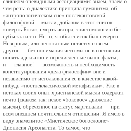
слишком очевидными ассоциациями: знаем, знаем о
чем речь: о диалектике принципа гуманизма, об
«антропологическом сне» послекантовской
философской… мысли, добавим в этот список
«смерть Бога», смерть автора, эпистемологию без
субъекта и т.п. Не то, чтобы список был неверен.
Неверным, или непонятным остается совсем
другое — без понимания чего мы не в состоянии
понять адекватно и перечисленные выше факты,
и — главное! — возможность и необходимость
конституирования «дела философии» вне и
независимо от истолкования ее в качестве какой-
нибудь «постнеклассической метафизики». Уже в
истоках своих опыт христианской мысли содержит
нечто (скажем так: некое «боковое» движение
мысли), обреченное на статус маргиналии — при
всем внешнем почтительном отношении! Я имею в
виду знаменитое «Мистическое богословие»
Дионисия Ареопагита. То самое, что