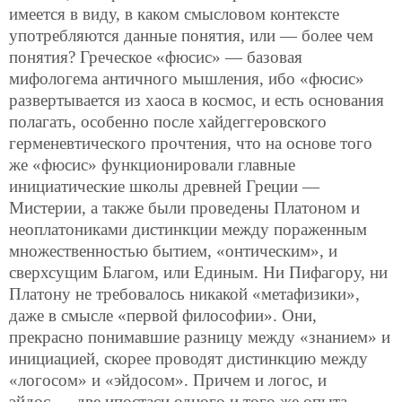
имеется в виду, в каком смысловом контексте
употребляются данные понятия, или — более чем
понятия? Греческое «фюсис» — базовая
мифологема античного мышления, ибо «фюсис»
развертывается из хаоса в космос, и есть основания
полагать, особенно после хайдеггеровского
герменевтического прочтения, что на основе того
же «фюсис» функционировали главные
инициатические школы древней Греции —
Мистерии, а также были проведены Платоном и
неоплатониками дистинкции между пораженным
множественностью бытием, «онтическим», и
сверхсущим Благом, или Единым. Ни Пифагору, ни
Платону не требовалось никакой «метафизики»,
даже в смысле «первой философии». Они,
прекрасно понимавшие разницу между «знанием» и
инициацией, скорее проводят дистинкцию между
«логосом» и «эйдосом». Причем и логос, и
эйдос — две ипостаси одного и того же опыта