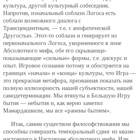
культура, другой культурный собеседник.
Напротив, изначальный соблазн Логоса есть
соблазн возможного диалога с
Трансцендентным, — т.е. с апофатической
Другостью. Этот-то соблазн и генерирует из
первоначального Логоса, укорененного в лоне
Абсолютного мифа, обе его скрывающе-
показывающие «сильные» формы, т.е. дискурс и
опыт. Игровое сознание потому и обостряется на
границах «начала» и «конца» культуры, что Игра —
это прекрасная метафора, призванная показать нам
полную иллюзорность нашей субъектности, нашей
самодетерминации. Мы втянуты в Большую Игру
бытия — небытия и, как верно заметил
Мамардашвили, мы все «ранены бытием».
Итак, самим существом философствования мы
способны совершить темпоральный сдвиг из квази-
настоящего в Настоящее абсолютного мифа. Или,