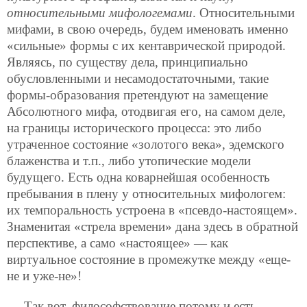
относительными мифологемами
. Относительными
мифами, в свою очередь, будем именовать именно
«сильные» формы с их кентаврической природой.
Являясь, по существу дела, принципиально
обусловленными и несамодостаточными, такие
формы-образования претендуют на замещение
Абсолютного мифа, отодвигая его, на самом деле,
на границы исторического процесса: это либо
утраченное состояние «золотого века», эдемского
блаженства и т.п., либо утопические модели
будущего. Есть одна коварнейшая особенность
пребывания в плену у относительных мифологем:
их темпоральность устроена в «псевдо-настоящем».
Знаменитая «стрела времени» дана здесь в обратной
перспективе, а само «настоящее» — как
виртуальное состояние в промежутке между «еще-
не и уже-не»!
Так вот, философствование потому и есть