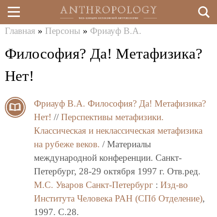
Главная
»
Персоны
»
Фриауф В.А.
Перейти
Вы
Философия? Да! Метафизика?
к
здесь
основному
Нет!
содержанию
Фриауф В.А.
Философия? Да! Метафизика?
Нет!
//
Перспективы метафизики.
Классическая и неклассическая метафизика
на рубеже веков.
/ Материалы
международной конференции. Санкт-
Петербург, 28-29 октября 1997 г. Отв.ред.
М.С. Уваров
Санкт-Петербург
:
Изд-во
Института Человека РАН (СПб Отделение)
,
1997. C.28.