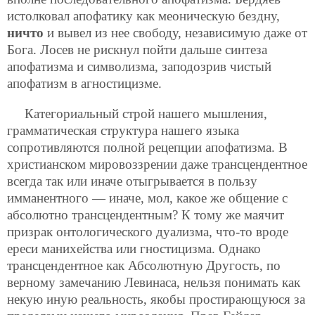
истолковал апофатику как меоническую бездну,
ничто
и вывел из нее свободу, независимую даже от
Бога. Лосев не рискнул пойти дальше синтеза
апофатизма и символизма, заподозрив чистый
апофатизм в агностицизме.
Категориальный строй нашего мышления,
грамматическая структура нашего языка
сопротивляются полной рецепции апофатизма. В
христианском мировоззрении даже трансцендентное
всегда так или иначе отыгрывается в пользу
имманентного — иначе, мол, какое же общение с
абсолютно трансцендентным? К тому же маячит
призрак онтологического дуализма, что-то вроде
ереси манихейства или гностицизма. Однако
трансцендентное как Абсолютную Другость, по
верному замечанию Левинаса, нельзя понимать как
некую иную реальность, якобы простирающуюся за