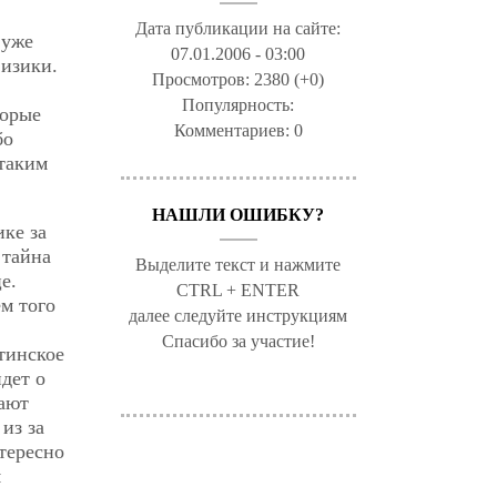
Дата публикации на сайте:
 уже
07.01.2006 - 03:00
физики.
Просмотров:
2380 (+0)
Популярность:
торые
Комментариев:
0
бо
таким
НАШЛИ ОШИБКУ?
ике за
 тайна
Выделите текст и нажмите
е.
CTRL + ENTER
м того
далее следуйте инструкциям
Спасибо за участие!
атинское
идет о
щают
из за
тересно
м