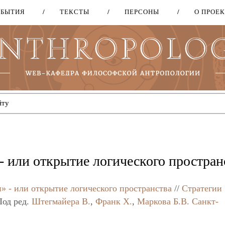
ОБЫТИЯ
ТЕКСТЫ
ПЕРСОНЫ
О ПРОЕ
Перейти
к
основному
содержанию
- или открытие логического простран
» - или открытие логического пространства
//
Стратегии
Под ред.
Штегмайера В.
,
Франк Х.
,
Маркова Б.В.
Санкт-