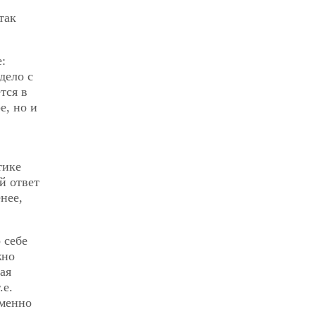
так
:
дело с
тся в
е, но и
тике
й ответ
нее,
 себе
жно
ая
.е.
еменно