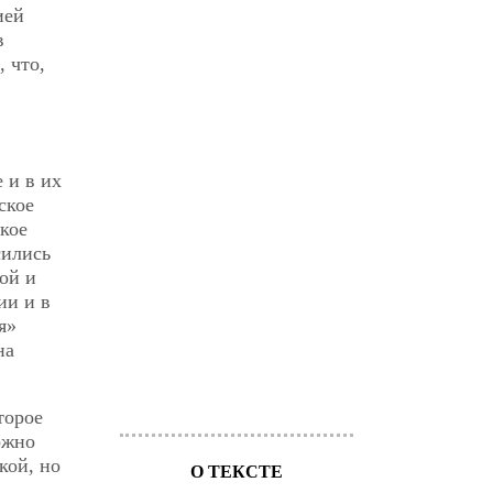
ией
в
 что,
 и в их
ское
кое
сились
ой и
ии и в
я»
на
торое
ожно
кой, но
О ТЕКСТЕ