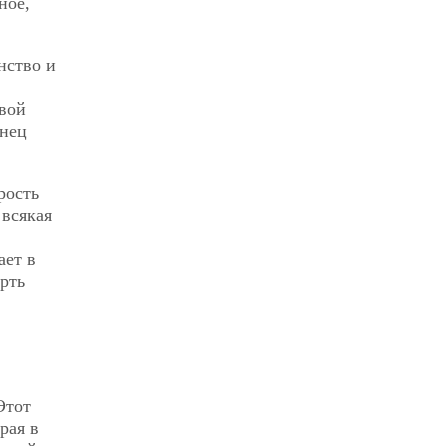
ное,
нство и
свой
онец
рость
 всякая
ает в
ерть
Этот
рая в