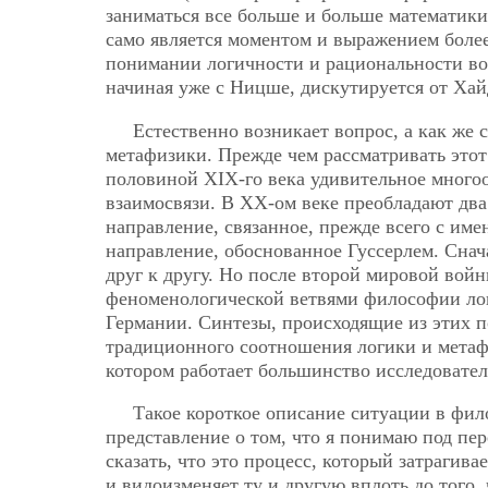
заниматься все больше и больше
математики
само является моментом и выражением более
понимании логичности и рациональности воо
начиная уже с Ницше, дискутируется от Хай
Естественно возникает вопрос, а как же
метафизики. Прежде чем рассматривать этот 
половиной XIX-гo века удивительное многоо
взаимосвязи. В ХХ-ом веке преобладают дв
направление, связанное, прежде всего с им
направление, обоснованное Гуссерлем. Сна
друг к другу. Но после второй мировой войн
феноменологической ветвями философии лог
Германии. Синтезы, происходящие из этих п
традиционного соотношения логики и метафи
котором работает большинство исследовател
Такое короткое описание ситуации в фил
представление о том, что я понимаю под пе
сказать, что это процесс, который затрагив
и видоизменяет ту и
другую вплоть до того,