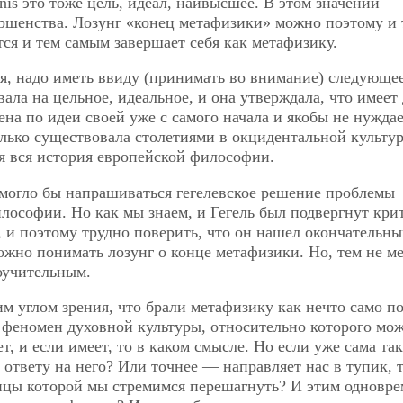
nis это тоже цель, идеал, наивысшее. В этом значении
ршенства. Лозунг «конец метафизики» можно поэтому и 
ся и тем самым завершает себя как метафизику.
ия, надо иметь ввиду (принимать во внимание) следующее
ала на цельное, идеальное, и она утверждала, что имеет 
на по идеи своей уже с самого начала и якобы не нуждае
лько существовала столетиями в окцидентальной культур
ся вся история европейской философии.
 могло бы напрашиваться гегелевское решение проблемы
ософии. Но как мы знаем, и Гегель был подвергнут кри
 и поэтому трудно поверить, что он нашел окончательны
ожно понимать лозунг о конце метафизики. Но, тем не ме
поучительным.
м углом зрения, что брали метафизику как нечто само по
феномен духовной культуры, относительно которого мо
, и если имеет, то в каком смысле. Но если уже сама так
к ответу на него? Или точнее — направляет нас в
тупик, т
ницы которой мы стремимся перешагнуть? И этим одновр