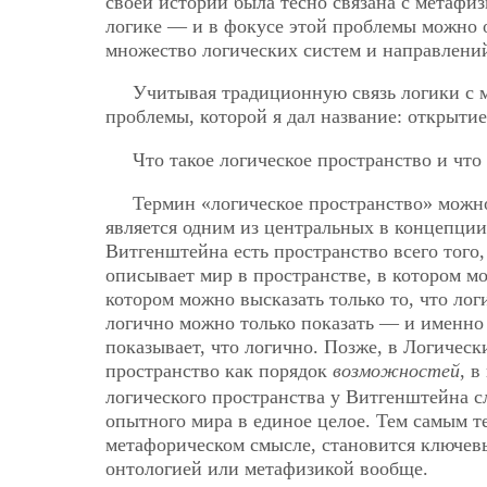
своей истории была тесно связана с метафи
логике — и в фокусе этой проблемы можно о
множество логических систем и направлени
Учитывая традиционную связь логики с м
проблемы, которой я дал название: открытие
Что такое логическое пространство и что
Термин «логическое пространство» можн
является одним из центральных в концепции
Витгенштейна есть пространство всего того
описывает мир в пространстве, в котором м
котором можно высказать только то, что лог
логично можно только показать — и именно 
показывает, что логично. Позже, в Логичес
пространство как порядок
возможностей
, 
логического пространства у Витгенштейна с
опытного мира в единое целое. Тем самым т
метафорическом смысле, становится ключев
онтологией или метафизикой вообще.