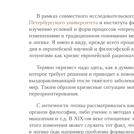
В рамках совместного исследовательског
Петербургского университета
и института ф
изучению условий и форм процессов «переор
изменениями в традиционном понимании ме
в логике. Я имею в виду, прежде всего проц
дня в европейской научной и философской к
лозунгами как кризис европейской рациональ
Термин «кризис» надо здесь, как я думаю
которое требует решения и приводит к новому
выздоравливающий после тяжёлого заболеван
мир. Таким образом кризисные ситуации мог
переориентирования.
С античности логика рассматривалась как
органон философии, либо учение о методах
мышления и т.д. В XIX-ом веке отношение 
этого изменения может служить тот факт, 
в логике (как например проблемы формализ