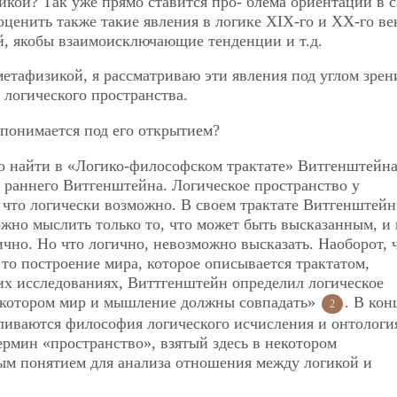
зикой? Так уже прямо ставится про-
блема ориентации в 
ценить также такие явления в логике XIX-го и ХХ-го ве
й, якобы взаимоисключающие тенденции и т.д.
етафизикой, я рассматриваю эти явления под углом зрен
 логического пространства.
 понимается под его открытием?
о найти в «Логико-философском трактате» Витгенштейна
 раннего Витгенштейна. Логическое пространство у
, что логически возможно. В своем трактате Витгенштейн
ожно мыслить только то, что может быть высказанным, и 
ично. Но что логично, невозможно высказать. Наоборот, 
то построение мира, которое описывается трактатом,
ких исследованиях, Виттгенштейн определил логическое
в котором мир и мышление должны совпадать»
. В ко
2
ливаются философия логического исчисления и онтологи
ермин «пространство», взятый здесь в некотором
ым понятием для анализа отношения между логикой и