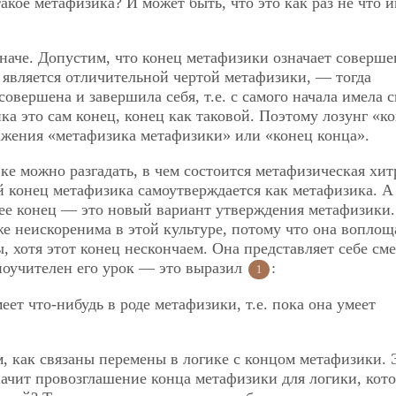
такое метафизика? И может быть, что это как раз не что и
аче. Допустим, что конец метафизики означает соверше
 является отличительной чертой метафизики, — тогда
совершена и завершила себя, т.е. с самого начала имела 
а это сам конец, конец как таковой. Поэтому лозунг «к
жения «метафизика метафизики» или «конец конца».
ке можно разгадать, в чем состоится метафизическая хит
й конец метафизика самоутверждается как метафизика. А
 ее конец — это новый вариант утверждения метафизики.
же неискоренима в этой культуре, потому что она воплощ
, хотя этот конец нескончаем. Она представляет себе см
 поучителен его урок — это выразил
:
1
еет что-нибудь в роде метафизики, т.е. пока она умеет
, как связаны перемены в логике с концом метафизики. 
начит провозглашение конца метафизики для логики, кото