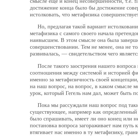
смысле еще и конец несовершенности, т.е. fi
достижение конца было бы достижение сове
истолковать, что метафизика совершенствует
Но, предлагая такой вариант истолкован
метафизика с самого своего начала претендов
наивысшем. В этом смысле она была заверше
совершенствовании. Тем не менее, она не то
развивалась, — свидетельством чего являет
После такого заострения нашего вопроса
соотношения между системой и историей фил
именно за метафизичность своей концепции,
на наш вопрос, на вопрос, в каком смысле м
урок, который Гегель нам дал, может быть 
Пока мы рассуждали наш вопрос под таки
существующее, например как определенный 
было спрашивать, имеет ли оно конец или нет
постановка вопроса загораживает нам путь 
втягивает нас именно в ту метафизику, гра