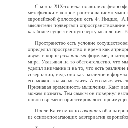
С конца XIX-го века появились философс
метафизики с «опространствованием» мышл
европейской философии есть Ф. Ницше, А.Б
мыслители подвергали опространствование 
как более существенную черту мышления. В 
Пространство есть условие сосуществован
определил пространство и время как априор
двумя в корне
различными
формами, в которы
мира. Указывая на то обстоятельство, что м
уделил внимание и на то, что есть различие
созерцании, ведь оно как различие в формах
его можно только мыслить. А его мыслить ещ
Признавая временность мышления, Кант наш
можем познать. Тем самым он повернул взг
нового времени ориентировалось преимущест
После Канта можно
говорить
об альтерн
из основополагающих альтернатив европей