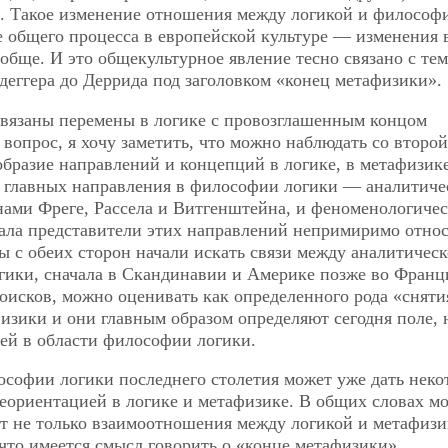
. Такое изменение отношения между логикой и философ
 общего процесса в европейской культуре — изменения 
бще. И это общекультурное явление тесно связано с тем,
деггера до Деррида под заголовком «конец метафизики».
 связаны перемены в логике с провозглашенным концом
вопрос, я хочу заметить, что можно наблюдать со второй
бразие направлений и концепций в логике, в метафизике
а главных направления в философии логики — аналитиче
енами Фреге, Рассела и Витгенштейна, и феноменологичес
чала представители этих направлений непримиримо отно
ы с обеих сторон начали искать связи между аналитическ
ики, сначала в Скандинавии и Америке позже во Франц
оисков, можно оценивать как определенного рода «сняти
зики и они главным образом определяют сегодня поле, 
ей в области философии логики.
ософии логики последнего столетия может уже дать неко
реориентацией в логике и метафизике. В общих словах м
ает не только взаимоотношения между логикой и метафизи
 что имеется смысл говорить о «конце метафизики».