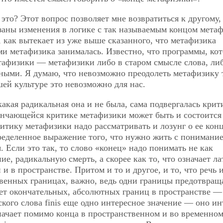
это? Этот вопрос позволяет мне возвратиться к другому,
заны изменения в логике с так называемым концом мета
 как вытекает из уже выше сказанного, что метафизика
ыми метафизика занималась. Известно, что программы, ко
тафизики — метафизики либо в старом смысле слова, ли
ными. Я думаю, что невозможно преодолеть метафизику 
шей культуре это невозможно для нас.
акая радикальная она и не была, сама подвергалась крит
ончающейся критике метафизики может быть и состоится
тику метафизики надо рассматривать и лозунг о ее конц
пределенное выражение того, что нужно жить с понимание
. Если это так, то слово «конец» надо понимать не как
е, радикальную смерть, а скорее как то, что означает л
и и в пространстве. Притом и то и другое, и то, что речь 
ственных границах, важно, ведь одни границы предотвра
Нет окончательных, абсолютных границ в пространстве — 
нского слова finis еще одно интересное значение — оно
ин
значает помимо конца в пространственном и во временно