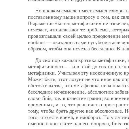
Но в каком смысле имеет смысл говорить 
поставленному выше вопросу о том, как свя
Выражение «конец метафизики» не означает,
исчезает, что исчезают те проблемы, котор
провозглашали своей целью преодоление ме
вообще — оказались сами сугубо метафизич
образом, чтобы она исчезла бесследно. В на
До сих пор каждая критика метафизики, к
метафизичность — и в этой до сих пор не к
метафизики. Учитывая эту неоконченную кри
Может быть, этот лозунг не что иное как о
обстоятельства, что метафизика не кончается
бесследное исчезновение, абсолютное забвени
слово finis, т.е. в качестве границ во времен
временных, и то, что речь идет о простран
тому, чтобы брать другие как абсолютные. 
того, что есть время, и наоборот. Но у лати
именно в контексте нашего вопроса, finis о