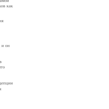
самой
ков как
ия
 и он
в
что
нцепции
я