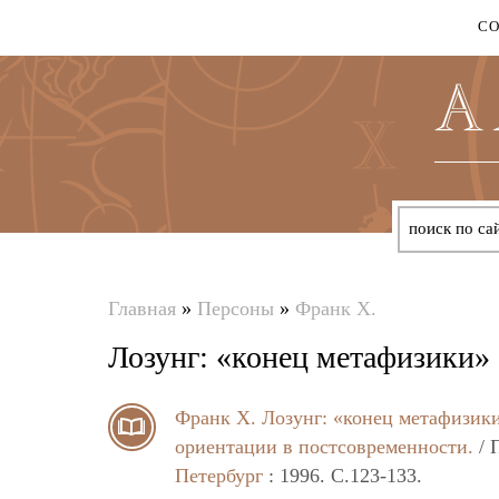
С
Главная
»
Персоны
»
Франк Х.
Вы
Лозунг: «конец метафизики» 
здесь
Франк Х.
Лозунг: «конец метафизики
ориентации в постсовременности.
/ 
Петербург
: 1996. C.123-133.