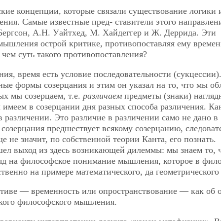
кие концепции, которые связали существование логики 
ения. Самые известные пред-
ставители этого направлен
ергсон, А.Н. Уайтхед, М. Хайдеггер и Ж. Деррида. Эти
мышления острой критике, противопоставляя ему времен
чем суть такого противопоставления?
ия, время есть условие последовательности (сукцессии)
ные формы созерцания и этим он указал на то, что мы об
х мы созерцаем, т.е.
различаем
предметы (знаки) нагляд
ы имеем в созерцании дня разных способа различения. Ка
 в различении. Это различие в различении само не дано в
 созерцания предшествует всякому созерцанию, следоват
е не значит, по собственной теории Канта, его познать.
ел выход из здесь возникающей дилеммы: мы знаем то, ч
ляд на философское понимание мышления, которое в фил
венно на примере математического, да геометрического 
ативе — временность или опространствование — как об 
ского философского мышления.