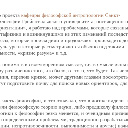
о проекта
кафедры философской антропологии Санкт-
илософии Грейфсвальдского университета, посвященного
иентации», я работаю над проблемами, которые связаны
тафизики и возникнувшими из этих изменений последс
ессы, которые происходили и продолжают происходить до
ультуре и которые рассматриваются обычно под такими
ности, «кризис разума» и т.д.
, понимать в своем коренном смысле, т.е. в смысле испы
 различению того, что было, от того, что будет. Так чел
ия, пережив кризис, может другими глазами посмотреть
ут подготовить почву для поиска новых ориентиров, для
 часть философии, и это означало, что в логике видели 
 или философскую теорию науки, либо предшколу филос
логики к философии резко меняется, и очевидным призна
что определенными проблемами, традиционно разрабатыв
ации, непротиворечивости, выполнимости и другие) нач