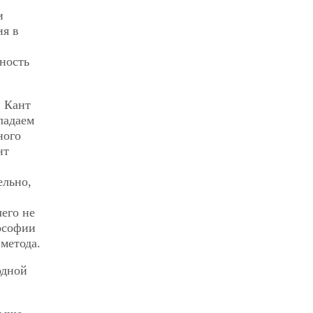
и
ия в
ность
. Кант
ладаем
ного
нт
ельно,
его не
ософии
метода.
одной