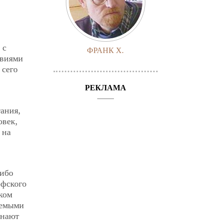
 с
ФРАНК Х.
твиями
 сего
РЕКЛАМА
тания,
овек,
 на
либо
офского
ком
аемыми
инают