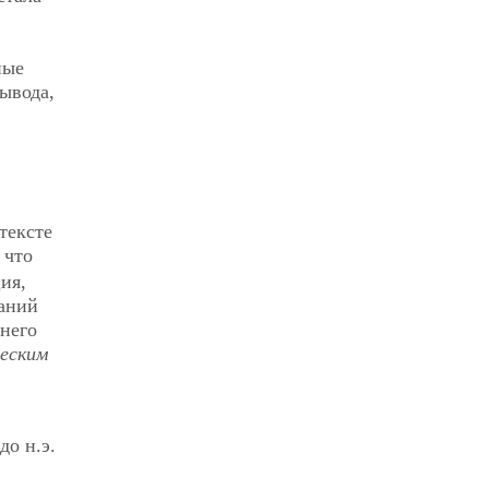
ные
ывода,
тексте
 что
ия,
ваний
внего
еским
до н.э.