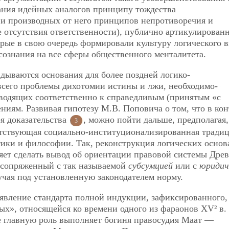
ания идейных аналогов принципу тождества
) и производных от него принципов непротиворечия и
е отсутствия ответственности), публично артикулирован
рые в свою очередь формировали культуру логического в
сознания на все сферы общественного менталитета.
дываются основания для более поздней логико-
всего проблемы дихотомии истины и лжи, необходимо-
иводящих соответственно к справедливым (принятым «с
иям. Развивая гипотезу М.В. Поповича о том, что в кон
я доказательства
, можно пойти дальше, предполагая,
3
ветствующая социально-институционализированная традиц
тики и философии. Так, реконструкция логических осно
ляет сделать вывод об ориентации правовой системы Дре
 сопряженный с так называемой
субсумцией
или с
юридич
чая под установленную законодателем норму.
явление стандарта полной индукции, зафиксированного,
х», относящейся ко времени одного из фараонов ХV² в. 
де главную роль выполняет богиня правосудия Маат —