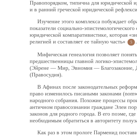
Правопорядком, типична для юридической и
и в ранний греческой юридической рефлекси
Изучение этого комплекса побуждает обр
показатели социально-эпистемологического 
юридической компаративистике, которая «зн
религией и составляет ее тайную часть»
.
5
Мифическая генеалогия позволяет понят
предшественницы главной логико-эпистемол
(Эйрене — Мир, Эвномия — Благозаконие, 
(Правосудия).
В Афинах после законодательных реформ
право изменилось писаными законами (nomw
народного собрания. Похожие процессы прои
античном правосознании граждане Элеи пор
законов для родного города. В его поэме, гд
необходимым обратиться в авторитету полуз
Как раз в этом прологе Парменид постав