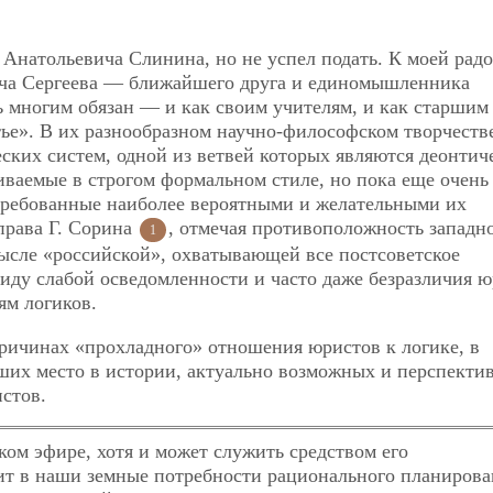
 Анатольевича Слинина, но не успел подать. К моей радо
ча Сергеева — ближайшего друга и единомышленника
 многим обязан — и как своим учителям, и как старшим
итье». В их разнообразном научно-философском творчеств
ских систем, одной из ветвей которых являются деонтич
иваемые в строгом формальном стиле, но пока еще очень
требованные наиболее вероятными и желательными их
права Г. Сорина
, отмечая противоположность западн
1
ысле «российской», охватывающей все постсоветское
иду слабой осведомленности и часто даже безразличия 
ям логиков.
ричинах «прохладного» отношения юристов к логике, в
вших место в истории, актуально возможных и перспекти
стов.
ком эфире, хотя и может служить средством его
ит в наши земные потребности рационального планирова