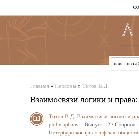
С
Главная
»
Персоны
»
Титов В.Д.
Вы
Взаимосвязи логики и права:
здесь
Титов В.Д.
Взаимосвязи логики и пр
philosophans.
, Выпуск 12 / Сборник 
Петербургское философское обществ