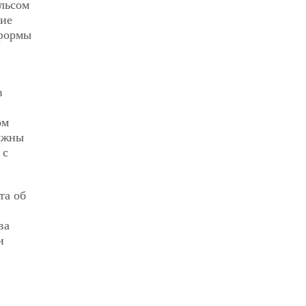
льсом
ние
 формы
в
ом
олжны
 с
та об
ва
и