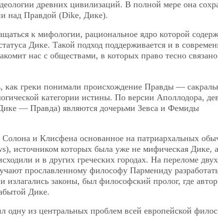
деологии древних цивилизаций. В полной мере она сохр
и над Правдой (Dike, Дике).
ащаться к мифологии, рациональное ядро которой содер
статуса Дике. Такой подход поддерживается и в совреме
акомит нас с обществами, в которых право тесно связано
ь, как греки понимали происхождение Правды — сакраль
огической категории истины. По версии Аполлодора, д
Дике — Правда) являются дочерьми Зевса и Фемиды
 Солона и Клисфена основанное на патриархальных обы
s), источником которых была уже не мифическая Дике, а
сходили и в других греческих городах. На переломе двух
учают прославленному философу Пармениду разработать
е и излагались законы, был философский пролог, где автор
абытой Дике.
ил одну из центральных проблем всей европейской филос