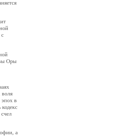
аняется
жит
нной
 с
ной
евы Оры
чаях
 воля
 эпох в
 кодекс
 счел
офии, а