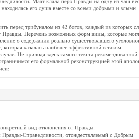
дливости. Маат клала перо Правды на одну из чаш вес
ы находилась его душа вместе со всеми добрыми и злыми
ть перед трибуналом из 42 богов, каждый из которых сл
т Правды. Перечень возможных форм вины, которые мог
вление о содержании реально существовавшего уголовно
е, которая казалась наиболее эффективной в таком
лучае. Не приводя здесь самого текста рекомендованной
 ограничимся его формальной реконструкцией этой аполо
иси:
онкретный вид отклонения от Правды.
с Правды-Справедливости, отождествляемый с Добрым