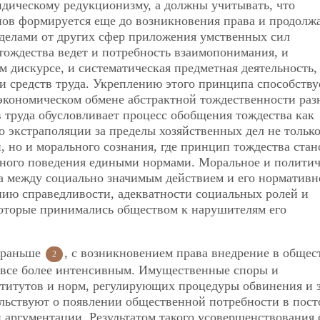
идическому редукционизму, а должны учитывать, что
пов формируется еще до возникновения права и продолж
еделами от других сфер приложения умственных сил
тождества ведет и потребность взаимопонимания, и
м дискурсе, и систематическая предметная деятельность,
и средств труда. Укреплению этого принципа способству
 экономическом обмене абстрактной тождественности раз
 труда обусловливает процесс обобщения тождества как
о экстраполяции за пределы хозяйственных дел не только
 но и морального сознания, где принцип тождества стан
ного поведения едиными нормами. Моральное и политич
а между социально значимым действием и его нормативн
нию справедливости, адекватности
социальных ролей и
которые принимались обществом к нарушителям его
ь раньше
, с возникновением права внедрение в общес
2
 все более интенсивным. Имущественные споры и
ститутов и норм, регулирующих процедуры обвинения и
ельствуют о появлении общественной потребности в пос
аргументации. Результатом такого усовершенствования 