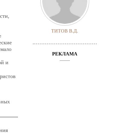
сти,
ТИТОВ В.Д.
е
еские
 мало
РЕКЛАМА
ой и
юристов
вных
ния