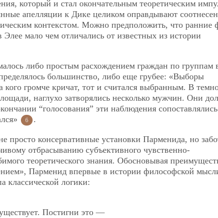
ения, который и стал окончательным теоретическим импу
янные апелляции к Дике целиком оправдывают соотнесе
ическим контекстом. Можно предположить, что ранние
 Элее мало чем отличались от известных из истории
алось либо простым расхождением граждан по группам 
 определялось большинство, либо еще грубее: «Выборы
кого громче кричат, тот и считался выбранным. В темн
 площади, наглухо затворялись несколько мужчин. Они д
окончании “голосования” эти наблюдения сопоставлялись
ался»
.
6
 не просто консервативные установки Парменида, но забо
йчивому отбрасыванию субъективного чувственно-
бимого теоретического знания. Обосновывая преимущест
ением», Парменид впервые в истории философской мысл
а классической логики:
существует. Постигни это —