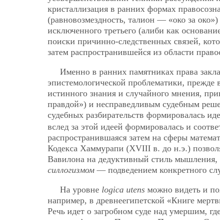
кристаллизация в ранних формах правосозн
(равновозмездность, талион — «око за око»
исключенного третьего (алиби как основани
поиски причинно-следственных связей, кото
затем распространившейся из области право
Именно в ранних памятниках права закла
эпистемологической проблематики, прежде 
истинного знания и случайного мнения, пр
правдой») и несправедливым судебным решен
судебных разбирательств формировалась иде
вслед за этой идеей формировалась и соот
распространившаяся затем на сферы матема
Кодекса Хаммурапи (XVIII в. до н.э.) позво
Вавилона на дедуктивный стиль мышления,
силлогизмом
— подведением конкретного слу
На уровне
logica utens
можно видеть и по
например, в древнеегипетской «Книге мертвы
Речь идет о загробном суде над умершим, г