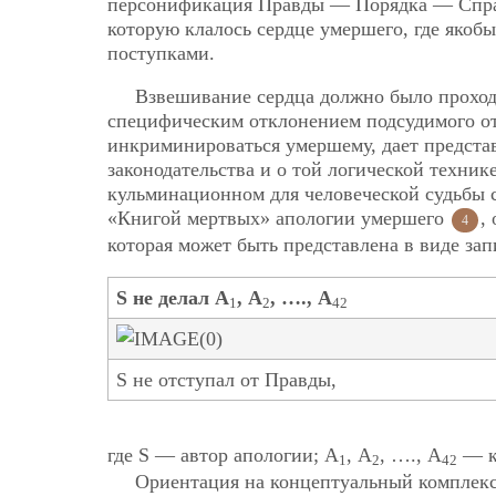
персонификация Правды — Порядка — Справе
которую клалось сердце умершего, где якоб
поступками.
Взвешивание сердца должно было проходи
специфическим отклонением подсудимого о
инкриминироваться умершему, дает предста
законодательства и о той логической техник
кульминационном для человеческой судьбы с
«Книгой мертвых» апологии умершего
,
4
которая может быть представлена в виде зап
S не делал А
, А
, …., А
1
2
42
S не отступал от Правды,
где S — автор апологии; А
, А
, …., А
— к
1
2
42
Ориентация на концептуальный комплек