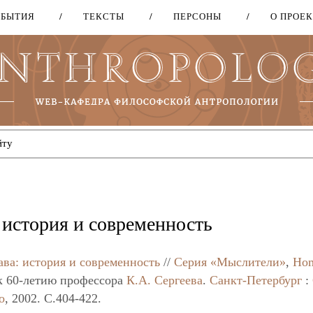
ОБЫТИЯ
ТЕКСТЫ
ПЕРСОНЫ
О ПРОЕ
Перейти
к
основному
содержанию
 история и современность
ава: история и современность
//
Серия «Мыслители»
,
Ho
к 60-летию профессора
К.А. Сергеева
.
Санкт-Петербург
:
о
, 2002. C.404-422.