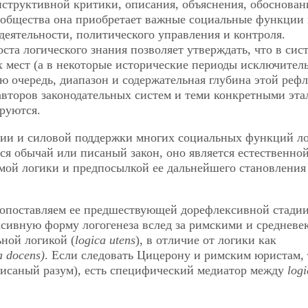
структивной критики, описания, объяснения, обоснован
я общества она приобретает важные социальные функции 
еятельности, политического yпpaвления и контроля.
ста логического знания позволяет
утверждать, что в сис
 мест (а в некоторые исторические периоды исключител
ю очередь, диапазон и содержательная глубина этой реф
авторов законодательных систем и теми конкретными эт
ируются.
ции и силовой поддержки многих социальных функций ло
ся обычай или писаный закон, оно является естественно
мой логики и предпосылкой ее дальнейшего становления
ивопоставляем ее предшествующей дорефлексивной стади
сивную форму логогенеза вслед за римскими и среднев
ной логикой (
logica utens
), в отличие от логики как
a docens)
. Если следовать Цицерону и римским юристам, 
исаный разум), есть специфический медиатор между
logi