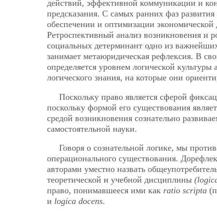
действий, эффективной коммуникации и кон
предсказания. С самых ранних фаз развити
обеспечении и оптимизации экономической д
Ретроспективный анализ возникновения и ро
социальных детерминант одно из важнейших
занимает метаюридическая рефлексия. В сво
определяется уровнем логической культуры 
логического знания, на которые они ориент
Поскольку право является сферой фикса
поскольку формой его существования являет
средой возникновения сознательно развивае
самостоятельной науки.
Говоря о сознательной логике, мы прот
операционального существования. Дорефлек
авторами уместно назвать общеупотребитель
теоретической и учебной дисциплины
(logic
право, понимавшееся ими как
ratio scripta
(п
и
logica docens
.