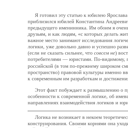
Я готовил эту статью к юбилею Ярослава
приблизился юбилей Константина Андрееви
предыдущего именинника. Им обоим я очень
друзьям, и как людям, «с которых делать ж
важное место занимают исследования логиче
логики, уже довольно давно и успешно разв
(если не сказать сильнее, что
совсем не
) вос
потребителями — юристами. По-видимому, 
российской (в том по-прежнему широком см
пространство) правовой культуры именно вв
к современным им разработкам и достижени
Этот факт побуждает к размышлению о п
особенности к современной логике, об име
направлениях взаимодействия логиков и юри
Логика не возникает в некоем теоретичес
конструирования. Своими корнями она уход