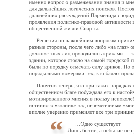
именно вопрос о
размежевании знания и мн
для дальнейших логических поисков. Посто
дальнейших рассуждений Парменида с юрид
проявления политико-правовой активности в
общественной жизни Спарты.
Решения по важнейшим вопросам приним
разные стороны, после чего либо «на глаз»
должностных лиц проводились криками — за 
здании, которое стояло на самой городской
были по порядку отмечать силу криков. По 
порядковыми номерами тех, кто баллотиров
Понятно теперь, что при таких порядках
общественном благе побуждала его к насто
мотивированного мнения в пользу непоколе
истинного «знания» над переменчивым «мн
вполне уверенно применяет все три принцип
…Одно существует
Лишь бытие, а небытие не 