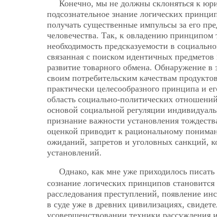
Конечно, мы не должны склоняться к юр
подсознательное знание логических принци
получать существенные импульсы за его пр
человечества. Так, к овладению принципом 
необходимость предсказуемости в социально
связанная с поиском идентичных предметов 
развитие товарного обмена. Обнаружение в
своим потребительским качествам продуктов
практически целесообразного принципа и ег
область социально-политических отношений,
основой социальной регуляции индивидуаль
признание важности установления тождеств
оценкой приводит к рациональному понима
ожиданий, запретов и уголовных санкций, 
установлений.
Однако, как мне уже приходилось писат
сознание логических принципов становится
расследования преступлений, появление ин
в суде уже в древних цивилизациях, свидет
усовершенствовании техники рассуждения и 