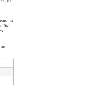
ов, на
едил за
ли бы
го
гии,