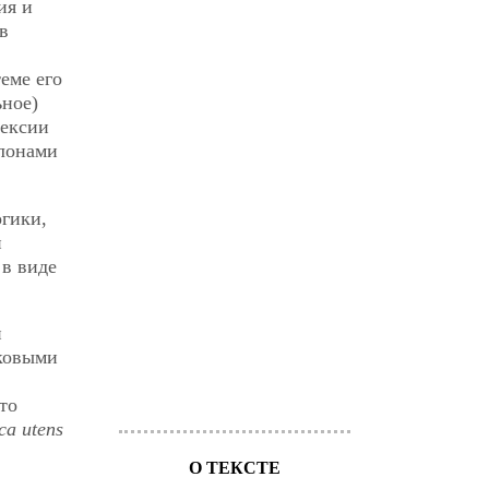
ия и
в
теме его
ьное)
лексии
алонами
гики,
й
 в виде
и
ековыми
то
ca utens
О ТЕКСТЕ