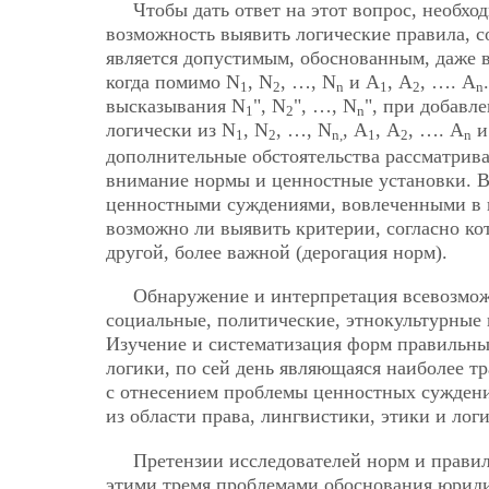
Чтобы дать ответ на этот вопрос, необх
возможность выявить логические правила, с
является допустимым, обоснованным, даже в 
когда помимо N
, N
, …, N
и А
, А
, …. А
1
2
n
1
2
n
высказывания N
", N
", …, N
", при добавл
1
2
n
логически из N
, N
, …, N
, А
, А
, …. А
и
1
2
n,
1
2
n
дополнительные обстоятельства рассматрив
внимание нормы и ценностные установки. В
ценностными суждениями, вовлеченными в 
возможно ли выявить критерии, согласно 
другой, более важной (дерогация норм).
Обнаружение и интерпретация всевозмож
социальные, политические, этнокультурные и
Изучение и систематизация форм правильны
логики, по сей день являющаяся наиболее т
с отнесением проблемы ценностных суждений
из области права, лингвистики, этики и лог
Претензии исследователей норм и правил
этими тремя проблемами обоснования юрид