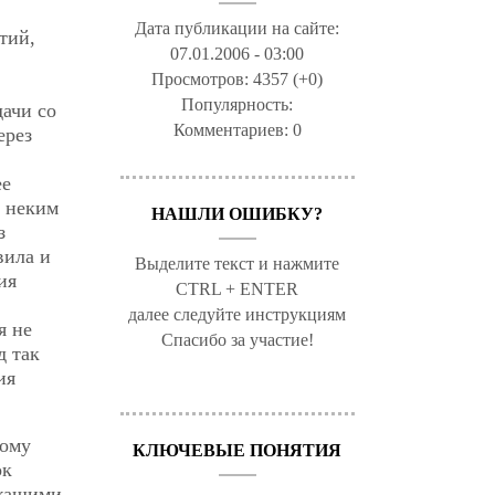
Дата публикации на сайте:
тий,
07.01.2006 - 03:00
Просмотров:
4357 (+0)
Популярность:
ачи со
Комментариев:
0
ерез
ее
с неким
НАШЛИ ОШИБКУ?
з
вила и
Выделите текст и нажмите
ия
CTRL + ENTER
далее следуйте инструкциям
я не
Спасибо за участие!
д так
ия
тому
КЛЮЧЕВЫЕ ПОНЯТИЯ
ок
ржащими