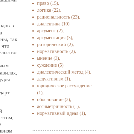
право
(15),
логика
(22),
рациональность
(23),
диалектика
(10),
одов в
аргумент
(2),
а
аргументация
(3),
ны, так
риторический
(2),
 что
нормативность
(2),
ельство
мнение
(3),
суждение
(5),
амым
диалектический метод
(4),
авилах,
дедуктивизм
(1),
дуры
юридическое рассуждение
дарт
(1),
обоснование
(2),
ассиметричность
(1),
й
нормативный идеал
(1),
 этом,
е
ивизм