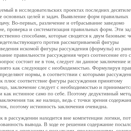
емый в исследовательских проектах последних десятиле
е основных целей и задач. Выявление форм правильных
дачу. Во-первых, различение и отбрасывание заведомо
е, проверка и систематизация правильных форм. Эти зад
твенно способами, которые сводятся к двум базовым: ч
видетельствующего против рассматриваемой фигуры
ыведения искомой фигуры рассуждения (формулы) из ран
ание правильности рассуждения через соотнесение его 
вопрос состоит не в том, следует ли данное заключение и
инято как следующее с необходимостью. Формулируя пра
пределяют нормы, в соответствии с которыми рассужден
к плюс соответствие фигуры рассуждения принятому
ицо, заключение следует с необходимостью и принимаетс
 и как истинное само по себе. Поэтому дедуктивный мето
аключения так же налицо, ведь с точки зрения содержан
лок, поэтому истинность заключения очевидна.
ок в рассуждении находится вне компетенции логики, по
нованность вывода. В ходе ее решения содержание посыл
сводится к операциям с посылками, предложениями, соде