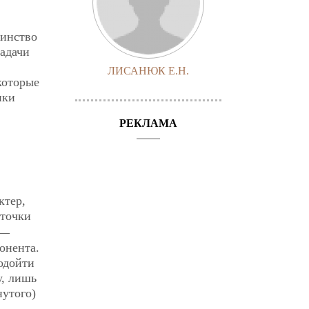
шинство
задачи
ЛИСАНЮК Е.Н.
которые
нки
РЕКЛАМА
ктер,
 точки
 —
онента.
одойти
у, лишь
нутого)