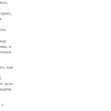
вых,
.
n
торых,
е
ить
жду
рмы, и
лнении
их, как
й
ит дело
задачи
 с