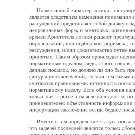
Нормативный характер логики, постулиру
является следствием
изменения понимания е
рассуждений представляет собой двоякую за
неправильных форм, и во-вторых, оценивани
времен Аристотеля логики решают преимущес
опровержение, или подбор контрпримера, с
рассуждения, и/или доказательство путем в
принятых. Таким образом происходит оценив
нормативным идеалом, ведь, строго говоря, 
данных посылок, но должно ли оно быть пр
фигуры умозаключений, логики тем самым о
считаются правильными: истинность посыло
нормативному идеалу. Если оба условия нал
только как строгое в смысле валидности, но
привлекателен: объективность информации з
информации заключение всегда беднее посы
Вместе с тем определение статуса посыл
что задачей последней является только обос
остается неизменным, так что сама задача 