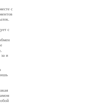
месте с
ументов
ылок.
ует с
.
обмен
ие
,
 за и
о
лишь
акая
самом
собой