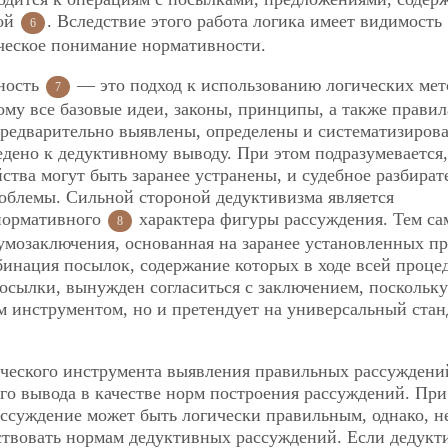
вой
. Вследствие этого работа логика имеет видимость
6
ическое понимание нормативности.
ность
— это подход к использованию логических мет
7
ому все базовые идеи, законы, принципы, а также правил
редварительно выявлены, определены и систематизирова
едено к дедуктивному выводу. При этом подразумевается,
ства могут быть заранее устранены, и судебное разбират
облемы. Сильной стороной дедуктивизма является
 нормативного
характера фигуры рассуждения. Тем с
8
 умозаключения, основанная на заранее установленных пр
бинация посылок, содержание которых в ходе всей проце
сылки, вынужден согласиться с заключением, поскольку
м инструментом, но и претендует на универсальный стан
ического инструмента выявления правильных рассуждени
го вывода в качестве норм построения рассуждений. При
ссуждение может быть логически правильным, однако, н
тствовать нормам дедуктивных рассуждений. Если дедукт