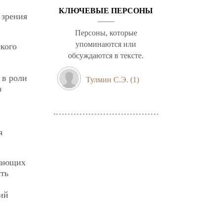
КЛЮЧЕВЫЕ ПЕРСОНЫ
 зрения
Персоны, которые
упоминаются или
кого
обсуждаются в тексте.
 в роли
Тулмин С.Э.
(1)
з
я
жающих
ыть
ий