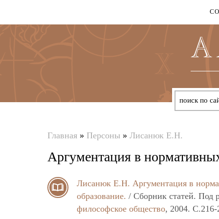
С
Главная
»
Персоны
»
Лисанюк Е.Н.
Вы
Аргументация в нормативных
здесь
Лисанюк Е.Н.
Аргументация в норма
образование.
/ Сборник статей. Под 
философское общество
, 2004. C.216-