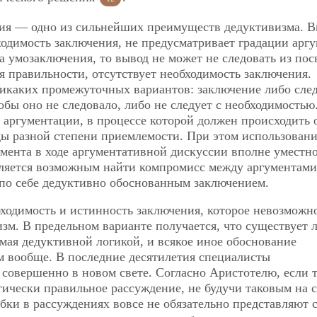
ния — одно из сильнейших преимуществ дедуктивизма. В
ходимость заключения, не предусматривает градации арг
а умозаключения, то вывод не может не следовать из пос
я правильности, отсутствует необходимость заключения.
никаких промежуточных вариантов: заключение либо след
бы оно не следовало, либо не следует с необходимостью
 аргументации, в процессе которой должен происходить 
ы разной степени приемлемости. При этом использован
умента в ходе аргументативной дискуссии вполне уместно
вляется возможным найти компромисс между аргументами
 по себе дедуктивно обоснованным заключением.
ходимость и истинность заключения, которое невозможн
зм. В предельном варианте получается,
что существует 
мая дедуктивной логикой, и всякое иное обоснование
м вообще. В последние десятилетия специалисты
совершенно в новом свете. Согласно Аристотелю, если т
огически правильное рассуждение, не будучи таковым на 
бки в рассуждениях вовсе не обязательно представляют 