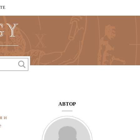
КТЕ
АВТОР
я и
е