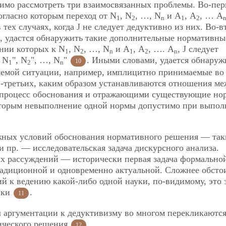
одимо рассмотреть три взаимосвязанных проблемы. Во-пер
огласно которым переход от N
, N
, …, N
и А
, А
, … А
1
2
n
1
2
тех случаях, когда J не следует дедуктивно из них. Во-в
., удастся обнаружить такие дополнительные нормативны
ении которых к N
, N
, …, N
и А
, А
, …. А
, J следует
1
2
n
1
2
n
 N
", N
", …, N
"
. Иными словами, удается обнаруж
10
1
2
n
аемой ситуации, например, имплицитно принимаемые во
-третьих, каким образом устанавливаются отношения ме
процесс обоснования и отражающими существующие но
которым невыполнение одной нормы допустимо при выпо
ных условий обоснования нормативного решения — так
 пр. — исследовательская задача дискурсного анализа.
х рассуждений — исторически первая задача формально
радиционной и одновременно актуальной. Сложнее обсто
 к ведению какой-либо одной науки, по-видимому, это 
ики
.
11
 аргументации к дедуктивизму во многом перекликаются
ического решения
.
12