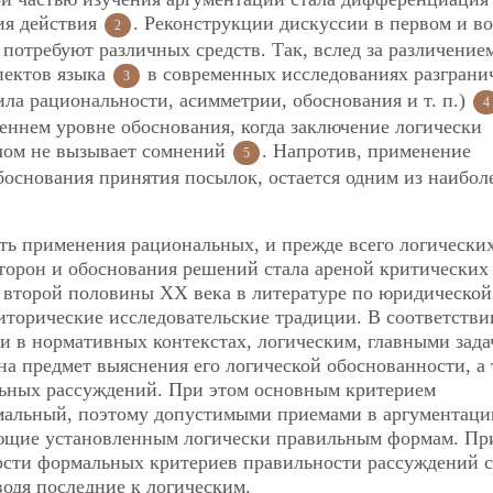
ния
действия
. Реконструкции дискуссии в первом и во
2
 потребуют различных средств. Так, вслед за различение
пектов языка
в современных исследованиях разграни
3
ила рациональности, асимметрии, обоснования и т. п.)
4
еннем уровне обоснования, когда заключение логически
елом не вызывает сомнений
. Напротив, применение
5
основания принятия посылок, остается одним из наибол
сть применения рациональных, и прежде всего логических
торон и обоснования решений стала ареной критических
о второй половины XX века в литературе по юридической
торические исследовательские традиции. В соответстви
и в нормативных контекстах, логическим, главными зад
на предмет выяснения его логической обоснованности, а
льных рассуждений. При этом основным критерием
мальный, поэтому допустимыми приемами в аргументаци
вующие установленным логически правильным формам. П
ости формальных критериев правильности рассуждений с
одя последние к логическим.