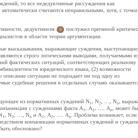
ждений, то все недедуктивные рассуждения как
автоматически считаются неправильными, хотя, с точки
ативности, дедуктивизм
послужил причиной критичес
9
иалистов в области теории аргументации.
ные высказывания, выражающие суждения, выступающие
 являются строго логическими выводами, получаемыми и
ий фактических ситуаций, соответствующих реальному
амбивалентности юридического языка, (2) возможности
о описание ситуации не подпадает ни под одну из
мые судебные решения в отдельных случаях оказываютс
ледующее из нормативных суждений N
, N
, …, N
, выра
1
2
n
конъюнкции с суждениями факта А
, А
, …. А
, может б
1
2
n
N
, N
, …, N
и А
, А
, …. А
. Проблема возникает, если
1
2
n
1
2
n
следствием конъюнкции нормативных суждений и сужден
 быть обосновано?