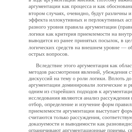
аргументации как процесса и как обоснова
втором случаях, очевидно, будут различны и
эффекта иллокутивных и перлокутивных ас
разного уровня правила аргументации (прав
логики как критерия приемлемости на внутр
выводится из ранее принятых посылок, в ц
логических средств на внешнем уровне — об
острых вопросов.
Вследствие этого аргументация как обла
методов рассмотрения явлений, убеждения с
дискуссий на тему о роли логики. Вплоть д
аргументации доминировали логические и ри
одним из старейших подходов к аргументаци
исследования являются анализ рассуждения 
отбор, определение и изучение форм прави
приемлемости аргументации выступает фор
считаются только рассуждения, соответст
доказуемости и выводимости как разновидн
ограничивают аргументационные приемы, св