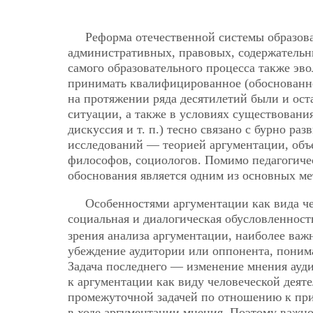
Реформа отечественной системы образова
административных, правовых, содержательн
самого образовательного процесса также эв
принимать квалифицированное (обоснованное
на протяжении ряда десятилетий были и ос
ситуации, а также в условиях существовани
дискуссия и т. п.) тесно связано с бурно 
исследований — теорией аргументации, объ
философов, социологов. Помимо педагогичес
обоснования является одним из основных ме
Особенностями аргументации как вида че
социальная и диалогическая обусловленност
зрения анализа аргументации, наиболее важ
убеждение аудитории или оппонента, поним
Задача последнего — изменение мнения ауди
к аргументации как виду человеческой деяте
промежуточной задачей по отношению к при
в ходе аргументации мнения. Поэтому важн