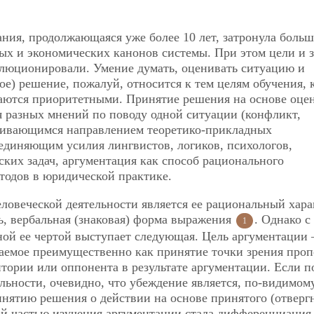
ния, продолжающаяся уже более 10 лет, затронула боль
ых и экономических канонов системы. При этом цели и 
олюционировали. Умение думать, оценивать ситуацию и
) решение, пожалуй, относится к тем целям обучения, 
таются приоритетными. Принятие решения на основе оце
я разных мнений по поводу одной ситуации (конфликт,
развивающимся направлением теоретико-прикладных
единяющим усилия лингвистов, логиков, психологов,
ких задач, аргументация как способ рационального
тодов в юридической практике.
ловеческой деятельности является ее рациональный хара
ь, вербальная (знаковая) форма выражения
. Однако с
1
ной ее чертой выступает следующая. Цель аргументации
аемое преимущественно как принятие точки зрения проп
тории или оппонента в результате аргументации. Если п
льности, очевидно, что убеждение является, по-видимом
нятию решения о действии на основе принятого (отверг
ой частью изучения аргументации стала дифференциация