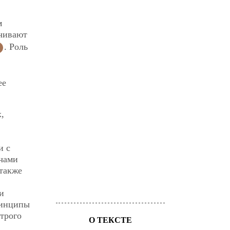
м
чивают
. Роль
ее
,
и с
ачами
 также
и
ринципы
трого
О ТЕКСТЕ