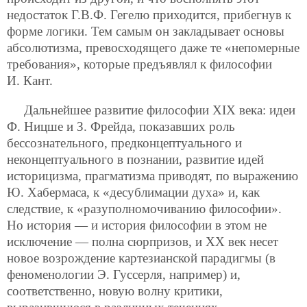
недостаток Г.В.Ф. Гегелю приходится, прибегнув к
форме логики. Тем самым он закладывает основы
абсолютизма, превосходящего даже те «непомерные
требования», которые предъявлял к философии
И. Кант.
Дальнейшее развитие философии XIX века: идеи
Ф. Ницше и З. Фрейда, показавших роль
бессознательного, предконцептуального и
неконцептуального в познании, развитие идей
историцизма, прагматизма приводят, по выражению
Ю. Хабермаса, к «десублимации духа» и, как
следствие, к «разуполномочиванию философии».
Но история — и история философии в этом не
исключение — полна сюрпризов, и ХХ век несет
новое возрождение картезианской парадигмы (в
феноменологии Э. Гуссерля, например) и,
соответственно, новую волну критики,