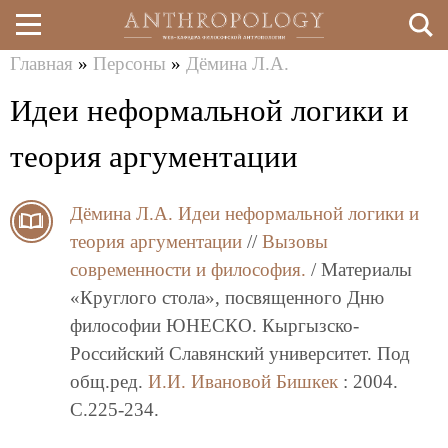
Главная
»
Персоны
»
Дёмина Л.А.
Перейти
Вы
Идеи неформальной логики и
к
здесь
основному
теория аргументации
содержанию
Дёмина Л.А.
Идеи неформальной логики и
теория аргументации
//
Вызовы
современности и философия.
/ Материалы
«Круглого стола», посвященного Дню
философии ЮНЕСКО. Кыргызско-
Российский Славянский университет. Под
общ.ред.
И.И. Ивановой
Бишкек
: 2004.
C.225-234.