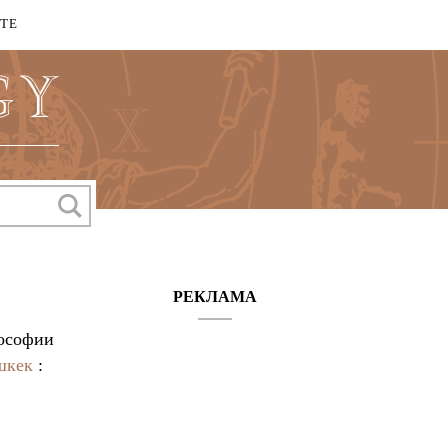
КТЕ
РЕКЛАМА
лософии
шкек
: