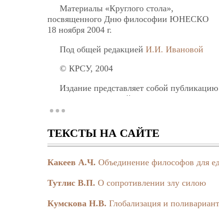
Материалы «Круглого стола»,
посвященного Дню философии ЮНЕСКО
18 ноября 2004 г.
Под общей редакцией
И.И. Ивановой
© КРСУ, 2004
Издание представляет собой публикацию
философия», который был проведен в Кыргыз
рамках всемирного Дня философии, учреж
спектра задач философии в связи с ее унив
человечества. День философии, объявленный
ТЕКСТЫ НА САЙТЕ
Сборник представляет интерес для всех, 
философии и социальная роль философа.
Какеев А.Ч.
Объединение философов для е
Издание подготовлено в редакции, прибл
Тутлис В.П.
О сопротивлении злу силою
Summary
Кумскова Н.В.
Глобализация и поливариант