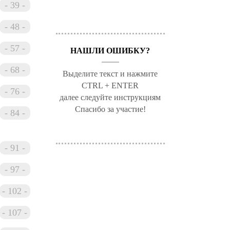
39
48
 South.
nd of XX
57
НАШЛИ ОШИБКУ?
mplex
 systems
68
Выделите текст и нажмите
CTRL + ENTER
76
далее следуйте инструкциям
Спасибо за участие!
84
tion,
 one.
91
ect
wever,
97
the
102
107