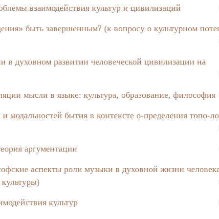
rnism. Te modern theories of foreign and Russian philosopher
облемы взаимодействия культур и цивилизаций
ния» быть завершенным? (к вопросу о культурном поте
и в духовном развитии человеческой цивилизации на
ical ideas of understanding and solving modern ecological pro
nd main problems, which must be solved from philosophical po
яции мысли в языке: культура, образование, философия
и модальностей бытия в контексте о-пределения топо-л
tantly seek a possible passageway of further existence which 
теория аргументации
a way through the trinitary structure comprising informal fa
офские аспекты роли музыки в духовной жизни человек
 культуры)
ext of the Progressiveness
имодействия культур
 the context of progressiveness in this article. It is said, tha