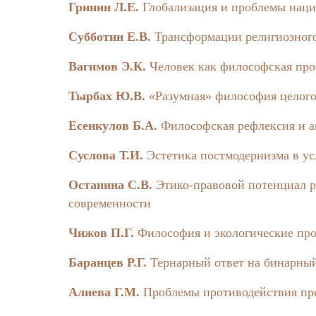
Гринин Л.Е.
Глобализация и проблемы наци
Globalization and Polyvariant Models of Socio
Субботин Е.В.
Трансформации религиозного
Modern society reflects the difference of m
Linear movement of socium, dominated in West d
Вагимов Э.К.
Человек как философская пр
century. Paradigma of cycle development of tradi
social systems revealed wave character of their
Тырбах Ю.В.
«Разумная» философия целого
allows to investigate the movements of their alt
Есенкулов Б.А.
Философская рефлексия и а
L.E. Grinin
Globalization and the Problems of National Sov
Суслова Т.И.
Эстетика постмодернизма в ус
One of the main causes of globalization is 
Останина С.В.
Этико-правовой потенциал р
their internationalization that somehow leads to c
современности
As a result the process of state integration incr
some part of national sovereignty in favour of 
Чижов П.Г.
Философия и экологические пр
at the beginning this process also stimulates th
weakening of a state as a system and with chang
Баранцев Р.Г.
Тернарный ответ на бинарны
E.V. Subbotin
Алиева Г.М.
Проблемы противодействия пр
The Transformations of Religious Consciousnes