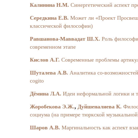
transformation to aesthetic theory as post-mode
Калинина Н.М.
Синергетический аспект пр
aesthetics examine in this article.
Середкина Е.В.
Может ли «Проект Просвеще
P.G. Chizhov
классической философии)
Philosophy and Ecological Problems
Равшанова-Маввадат Ш.Х.
Роль философи
This article considers the role of philosoph
современном этапе
The achievements of philosophy in this field a
are given in this work.
Кислов А.Г.
Современные проблемы артикул
R.G. Barantsev
Шуталева А.В.
Аналитика со-возможностей 
Ternary Response to Binary Challenge
cogito
The Hamlet’s eternal question makes us cons
Дёмина Л.А.
Идеи неформальной логики и 
dangerously narrowing. The new paradigm opens 
that are essential for the humanities sphere.
Жоробекова Э.Ж.
,
Дуйшеналиева К.
Филос
T.V. Skorodumova
социума (на примере тюркской музыкальной
The Problem of the Meaning of Life in the Cont
Шаров А.В.
Маргинальность как аспект вза
There is the question about the meaning of life