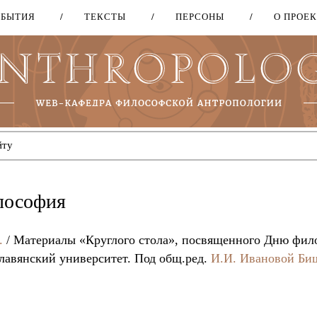
ОБЫТИЯ
ТЕКСТЫ
ПЕРСОНЫ
О ПРОЕ
Перейти
к
основному
содержанию
лософия
.
/ Материалы «Круглого стола», посвященного Дню фи
вянский университет. Под общ.ред.
И.И. Ивановой
Би