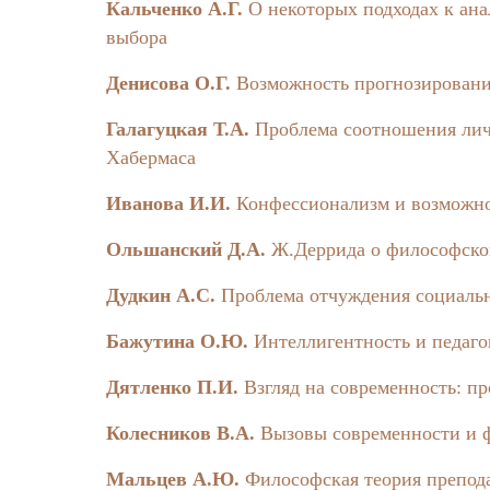
made by good, and evil is overcome only “by spi
Кальченко А.Г.
О некоторых подходах к ан
accumulate in yourself the forces of good. The r
выбора
acceptable forms are also dealt with in this arti
with the vital meaning of life.
Денисова О.Г.
Возможность прогнозирован
E.V. Sorochaikina
Галагуцкая Т.А.
Проблема соотношения ли
The Basic Values of Kyrgyzstans in the Transiti
Хабермаса
The article describes the questions, concern
Иванова И.И.
Конфессионализм и возможно
A special attention is drawn to theoretical and 
interaction. The data obtained in research of val
Ольшанский Д.А.
Ж.Деррида о философско
P.G. Stefanov
Дудкин А.С.
Проблема отчуждения социаль
Does Christianity Have a Future?
Бажутина О.Ю.
Интеллигентность и педаго
A prognosis of the future of Christianity is p
of postmodernism which is practically prevalent
Дятленко П.И.
Взгляд на современность: п
disunity, monastic crisis, denigration of women
celibacy of priests, papal primacy, demise of mo
Колесников В.А.
Вызовы современности и 
increasingly losing ground while the Pentecostal 
century the focus of world Christianity will mov
Мальцев А.Ю.
Философская теория препод
with Islam should be invigorated. If Christianity