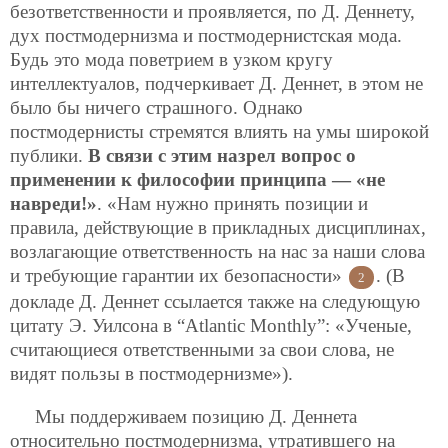
безответственности и проявляется, по Д. Деннету,
дух постмодернизма и постмодернистская мода.
Будь это мода поветрием в узком кругу
интеллектуалов, подчеркивает Д. Деннет, в этом не
было бы ничего страшного. Однако
постмодернисты стремятся влиять на умы широкой
публики.
В связи с этим назрел вопрос о
применении к философии принципа — «не
навреди!»
. «Нам нужно принять позиции и
правила, действующие в прикладных дисциплинах,
возлагающие ответственность на нас за наши слова
и требующие гарантии их безопасности»
. (В
2
докладе Д. Деннет ссылается также на следующую
цитату Э. Уилсона в “Atlantic Monthly”: «Ученые,
считающиеся ответственными за свои слова, не
видят пользы в постмодернизме»).
Мы поддерживаем позицию Д. Деннета
относительно постмодернизма, утратившего на