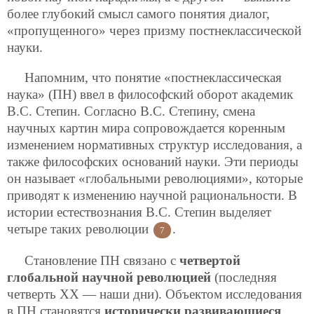
более глубокий смысл самого понятия диалог,
«пропущенного» через призму постнеклассической
науки.
Напомним, что понятие «постнеклассическая
наука» (ПН) ввел в философский оборот академик
В.С. Степин. Согласно В.С. Степину,
смена
научных картин мира сопровождается коренным
изменением нормативных структур исследования, а
также философских оснований науки. Эти периоды
он называет «глобальными революциями», которые
приводят к изменению научной рациональности. В
истории естествознания В.С. Степин выделяет
четыре таких революции
.
7
Становление ПН связано с
четвертой
глобальной научной революцией
(последняя
четверть XX — наши дни). Объектом исследования
в ПН становятся
исторически развивающиеся