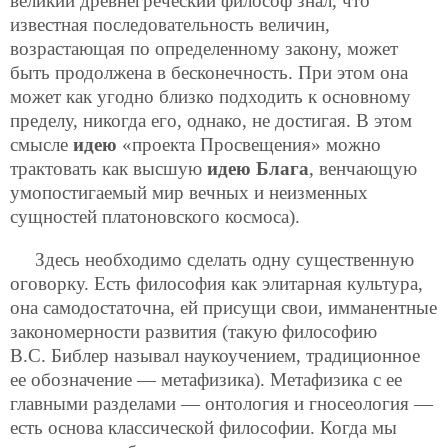
великий древнегреческий философ знал, что
известная последовательность величин,
возрастающая по определенному закону, может
быть продолжена в бесконечность. При этом она
может как угодно близко подходить к основному
пределу, никогда его, однако, не достигая. В этом
смысле
идею
«проекта Просвещения» можно
трактовать как высшую
идею Блага
, венчающую
умопостигаемый мир вечных и неизменных
сущностей платоновского космоса).
Здесь необходимо сделать одну существенную
оговорку. Есть философия как элитарная культура,
она самодостаточна, ей присущи свои, имманентные
закономерности развития (такую философию
В.С. Библер называл наукоучением, традиционное
ее обозначение — метафизика). Метафизика с ее
главными разделами — онтология и гносеология —
есть основа классической философии. Когда мы