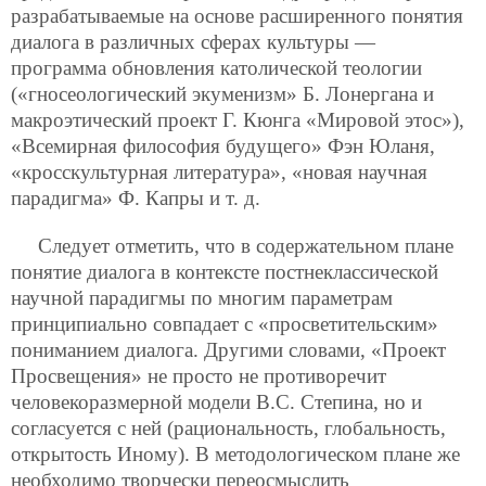
разрабатываемые на основе расширенного понятия
диалога в различных сферах культуры —
программа обновления католической теологии
(«гносеологический экуменизм» Б. Лонергана и
макроэтический проект Г. Кюнга «Мировой этос»),
«Всемирная философия будущего» Фэн Юланя,
«кросскультурная литература», «новая научная
парадигма» Ф. Капры и т. д.
Следует отметить, что в содержательном плане
понятие диалога в контексте постнеклассической
научной парадигмы по многим параметрам
принципиально совпадает с «просветительским»
пониманием диалога. Другими словами, «Проект
Просвещения» не просто не противоречит
человекоразмерной модели В.С. Степина, но и
согласуется с ней (рациональность, глобальность,
открытость Иному). В методологическом плане же
необходимо творчески переосмыслить