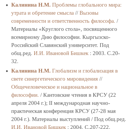
Калинина Н.М.
Проблемы глобального мира:
утрата и обретение смысла
//
Вызовы
современности и ответственность философа.
/
Материалы «Круглого стола», посвященного
всемирному Дню философии. Кыргызско-
Российский Славянский университет. Под
общ.ред.
И.И. Ивановой
Бишкек
: 2003. C.20-
32.
Калинина Н.М.
Глобализм и глобализация в
свете синергетического мировидения
//
Общечеловеческое и национальное в
философии.
/ Кантовские чтения в КРСУ (22
апреля 2004 г.); II международная научно-
практическая конференция КРСУ (27-28 мая
2004 г.). Материалы выступлений / Под общ.ред.
И.И. Ивановой
Бишкек
: 2004. C.207-222.