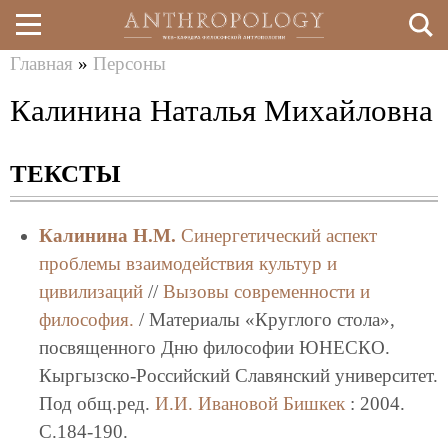
Главная
»
Персоны
Перейти
Вы
Калинина Наталья Михайловна
к
здесь
основному
ТЕКСТЫ
содержанию
Калинина Н.М.
Синергетический аспект
проблемы взаимодействия культур и
цивилизаций
//
Вызовы современности и
философия.
/ Материалы «Круглого стола»,
посвященного Дню философии ЮНЕСКО.
Кыргызско-Российский Славянский университет.
Под общ.ред.
И.И. Ивановой
Бишкек
: 2004.
C.184-190.