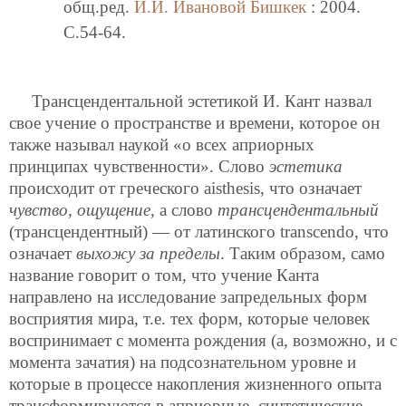
общ.ред.
И.И. Ивановой
Бишкек
: 2004.
C.54-64.
Трансцендентальной эстетикой И. Кант назвал
свое учение о пространстве и времени, которое он
также называл наукой «о всех априорных
принципах чувственности». Слово
эстетика
происходит от греческого aisthesis, что означает
чувство
,
ощущение
, а слово
трансцендентальный
(трансцендентный) — от латинского transcendo, что
означает
выхожу за пределы
. Таким образом, само
название говорит о том, что учение Канта
направлено на исследование запредельных форм
восприятия мира, т.е. тех форм, которые человек
воспринимает с момента рождения (а, возможно, и с
момента зачатия) на подсознательном уровне и
которые в процессе накопления жизненного опыта
трансформируются в априорные, синтетические