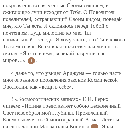
покрываешь все вселенные Своим сиянием, и
сжигающие лучи исходят от Тебя. О Повелитель
повелителей, Устрашающий Своим видом, поведай
мне, кто Ты есть. Я склоняюсь перед Тобой с
почтением. Будь милостив ко мне. Ты —
изначальный Господь. Я хочу знать, кто Ты и какова
Твоя миссия». Верховная божественная личность
сказал: «Я есть время, великий разрушитель
миров…»
.
4
И даже то, что увидел Арджуна — только часть
многогранного проявления законов Космической
Эволюции, как «вещи в себе».
В «Космологических записях» Е.И. Рерих
читаем: «Истина представляет собою Бесконечный
Свет невообразимой Глубины. Проявленный
Космос являет свой многогранный Алмаз Истины
на срок данной Манвантары Космоса
. Ярая
5