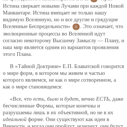
Истина сверкает новыми Лучами при каждой Новой
Манвантаре. Истина вмещает не только нашу
видимую Вселенную, но и все другие и грядущие
Вселенные Беспредельности»
. Это означает, что
6
эволюционные процессы во Вселенной идут
согласно некоторому Высшему Замыслу — Плану, и
наш мир является одним из вариантов проявления
этого Плана.
В «Тайной Доктрине» Е.П. Блаватской говорится
о мире форм, в котором мы живем и частью
которого являемся, не как о мире сотворенном, а
как о мире становящемся:
«Все, что
есть
,
было
и
будет
, вечно
ЕСТЬ
, даже
бесчисленные Формы, которые конечны и
разрушаемы лишь в их объективной, но не в их
идеальной
форме. Они существуют как идеи в
Вечности, и когда они пройдут, исчезнут, они будут