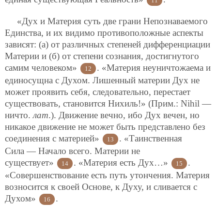
11
«Дух и Материя суть две грани Непознаваемого
Единства, и их видимо противоположные аспекты
зависят: (а) от различных степеней дифференциации
Материи и (б) от степени сознания, достигнутого
самим человеком»
. «Материя неуничтожаема и
12
единосущна с Духом. Лишенный материи Дух не
может проявить себя, следовательно, перестает
существовать, становится Нихиль!» (Прим.: Nihil —
ничто.
лат
.). Движение вечно, ибо Дух вечен, но
никакое движение не может быть представлено без
соединения с материей»
. «Таинственная
13
Сила — Начало всего. Материи не
существует»
. «Материя есть Дух…»
.
14
15
«Совершенствование есть путь утончения. Материя
возносится к своей Основе, к Духу, и сливается с
Духом»
.
16