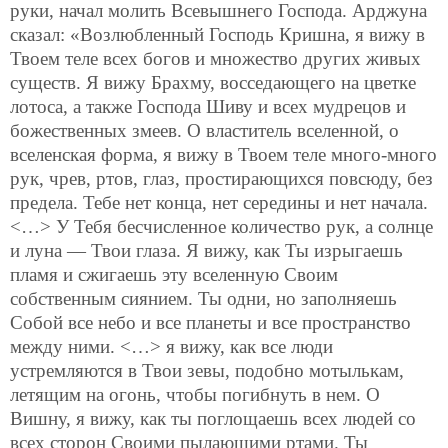
руки, начал молить Всевышнего Господа. Арджуна
сказал: «Возлюбленный Господь Кришна, я вижу в
Твоем теле всех богов и множество других живых
существ. Я вижу Брахму, восседающего на цветке
лотоса, а также Господа Шиву и всех мудрецов и
божественных змеев. О властитель вселенной, о
вселенская форма, я вижу в Твоем теле много-много
рук, чрев, ртов, глаз, простирающихся повсюду, без
предела. Тебе нет конца, нет середины и нет начала.
<…> У Тебя бесчисленное количество рук, а солнце
и луна — Твои глаза. Я вижу, как Ты изрыгаешь
пламя и сжигаешь эту
вселенную Своим
собственным сиянием. Ты одни, но заполняешь
Собой все небо и все планеты и все пространство
между ними. <…> я вижу, как все люди
устремляются в Твои зевы, подобно мотылькам,
летящим на огонь, чтобы погибнуть в нем. О
Вишну, я вижу, как ты поглощаешь всех людей со
всех сторон Своими пылающими ртами. Ты