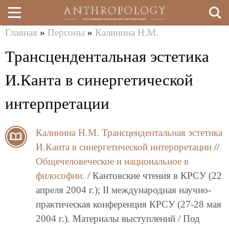
Главная
»
Персоны
»
Калинина Н.М.
Перейти
Вы
Трансцендентальная эстетика
к
здесь
основному
И.Канта в синергетической
содержанию
интерпретации
Калинина Н.М.
Трансцендентальная эстетика
И.Канта в синергетической интерпретации
//
Общечеловеческое и национальное в
философии.
/ Кантовские чтения в КРСУ (22
апреля 2004 г.); II международная научно-
практическая конференция КРСУ (27-28 мая
2004 г.). Материалы выступлений / Под