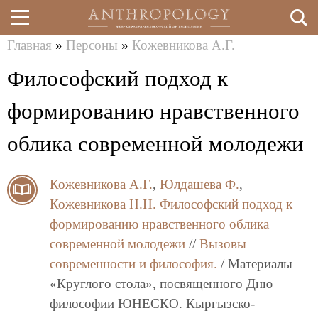
Главная
»
Персоны
»
Кожевникова А.Г.
Перейти
Вы
Философский подход к
к
здесь
основному
формированию нравственного
содержанию
облика современной молодежи
Кожевникова А.Г.
,
Юлдашева Ф.
,
Кожевникова Н.Н.
Философский подход к
формированию нравственного облика
современной молодежи
//
Вызовы
современности и философия.
/ Материалы
«Круглого стола», посвященного Дню
философии ЮНЕСКО. Кыргызско-