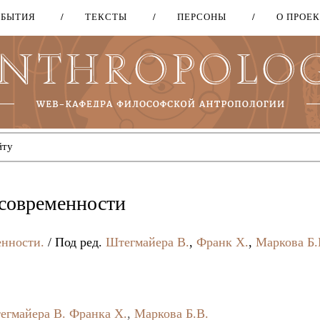
ОБЫТИЯ
ТЕКСТЫ
ПЕРСОНЫ
О ПРОЕ
Перейти
к
основному
содержанию
тсовременности
енности.
/ Под ред.
Штегмайера В.
,
Франк Х.
,
Маркова Б.
егмайера В.
Франка Х.
,
Маркова Б.В.