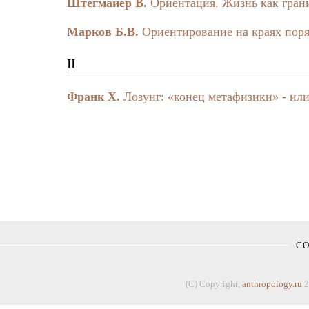
Штегмайер В.
Ориентация. Жизнь как гра
Марков Б.В.
Ориентирование на краях пор
II
Франк Х.
Лозунг: «конец метафизики» - ил
С
(C) Copyright,
anthropology.ru
2