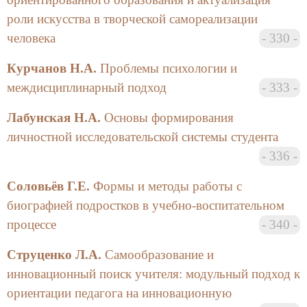
процессе. Автор делает главный вывод о том, что в
роли искусства в творческой самореализации
системе взаимосвязей и взаимодействий субъектов
человека
330
образовательной сферы огромную роль играют
родители в качестве заказчиков «педагогической
Курчанов Н.А.
Проблемы психологии и
продукции», экспертов качества и инвесторов
междисциплинарный подход
333
«образовательного производства». Задача школы —
образовывание и «окультуривание» детей,
Лабунская Н.А.
Основы формирования
контактирование с родителями как с авторами
личностной исследовательской системы студента
образовательного процесса в экономическом плане.
336
Сообщение Крыловой О.Н. «Педагогические
Соловьёв Г.Е.
Формы и методы работы с
нарративы как средство активизации современного
процесса обучения. Преподавателям на заметку…»
биографией подростков в учебно-воспитательном
основывается на понимании нарратива как
процессе
340
ситуации, когда «кто-то рассказывает кому-то, что
что-то произошло». В этой связи автор высоко
Струценко Л.А.
Cамообразование и
оценивает умение преподавателя рассказывать
инновационный поиск учителя: модульный подход к
студентам анекдоты и вовремя употреблять в своей
ориентации педагога на инновационную
речи афоризмы. И то и другое характеризуется как