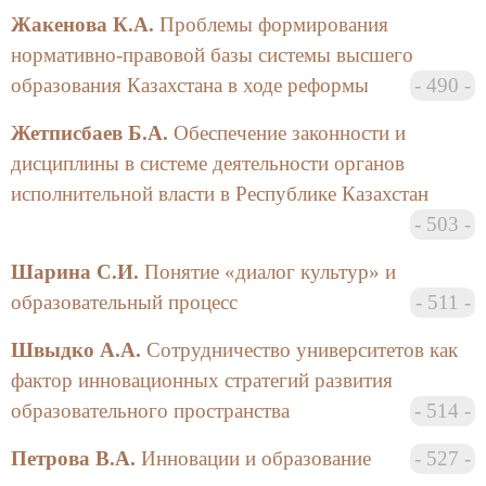
изучать сами объекты физики, а не операции с
Жакенова К.А.
Проблемы формирования
этими объектами. Ученым необходимо понимать,
нормативно-правовой базы системы высшего
что всеми процессами в природе управляет
образования Казахстана в ходе реформы
490
Принцип Порядка, логос, отражающий проявление
принципа наименьшего действия в
Жетписбаев Б.А.
Обеспечение законности и
последовательности элементарных актов, идущих
дисциплины в системе деятельности органов
по фундаментальному закону взаимосвязи причины
исполнительной власти в Республике Казахстан
и следствия. Принципа Порядка и
503
фундаментального закона взаимосвязи причины и
следствия для каждого элементарного акта
Шарина C.И.
Понятие «диалог культур» и
изменения состояния достаточно для понимания и
образовательный процесс
511
описания специфики явления в процессах любой
природы. Автор делает вывод, что сию новую
Швыдко А.А.
Сотрудничество университетов как
парадигму следует обсуждать только с людьми,
фактор инновационных стратегий развития
освоившими подобный стиль мышления, ибо для
образовательного пространства
514
неподготовленного разума действительность
предстанет фантастическим миром возможностей
Петрова В.А.
Инновации и образование
527
человека в его реальном бытии.