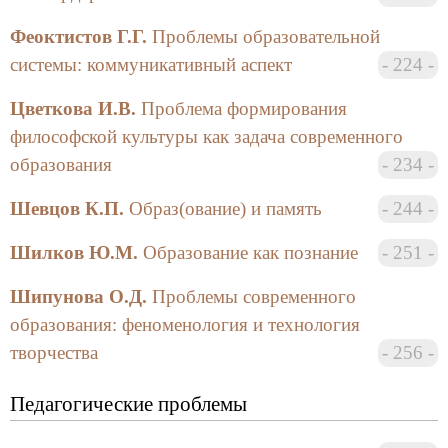
«образование» и его аналогов в славянских и
западноевропейских языках и делают вывод о
Феоктистов Г.Г.
Проблемы образовательной
несовпадении их семантики. Затем авторы
системы: коммуникативный аспект
224
переходят к теме самообразования, организация
которого должна, по их мнению, строиться с
Цветкова И.В.
Проблема формирования
учетом достижений акмеологии и философии.
философской культуры как задача современного
Наконец, определив образовательную систему как
образования
234
взаимосвязь структурных и функциональных
элементов, подчиненных достижению искомого
Шевцов К.П.
Образ(ование) и память
244
результата, заключающегося в формировании у
студентов творческой готовности продолжить
Шилков Ю.М.
Образование как познание
251
образование или заняться самообразованием в
Шипунова О.Д.
Проблемы современного
профессиональной среде, авторы завершают статью
рассмотрением некоторых понятий и принципов
образования: феноменология и технология
синергетической акмеологии, приложимых и к
творчества
256
образовательным системам, и к социальной системе
в целом.
Педагогические проблемы
Засорина Л.Н. в статье, озаглавленной ею