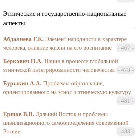
видения, стратегический прогноз, способность
отражать тенденции развития объектов, процессов и
Этнические и государственно-национальные
явлений, гипотетичность, планомерность и т. п.
аспекты
Автор приходит к выводу, что решением всех
проблем России и любой страны должно стать
Абдалиева Г.К.
Элемент народности в характере
высшее образование на базе методов
человека, влияние жизни на его воспитание
467
неклассического системного анализа и
взаимодействия общественных, естественных и
Беркович Н.А.
Нация в процессе глобальной
технических наук.
этнической интегрированности человечества
478
Смирнов А.П. в своей статье «Проблема
Бурыкин А.А.
Проблемы образования,
образования, науки и технологий сегодня», являясь
ориентированного на этнос и этническую культуру
сторонником принципов эдукологии, сетует на то,
что среди обсуждаемых проблем образования в
481
обществе отсутствует обсуждение проблемы
Ершов В.В.
Дальний Восток и проблемы
содержательной части знания. Автор пытается
рассмотреть проблему содержательной части знания
цивилизационного самоопределения современной
на примере физики. Автор призывает всех ученых
России
488
обращаться к оригиналам классического наследия,