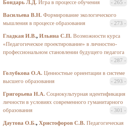
Бондарь Л.Д.
Игра в процессе обучения
265
«Фундаментальные вопросы образования», говорит
о необходимости создания новой
Васильева В.Н.
Формирование экологического
междисциплинарной области знания —
мышления в процессе образования
273
образованиеведения. Теоретической основой
рассуждений автора является «учение живой этики»
Гладкая И.В.
,
Ильина С.П.
Возможности курса
супругов Рерих. Образованиеведение — не то же
«Педагогическое проектирование» в личностно-
самое, что возникшая на Западе эдукология,
профессиональном становлении будущего педагога
предмет которой гораздо уже. Оно призвано
переориентировать педагогику с обучения,
287
воспитания и образования на развитие человека и
Голубкова О.А.
Ценностные ориентации в системе
способствовать его восхождению в «надмирные
сферы».
высшего образования
293
Новая педагогика должна складываться на путях
Григорьева Н.А.
Социокультурная идентификация
«духовного синтеза», ведь российское образование
личности в условиях современного гуманитарного
в XXI веке ждет, по мнению автора, некий всплеск
образования
301
духовности, и особую роль в этих условиях,
вероятно, приобретет фигура Учителя как
Даутова О.Б.
,
Христофоров С.В.
Педагогическая
духовного вождя.