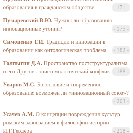
способ преодоления трудных ситуаций,
образования в гражданском обществе
171
расширенное сознание. Для нетрадиционных
цивилизаций типичны, к примеру, фрагментарно-
Пузыревский В.Ю.
Нужны ли образованию
эмоциональная форма образования, невротический
инновационные утопии?
175
способ преодоления трудностей путем агрессии или
впадения в инфантилизм, суженное сознание. Автор
Симоненко Т.И.
Традиции и инновации в
связывает массовое ухудшение психического
образовании как онтологическая проблема
182
здоровья россиян с деформацией традиционной
формы образования. В конце статьи делается вывод
Толпыгин Д.А.
Пространство постструктурализма
о недопустимости привнесения в отечественную
и его Другое - эпистемологический конфликт
188
преемственно-познавательную форму образования
элементов чуждой ей фрагментарно-эмоциональной
Уваров М.С.
Богословие и современное
формы и о необходимости постепенного,
образование: возможен ли «инновационный союз»?
эволюционного развития имеющейся в России
203
преемственно-познавательной формы образования.
Усачев А.М.
О концепции повреждения культур
Дубровина Л.И. и Кузьмина Н.В. начинают свою
статью «Акмеолого-философская взаимосвязь в
римским завоеванием в философии истории
образовании» с анализа этимологии слова
И.Г.Гердера
218