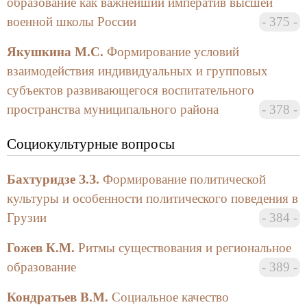
образование как важнейший императив высшей
По мнению Марьиной Л.П., философская
военной школы России
375
концепция диалектики может способствовать
единению естественнонаучного, гуманитарного и
Якушкина М.С.
Формирование условий
художественно-эстетического образования.
взаимодействия индивидуальных и групповых
Озаглавив свое выступление «Концепция
субъектов развивающегося воспитательного
формирования диалектического мышления в
современной системе образования», Марьина Л.П.
пространства муниципального района
378
делится опытом организации учебного процесса в
Кронштадтском морском кадетском корпусе и
Социокультурные вопросы
приходит к выводу о том, что диалектическое
мышление в современной системе образования
Бахтуридзе З.З.
Формирование политической
способствует развитию личности.
культуры и особенности политического поведения в
Грузии
384
Пласичук В.П. в статье «Информационно-сетевая
культура пользователей: проблемы и решения»
Гожев К.М.
Ритмы существования и региональное
обращается к проблеме интернетизации
образование
389
современных библиотек в условиях
информационного общества на примере работы
Кондратьев В.М.
Социальное качество
Российской Национальной библиотеки. Главная