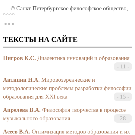
© Санкт-Петербургское философское общество,
2003
Издание подготовлено при поддержке
Министерства образования РФ (НИР №1.10.03Ф)
ТЕКСТЫ НА САЙТЕ
Обзор некоторых материалов конференции
Пигров К.С.
Диалектика инноваций и образования
Агафонова С.В. в своем выступлении
11
«Образование как творчество (Взгляд с позиций
исихазма)» осмысляет ценностные проблемы
Антипин Н.А.
Мировоззренческие и
образования. С точки зрения автора, образование
методологические проблемы разработки философии
есть создание нового образа, выход за рамки
образования для ХХI века
15
биологической природы к рождению человека по
сути. Автор обращается к фундаментальным
Апрелева В.А.
Философия творчества в процессе
пластам православной аскетики как единственному
музыкального образования
28
пути к образованию как творчеству. Православная
аскетика в лице исихазма предполагает образование
Асеев В.А.
Оптимизация методов образования и их
как обожение и богопознание. Автор приходит к