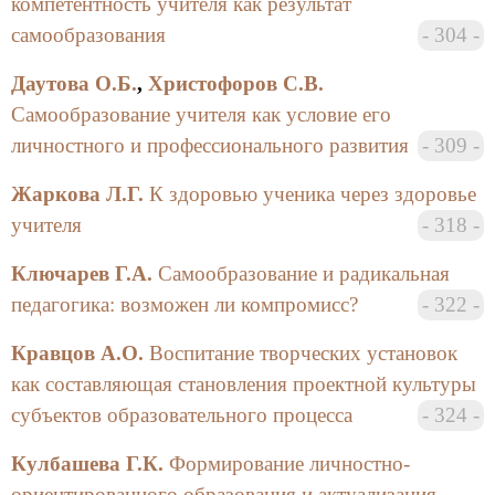
компетентность учителя как результат
самообразования
304
Заховаева А.Г. предлагает в своем выступлении
на тему «“Arthumanities”: гуманизация личности как
Даутова О.Б.
,
Христофоров С.В.
результат реализации принципов развивающегося
Самообразование учителя как условие его
обучения через искусство» синтетическую модель
личностного и профессионального развития
309
воспитания и образования детей. Стержень
предлагаемой инновационной системы — это синтез
Жаркова Л.Г.
К здоровью ученика через здоровье
идей развивающего обучения, теории эстетического
учителя
318
воспитания и концепции гуманизации личности.
Базой апробации новой системы являются Центры
Ключарев Г.А.
Самообразование и радикальная
детского творчества. Результатом применения
педагогика: возможен ли компромисс?
322
данной синтетической гуманизирующей модели
воспитания должно стать формирование стройной
Кравцов А.О.
Воспитание творческих установок
структуры Я-концепции, обретение новых
как составляющая становления проектной культуры
духовных ориентиров в жизни.
субъектов образовательного процесса
324
Козлова О.П. посвящает свою статью (без
названия) проблемам взаимоотношений между
Кулбашева Г.К.
Формирование личностно-
детьми, родителями и школой в образовательном
ориентированного образования и актуализация