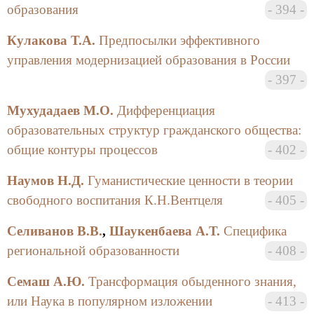
образования
394
мысль статьи сводится к тому, что в условиях
единого информационного пространства перед
Кулакова Т.А.
Предпосылки эффективного
библиотеками открываются большие возможности
управления модернизацией образования в России
по организации дистанционного обучения для
широкого круга пользователей, которые имеют
397
доступ в Интернет.
Мухудадаев М.О.
Дифференциация
Подколзина Л.Г. в статье «Психолого-
образовательных структур гражданского общества:
педагогическое сопровождение дезадаптированных
общие контуры процессов
402
подростков» пишет о том, что для подросткового
возраста характерна особая конфликтность с
Наумов Н.Д.
Гуманистические ценности в теории
окружающими и единственной продуктивной
свободного воспитания К.Н.Вентцеля
405
тактикой педагогов в этих условиях является
активная помощь подросткам в выстраивании ими
Селиванов В.В.
,
Шаукенбаева А.Т.
Специфика
своей личности. Именно этим руководствуются в
региональной образованности
408
своей деятельности работники школы №92 для
трудных подростков. В статье описываются методы
Семаш А.Ю.
Трансформация обыденного знания,
и технологии, применяемые в школе для
или Наука в популярном изложении
413
психологической реабилитации и социальной