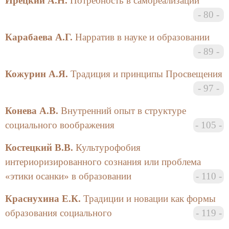
Ирецкий А.Н.
Потребность в самореализации
Войнов в статье «Обучение иностранной
80
грамматике через юмор» решает вопросы
обеспечения долговременного запоминания
Карабаева А.Г.
Нарратив в науке и образовании
ключевых положений преподаваемых дисциплин в
89
рамках методов эдукологии. Первоначально автор
рассматривает дистанционный и модульный
Кожурин А.Я.
Традиция и принципы Просвещения
принцип обучения, сомневается в эффективности
97
обучения через Интернет. Наоборот, Войнов
полагает, что эффективной формой обучения
Конева А.В.
Внутренний опыт в структуре
является использование объемных конструкций.
социального воображения
105
Также любовью автора пользуется метод
«Динамичного преподавания», позволяющий за
Костецкий В.В.
Культурофобия
одно занятие усваивать материал пяти-шести
интериоризированного сознания или проблема
различных дисциплин одновременно. Этот метод
«этики осанки» в образовании
110
позволяет шестикратное повторение ключевых
положений базовой дисциплины или общей
Краснухина Е.К.
Традиции и новации как формы
ориентации выпускающей кафедры и согласованных
образования социального
119
отдельных положений других основных дисциплин