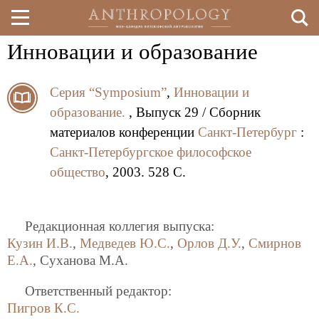
Инновации и образование
Перейти
к
Серия “Symposium”
,
Инновации и
основному
образование.
, Выпуск 29 / Сборник
содержанию
материалов конференции
Санкт-Петербург
:
Санкт-Петербургское философское
общество
, 2003. 528 C.
Редакционная коллегия выпуска:
Кузин И.В.
,
Медведев Ю.С.
,
Орлов Д.У.
,
Смирнов
Е.А.
, Суханова М.А.
Ответственный редактор:
Пигров К.С.