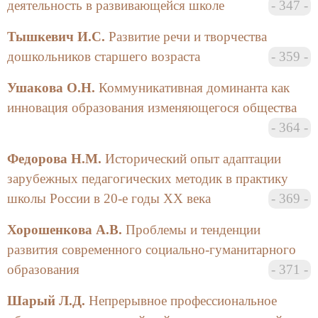
деятельность в развивающейся школе
347
эффективное средство повышения функциональной
раскованности.
Тышкевич И.С.
Развитие речи и творчества
дошкольников старшего возраста
359
Лазар М.Г. и Товбина В.Л. в своей статье «К
проблеме экологического образования в России
Ушакова О.Н.
Коммуникативная доминанта как
(некоторые методологические аспекты)»
инновация образования изменяющегося общества
рассказывают о проблеме становления новой
364
научной дисциплины — социальной экологии.
Потребность в появлении социальной экологии
Федорова Н.М.
Исторический опыт адаптации
связана с реалиями ХХ века, когда были
зарубежных педагогических методик в практику
сформированы образцы экологически оправданного
поведения. Социальная экология — это метанаука, в
школы России в 20-е годы ХХ века
369
которой переплелись естественные, общественные и
Хорошенкова А.В.
Проблемы и тенденции
технические дисциплины.
развития современного социально-гуманитарного
Целью социальной экологии является выработка
образования
371
экологической ответственности и компетентности,
экологического сознания.
Шарый Л.Д.
Непрерывное профессиональное