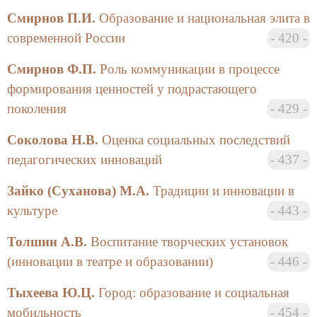
адаптации учащихся.
Смирнов П.И.
Образование и национальная элита в
современной России
420
Саруханов В.А. адресует свою обширную
статью под названием «Юноше, обдумывающему
Смирнов Ф.П.
Роль коммуникации в процессе
житье…» будущим работникам телевидения.
формирования ценностей у подрастающего
Опираясь на собственный богатый
поколения
429
профессиональный опыт, а также на мнение
многочисленных коллег, автор рассуждает о том,
Соколова Н.В.
Оценка социальных последствий
куда движется отечественное ТВ. Будущим
педагогических инноваций
437
телевизионным работникам он также предлагает
задуматься и поразмышлять на эту тему.
Зайко (Суханова) М.А.
Традиции и инновации в
Спицнадель В.Н. в статье «Обоснование
культуре
443
необходимости подготовки интеллектуалов:
Толшин А.В.
Воспитание творческих установок
ситуация, проблемы, пути решения» в рамках
эдукологии поднимает вопрос о будущем России и
(инновации в театре и образовании)
446
российского образования. Ответом на этот вопрос
Тыхеева Ю.Ц.
Город: образование и социальная
является воспитание в человеке интеллекта и таких
интеллектуальных свойств, как перспективность
мобильность
454