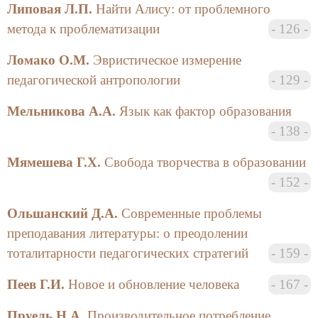
учебного заведения. Автор подробно
Липовая Л.П.
Найти Алису: от проблемного
останавливается на эффективности изучения
метода к проблематизации
126
иностранных языков с помощью коротких
юмористических рассказов. Автор приходит к
Ломако О.М.
Эвристическое измерение
выводу, что преподавание должно быть приближено
педагогической антропологии
129
к интересной деловой игре, что может улучшить
качество преподавания.
Мельникова А.А.
Язык как фактор образования
138
Горский А.В. в статье «Образование и
психическое здоровье» объявляет о создании
Мямешева Г.Х.
Свобода творчества в образовании
«Научно-культурного способа познания Природы,
152
Общества и Человека». С его помощью автор
подразделяет цивилизации на традиционные, к
Ольшанский Д.А.
Современные проблемы
которым относит российскую, и нетрадиционные,
преподавания литературы: о преодолении
одним из представителей которых является
тоталитарности педагогических стратегий
159
североамериканская цивилизация. В числе
феноменов, характерных для традиционных
Пеев Г.И.
Новое и обновление человека
167
цивилизаций, называются преемственно-
познавательная форма образования, прогрессивный
Пруель Н.А.
Производительное потребление