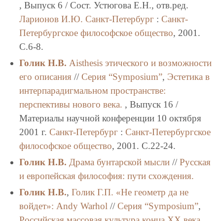
, Выпуск 6 / Сост. Устюгова Е.Н., отв.ред.
Ларионов И.Ю.
Санкт-Петербург
:
Санкт-
Петербургское философское общество
, 2001.
C.6-8.
Голик Н.В.
Aisthesis этического и возможности
его описания
//
Серия “Symposium”
,
Эстетика в
интерпарадигмальном пространстве:
перспективы нового века.
, Выпуск 16 /
Материалы научной конференции 10 октября
2001 г.
Санкт-Петербург
:
Санкт-Петербургское
философское общество
, 2001. C.22-24.
Голик Н.В.
Драма бунтарской мысли
//
Русская
и европейская философия: пути схождения.
Голик Н.В.
,
Голик Г.П.
«Не геометр да не
войдет»: Andy Warhol
//
Серия “Symposium”
,
Российская массовая культура конца XX века.
,