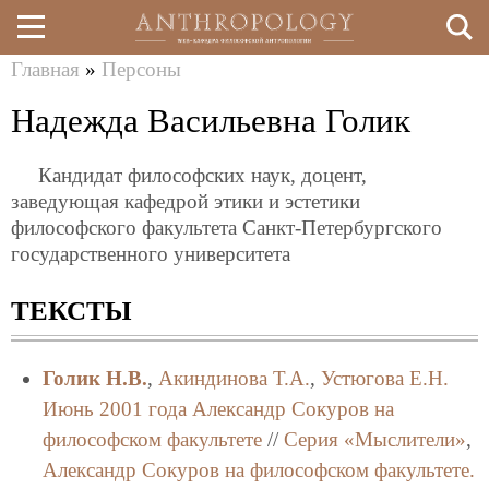
Главная
»
Персоны
Перейти
Вы
Надежда Васильевна Голик
к
здесь
основному
Кандидат философских наук, доцент,
содержанию
заведующая кафедрой этики и эстетики
философского факультета Санкт-Петербургского
государственного университета
ТЕКСТЫ
Голик Н.В.
,
Акиндинова Т.А.
,
Устюгова Е.Н.
Июнь 2001 года Александр Сокуров на
философском факультете
//
Серия «Мыслители»
,
Александр Сокуров на философском факультете.