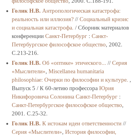
философское общество
, 2000. C.188-191.
Голик Н.В.
Антропологическая катастрофа:
реальность или иллюзия?
//
Социальный кризис
и социальная катастрофа.
/ Сборник материалов
конференции
Санкт-Петербург
:
Санкт-
Петербургское философское общество
, 2002.
C.213-216.
Голик Н.В.
Об «оптике» этического...
//
Серия
«Мыслители»
,
Miscellanea humanitaria
philosоphiae: Очерки по философии и культуре.
,
Выпуск 5 / К 60-летию профессора
Юрия
Никифоровича Солонина
Санкт-Петербург
:
Санкт-Петербургское философское общество
,
2001. C.25-32.
Голик Н.В.
К истокам идеи ответственности
//
Серия «Мыслители»
,
История философии,