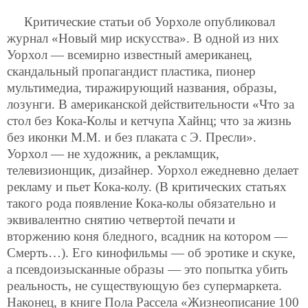
Критические статьи об Уорхоле опубликовал
журнал «Новый мир искусства». В одной из них
Уорхол — всемирно известный американец,
скандальный пропагандист пластика, пионер
мультимедиа, тиражирующий названия, образы,
лозунги. В американской действительности «Что за
стол без Кока-Колы и кетчупа Хайнц; что за жизнь
без иконки М.М. и без плаката с Э. Пресли».
Уорхол — не художник, а рекламщик,
телевизионщик, дизайнер. Уорхол ежедневно делает
рекламу и пьет Кока-колу. (В критических статьях
такого рода появление Кока-колы обязательно и
эквивалентно снятию четвертой печати и
вторжению коня бледного, всадник на котором —
Смерть…). Его кинофильмы — об эротике и скуке,
а псевдоизысканные образы — это попытка убить
реальность, не существующую без супермаркета.
Наконец, в книге Пола Рассела «Жизнеописание 100