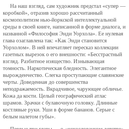
На наш взгляд, сам художник предстал «супер —
коробкой», отразив хорошо рассчитанный
космополитизм нью-йоркской интеллектуальной
среды в своей книге, написанной в форме диалога, и
названной «Философия Энди Уорхола». Ее нулевая
глава озаглавлена так: «Как Энди становится
Уорхолом». В ней впечатляет пересказ коллекции
газетных вырезок о его внешности: «Бесстрастный
взгляд. Разбитное изящество. Изнывающая
томность. Наркотическая бледность. Элегантное
вырожденчество. Слегка проступающие славянские
черты. Доведенная до совершенства
неподражаемость. Вкрадчивое, чарующее обличье.
Кожа да кости. Целый географический атлас
шрамов. Зрачки с булавочную головку. Длинные
костлявые руки. Уши в форме бананов. Серые с
белым налетом губы».
Первые три главы — о «чехословацком детстве»,