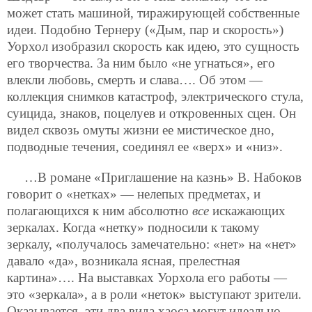
может стать машиной, тиражирующей собственные
идеи. Подобно Тернеру («Дым, пар и скорость»)
Уорхол изобразил скорость как идею, это сущность
его творчества. За ним было «не угнаться», его
влекли любовь, смерть и слава…. Об этом —
коллекция снимков катастроф, электрического стула,
суицида, знаков, поцелуев и откровенных сцен. Он
видел сквозь омуты жизни ее мистическое дно,
подводные течения, соединял ее «верх» и «низ».
…В романе «Приглашение на казнь» В. Набоков
говорит о «нетках» — нелепых предметах, и
полагающихся к ним абсолютно
все
искажающих
зеркалах. Когда «нетку» подносили к такому
зеркалу, «получалось замечательно: «нет» на «нет»
давало «да», возникала ясная, прелестная
картина»…. На выставках Уорхола его работы —
это «зеркала», а в роли «неток» выступают зрители.
Оказывается, эти два вида хаоса могут идеально