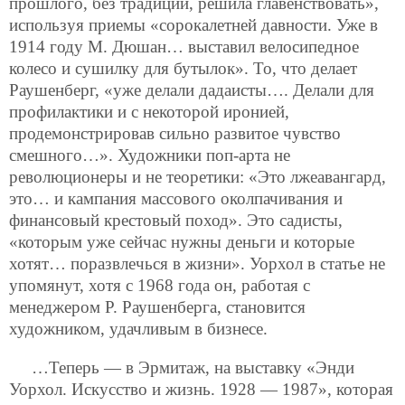
прошлого, без традиций, решила главенствовать»,
используя приемы «сорокалетней давности. Уже в
1914 году М. Дюшан… выставил велосипедное
колесо и сушилку для бутылок». То, что делает
Раушенберг, «уже делали дадаисты…. Делали для
профилактики и с некоторой иронией,
продемонстрировав сильно развитое чувство
смешного…». Художники поп-арта не
революционеры и не теоретики: «Это лжеавангард,
это… и кампания массового околпачивания и
финансовый крестовый поход». Это садисты,
«которым уже сейчас нужны деньги и которые
хотят… поразвлечься в жизни». Уорхол в статье не
упомянут, хотя с 1968 года он, работая с
менеджером Р. Раушенберга, становится
художником, удачливым в бизнесе.
…Теперь — в Эрмитаж, на выставку «Энди
Уорхол. Искусство и жизнь. 1928 — 1987», которая