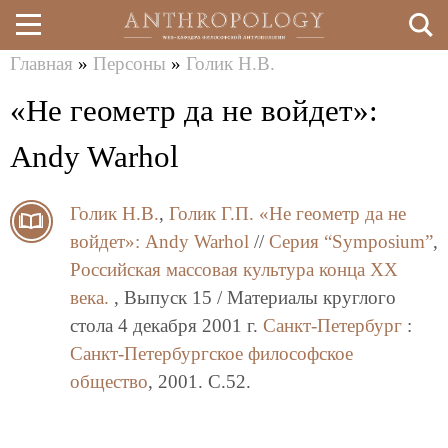
Главная
»
Персоны
»
Голик Н.В.
Перейти
Вы
«Не геометр да не войдет»:
к
здесь
основному
Andy Warhol
содержанию
Голик Н.В.
,
Голик Г.П.
«Не геометр да не
войдет»: Andy Warhol
//
Серия “Symposium”
,
Российская массовая культура конца XX
века.
, Выпуск 15 / Материалы круглого
стола 4 декабря 2001 г.
Санкт-Петербург
:
Санкт-Петербургское философское
общество
, 2001. C.52.