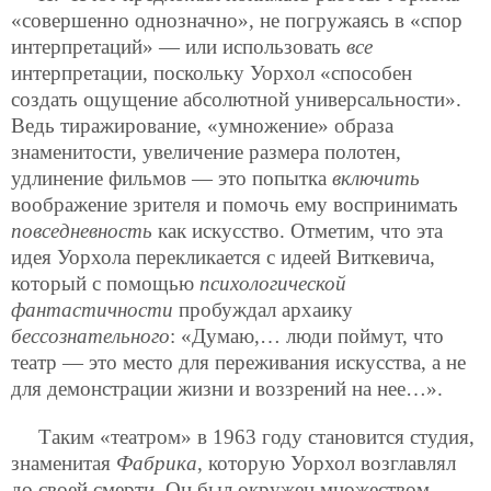
«совершенно однозначно», не погружаясь в «спор
интерпретаций» — или использовать
все
интерпретации, поскольку Уорхол «способен
создать ощущение абсолютной универсальности».
Ведь тиражирование, «умножение» образа
знаменитости, увеличение размера полотен,
удлинение фильмов — это попытка
включить
воображение зрителя и помочь ему воспринимать
повседневность
как искусство. Отметим, что эта
идея Уорхола перекликается с идеей Виткевича,
который с помощью
психологической
фантастичности
пробуждал архаику
бессознательного
: «Думаю,… люди поймут, что
театр — это место для переживания искусства, а не
для демонстрации жизни и воззрений на нее…».
Таким «театром» в 1963 году становится студия,
знаменитая
Фабрика
, которую Уорхол возглавлял
до своей смерти. Он был окружен множеством