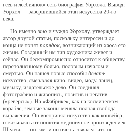
геев и лесбиянок» есть биография Уорхола. Вывод:
Уорхол — завершившийся этап искусства 20-го
века.
Но именно
это
и чуждо Уорхолу, утверждает
автор другой статьи, поскольку интересен и до
конца не понят
порядок
, возникающий из хаоса его
жизни. Созданный им тип художника живет и
сейчас. Он бескомпромиссно относится к обществу,
переполненному болью, половым началом и
смертью. Он нашел новые способы
делать
искусство,
смешивая
кино, видео, моду, танец,
музыку, издательское дело. Он соединял
фотографию и живопись, позитив и негатив
(«реверсы»). На «Фабрике», как на космическом
корабле, земные законы меняла полная свобода
выражения. Он воспринял искусство как конвейер,
отказываясь от понятия «единичное произведение».
Шедевр — он сам, и он очень сожалел, что не