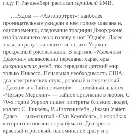
году Р. Раушенберг расписал
серийный
БМВ.
…Рядом — «Автопортрет»: наиболее
проницательные увидели в нем голову шамана и,
одновременно, следование традиции Джорджоне,
изобразившего
свою
голову у ног Юдифи. Далее —
залы, и сразу становится ясно, что Уорхол —
прекрасный рисовальщик. В картине «Мальчики —
Девочки» великолепно переданы характеры
американских
детей, так передавал детский мир
только Пикассо. Печальная необходимость США:
два электрических стула, розовый и пурпурный.
«Джеки» и «Лайза с мамой» — семейный альбом.
«Четыре Мерилин» — тайное признание в любви. С
70-х годов Уорхол пишет портреты близких людей,
коллег: С. Риккель, Р. Лихтенштейн, Джами Уайет.
Далее — знаменитый «Суп Кемпбелл», о коробках
которого исписаны горы бумаги. Два креста —
красный и розовый, напоминание сразу и о