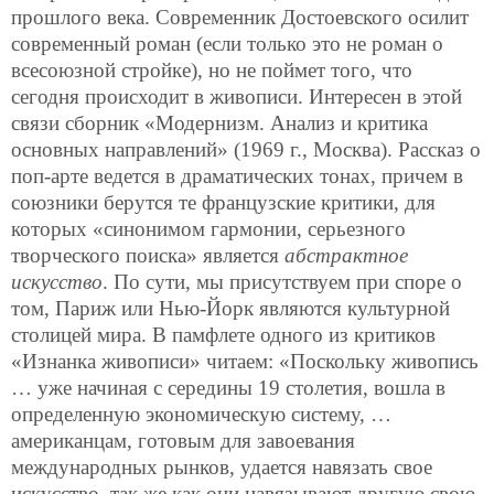
прошлого века. Современник Достоевского осилит
современный роман (если только это не роман о
всесоюзной стройке), но не поймет того, что
сегодня происходит в живописи. Интересен в этой
связи сборник «Модернизм. Анализ и критика
основных направлений» (1969 г., Москва). Рассказ о
поп-арте ведется в драматических тонах, причем в
союзники берутся те французские критики, для
которых «синонимом гармонии, серьезного
творческого поиска» является
абстрактное
искусство
. По сути, мы присутствуем при споре о
том, Париж или Нью-Йорк являются культурной
столицей мира. В памфлете одного из критиков
«Изнанка живописи» читаем: «Поскольку живопись
… уже начиная с середины 19 столетия, вошла в
определенную экономическую систему, …
американцам, готовым для завоевания
международных рынков, удается навязать свое
искусство, так же как они навязывают другую свою