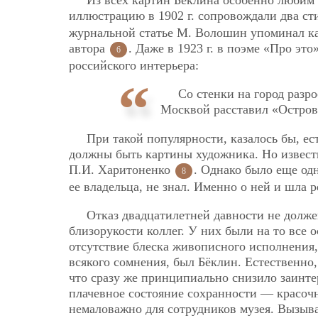
Из всех картин Бёклина особенно любим
иллюстрацию в 1902 г. сопровождали два с
журнальной статье М. Волошин упоминал кар
автора
. Даже в 1923 г. в поэме «Про эт
6
российского интерьера:
Со стенки на город разр
Москвой расставил «Остро
При такой популярности, казалось бы, е
должны быть картины художника. Но извест
П.И. Харитоненко
. Однако было еще од
8
ее владельца, не знал. Именно о ней и шла 
Отказ двадцатилетней давности не должен
близорукости коллег. У них были на то все
отсутствие блеска живописного исполнения, 
всякого сомнения, был Бёклин. Естественно,
что сразу же принципиально снизило заинте
плачевное состояние сохранности — красочн
немаловажно для сотрудников музея. Вызывал