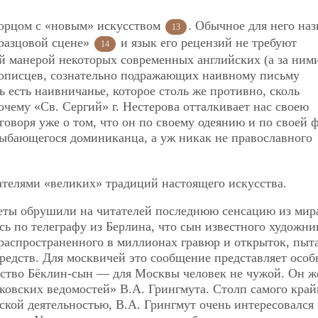
борцом с «новым» искусством
. Обычное для него на
13
бразцовой сцене»
и язык его рецензий не требуют
14
ой манерой некоторых современных английских (а за ним
вописцев, сознательно подражающих наивному письму
 есть наивничанье, которое столь же противно, сколь
очему «Св. Сергий» г. Нестерова отталкивает нас своею
оворя уже о том, что он по своему одеянию и по своей 
лыбающегося доминиканца, а уж никак не православного
телями «великих» традиций настоящего искусства.
азеты обрушили на читателей последнюю сенсацию из мир
сь по телеграфу из Берлина, что сын известного художни
 распространенного в миллионах гравюр и открыток, пыт
средств. Для москвичей это сообщение представляет осо
йство Бёклин-сын — для Москвы человек не чужой. Он ж
ковских ведомостей» В.А. Грингмута. Столп самого край
ской деятельностью, В.А. Грингмут очень интересовался