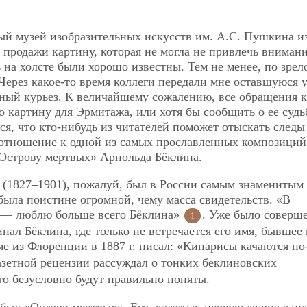
ный музей изобразительных искусств им. А.С. Пушкина и
продажи картину, которая не могла не привлечь внимани
 на холсте были хорошо известны. Тем не менее, по зрел
Через какое-то время коллеги передали мне оставшуюся 
ный курьез. К величайшему сожалению, все обращения к
о картину для Эрмитажа, или хотя бы сообщить о ее судь
ься, что кто-нибудь из читателей поможет отыскать следы
отношение к одной из самых прославленных композиций
«Острову мертвых» Арнольда Бёклина.
(1827–1901), пожалуй, был в России самым знаменитым
ыла поистине огромной, чему масса свидетельств. «В
 — люблю больше всего Бёклина»
. Уже было соверш
1
нал Бёклина, где только не встречается его имя, бывшее
ьме из Флоренции в 1887 г. писал: «Кипарисы качаются по
газетной рецензии рассуждал о тонких беклиновских
что безусловно будут правильно поняты.