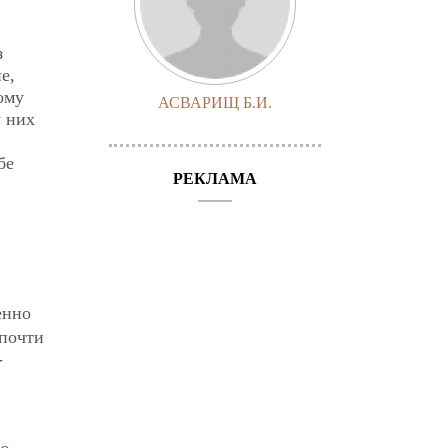
з
е,
ому
АСВАРИЩ Б.И.
у них
бе
РЕКЛАМА
енно
 почти
-