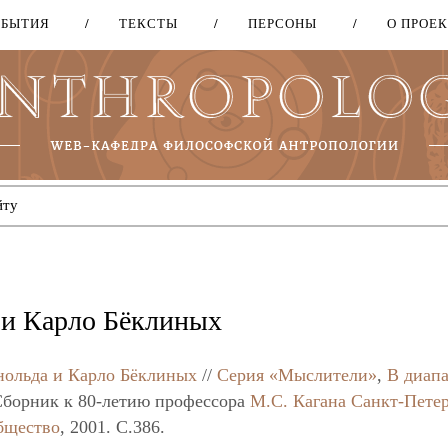
ОБЫТИЯ
ТЕКСТЫ
ПЕРСОНЫ
О ПРОЕ
Перейти
к
основному
содержанию
 и Карло Бёклиных
нольда и Карло Бёклиных
//
Серия «Мыслители»
,
В диап
Сборник к 80-летию профессора
М.С. Кагана
Санкт-Петер
бщество
, 2001. C.386.