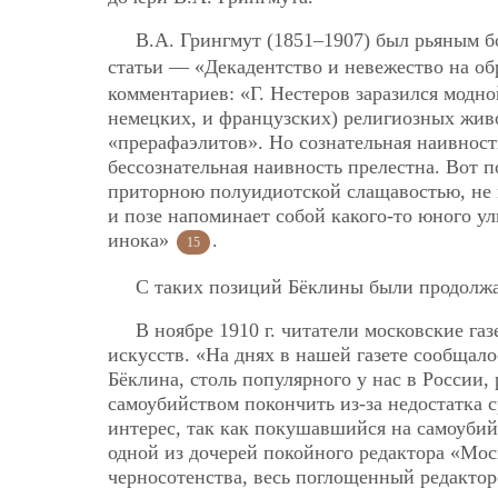
В.А. Грингмут (1851–1907) был рьяным 
статьи — «Декадентство и невежество на о
комментариев: «Г. Нестеров заразился модн
немецких, и французских) религиозных жи
«прерафаэлитов». Но сознательная наивность
бессознательная наивность прелестна. Вот п
приторною полуидиотской слащавостью, не г
и позе напоминает собой какого-то юного у
инока»
.
15
С таких позиций Бёклины были продолжа
В ноябре 1910 г. читатели московские г
искусств. «На днях в нашей газете сообщало
Бёклина, столь популярного у нас в России,
самоубийством покончить из-за недостатка 
интерес, так как покушавшийся на самоуби
одной из дочерей покойного редактора «Мос
черносотенства, весь поглощенный редактор