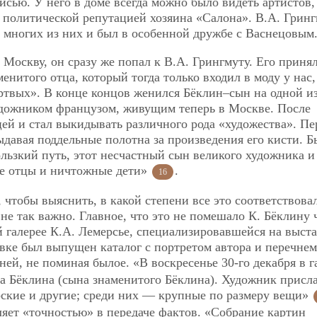
сью. У него в доме всегда можно было видеть артистов,
 политической репутацией хозяина «Салона». В.А. Грин
 многих из них и был в особенной дружбе с Васнецовым
 Москву, он сразу же попал к В.А. Грингмуту. Его приня
енитого отца, который тогда только входил в моду у нас,
твых». В конце концов женился Бёклин–сын на одной и
удожником французом, живущим теперь в Москве. После
й и стал выкидывать различного рода «художества». Пе
выдавая поддельные полотна за произведения его кисти. 
ользкий путь, этот несчастный сын великого художника 
ие отцы и ничтожные дети»
.
16
чтобы выяснить, в какой степени все это соответствова
 не так важно. Главное, что это не помешало К. Бёклину 
й галерее К.А. Лемерсье, специализировавшейся на выст
вке был выпущен каталог с портретом автора и перечнем
 ней, не поминая былое. «В воскресенье 30-го декабря в г
а Бёклина (сына знаменитого Бёклина). Художник присла
рские и другие; среди них — крупные по размеру вещи»
яет «точностью» в передаче фактов. «Собрание картин