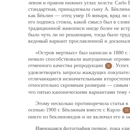
левом и правом нижних углах холста: Carlo Bö
стандартная, принадлежала сыну А. Бёклина 
как Бёклин — отец умер 16 января, вряд ли
его подпись стояла, какой смысл был в слове
традиционной живописи нигде более не встр
было чуть ли не решающим, тогда было труд
ведомый вариант прославленной и доскональ
«Остров мертвых» был написан в 1880 г. 
немало способствовали выпущенные огромным
отменного качества репродукции
. Успех
9
удовлетворить запросы жаждущих покупател
отличающиеся незначительными второстепен
относительно скромным размерам — самым 
что пятью каноническими вариантами тему 
Этому несколько противоречила статья в
осенью 1900 г. Бёклиным вместе с Карло
11
никто из беклиноведов и не включал его в o
Имеющаяся фотография первое, пока един