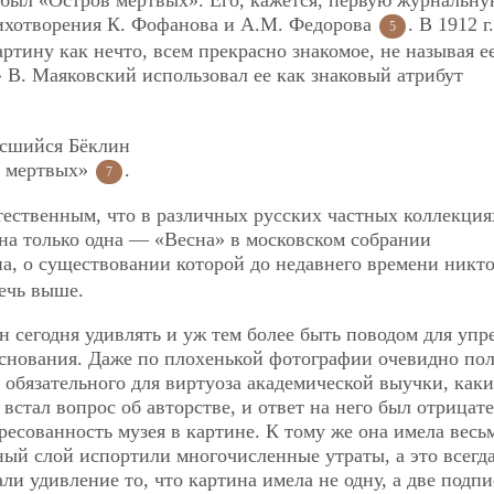
 был «Остров мертвых». Его, кажется, первую журнальн
тихотворения К. Фофанова и А.М. Федорова
. В 1912 г.
5
тину как нечто, всем прекрасно знакомое, не называя е
о» В. Маяковский использовал ее как знаковый атрибут
осшийся Бёклин
в мертвых»
.
7
стественным, что в различных русских частных коллекция
на только одна — «Весна» в московском собрании
на, о существовании которой до недавнего времени никто
речь выше.
 сегодня удивлять и уж тем более быть поводом для упр
 основания. Даже по плохенькой фотографии очевидно по
обязательного для виртуоза академической выучки, каки
 встал вопрос об авторстве, и ответ на него был отрицат
ресованность музея в картине. К тому же она имела весь
ый слой испортили многочисленные утраты, а это всегд
и удивление то, что картина имела не одну, а две подпи