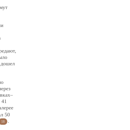
гмут
.
ли
з
редают,
Было
и дошел
ло
через
авках–
 41
алерее
л 50
.
18