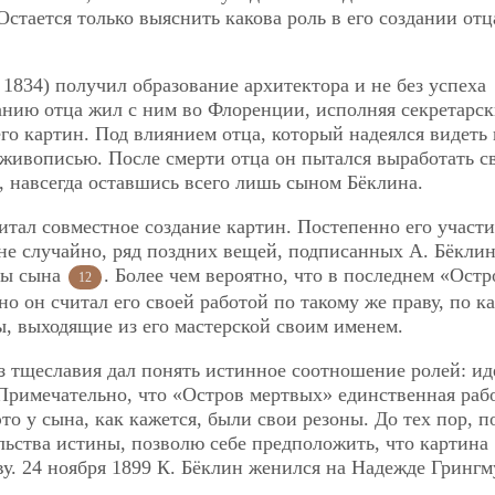
стается только выяснить какова роль в его создании отц
1834) получил образование архитектора и не без успеха
ланию отца жил с ним во Флоренции, исполняя секретарс
го картин. Под влиянием отца, который надеялся видеть 
живописью. После смерти отца он пытался выработать с
, навсегда оставшись всего лишь сыном Бёклина.
тал совместное создание картин. Постепенно его участи
не случайно, ряд поздних вещей, подписанных А. Бёкли
ины сына
. Более чем вероятно, что в последнем «Остр
12
о он считал его своей работой по такому же праву, по к
, выходящие из его мастерской своим именем.
з тщеславия дал понять истинное соотношение ролей: ид
Примечательно, что «Остров мертвых» единственная раб
о у сына, как кажется, были свои резоны. До тех пор, п
ьства истины, позволю себе предположить, что картина
ву. 24 ноября 1899 К. Бёклин женился на Надежде Гринг