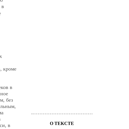
ую
 в
е
х
, кроме
еков в
лное
м, без
ельным,
ма
а
О ТЕКСТЕ
си, в