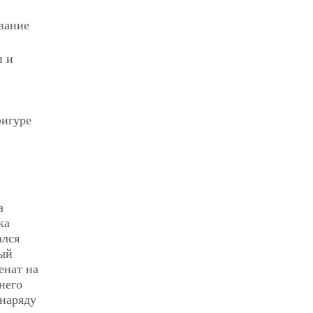
звание
и и
фигуре
а
ка
ался
бый
енат на
него
 наряду