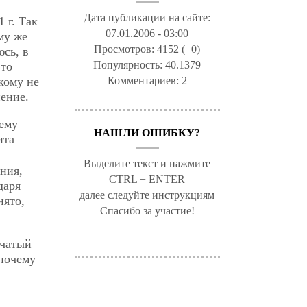
Дата публикации на сайте:
 г. Так
07.01.2006 - 03:00
му же
Просмотров:
4152 (+0)
юсь, в
Популярность:
40.1379
это
кому не
Комментариев:
2
ение.
чему
НАШЛИ ОШИБКУ?
ита
Выделите текст и нажмите
ния,
CTRL + ENTER
даря
далее следуйте инструкциям
нято,
Спасибо за участие!
ачатый
 почему