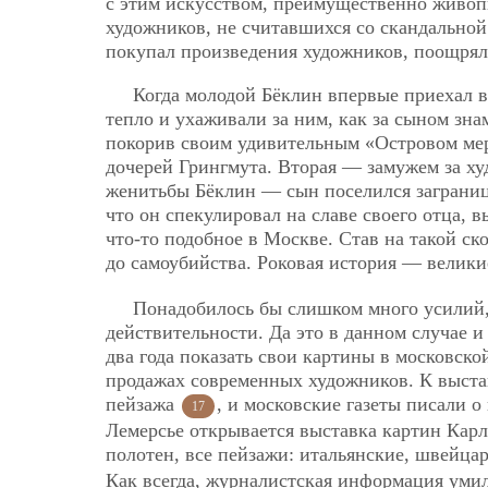
с этим искусством, преимущественно живопи
художников, не считавшихся со скандальной
покупал произведения художников, поощрял
Когда молодой Бёклин впервые приехал в
тепло и ухаживали за ним, как за сыном знам
покорив своим удивительным «Островом мер
дочерей Грингмута. Вторая — замужем за х
женитьбы Бёклин — сын поселился загранице
что он спекулировал на славе своего отца, 
что-то подобное в Москве. Став на такой ск
до самоубийства. Роковая история — велик
Понадобилось бы слишком много усилий, 
действительности. Да это в данном случае и
два года показать свои картины в московско
продажах современных художников. К выста
пейзажа
, и московские газеты писали о
17
Лемерсье открывается выставка картин Карл
полотен, все пейзажи: итальянские, швейца
Как всегда, журналистская информация умил