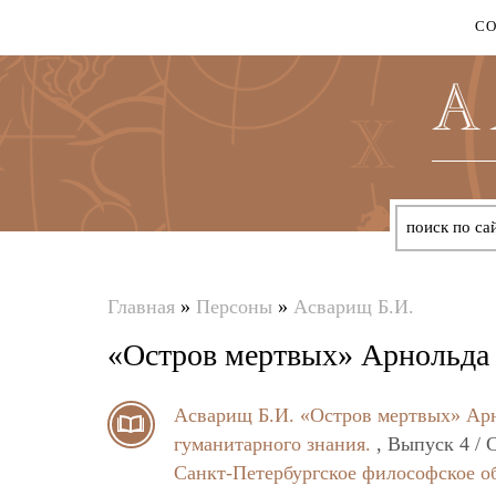
С
Главная
»
Персоны
»
Асварищ Б.И.
Вы
«Остров мертвых» Арнольда
здесь
Асварищ Б.И.
«Остров мертвых» Ар
гуманитарного знания.
, Выпуск 4 / 
Санкт-Петербургское философское о