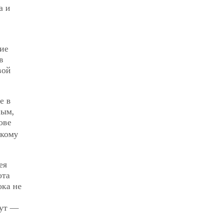
а и
кие
в
вой
е в
ным,
ове
акому
ея
ота
ока не
мут —