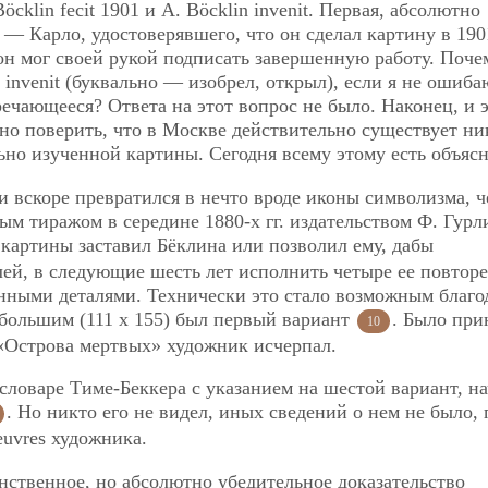
cklin fecit 1901 и A. Böcklin invenit. Первая, абсолютно
— Карло, удостоверявшего, что он сделал картину в 1901
 он мог своей рукой подписать завершенную работу. Поче
 invenit (буквально — изобрел, открыл), если я не ошиба
ечающееся? Ответа на этот вопрос не было. Наконец, и 
но поверить, что в Москве действительно существует ни
но изученной картины. Сегодня всему этому есть объясн
и вскоре превратился в нечто вроде иконы символизма, 
 тиражом в середине 1880-х гг. издательством Ф. Гурл
 картины заставил Бёклина или позволил ему, дабы
ей, в следующие шесть лет исполнить четыре ее повторе
ными деталями. Технически это стало возможным благо
большим (111 х 155) был первый вариант
. Было при
10
«Острова мертвых» художник исчерпал.
 словаре Тиме-Беккера с указанием на шестой вариант, н
. Но никто его не видел, иных сведений о нем не было,
euvres художника.
ственное, но абсолютно убедительное доказательство