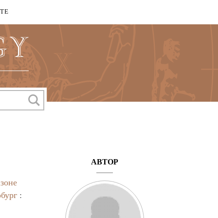
КТЕ
АВТОР
азоне
бург
: