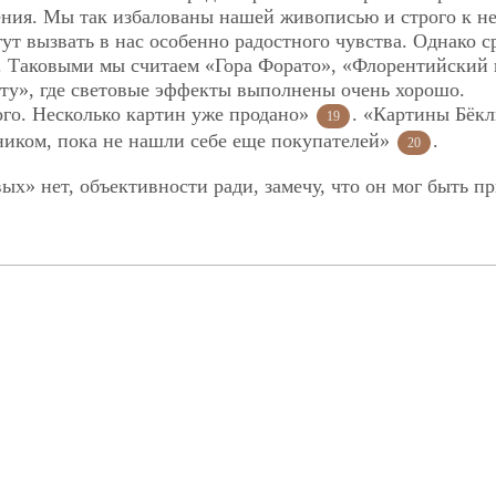
ения. Мы так избалованы нашей живописью и строго к н
ут вызвать в нас особенно радостного чувства. Однако с
. Таковыми мы считаем «Гора Форато», «Флорентийский 
ету», где световые эффекты выполнены очень хорошо.
ого. Несколько картин уже продано»
. «Картины Бёк
19
ником, пока не нашли себе еще покупателей»
.
20
ых» нет, объективности ради, замечу, что он мог быть п