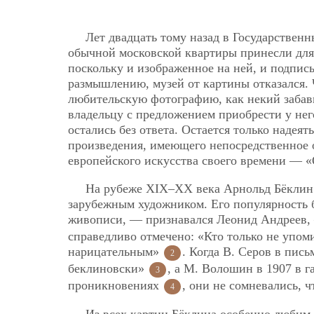
Лет двадцать тому назад в Государствен
обычной московской квартиры принесли для 
поскольку и изображенное на ней, и подпись
размышлению, музей от картины отказался. 
любительскую фотографию, как некий забав
владельцу с предложением приобрести у нег
остались без ответа. Остается только надеят
произведения, имеющего непосредственное 
европейского искусства своего времени — 
На рубеже XIX–XX века Арнольд Бёклин 
зарубежным художником. Его популярность б
живописи, — признавался Леонид Андреев,
справедливо отмечено: «Кто только не упоми
нарицательным»
. Когда В. Серов в пис
2
беклиновски»
, а М. Волошин в 1907 в 
3
проникновениях
, они не сомневались, 
4