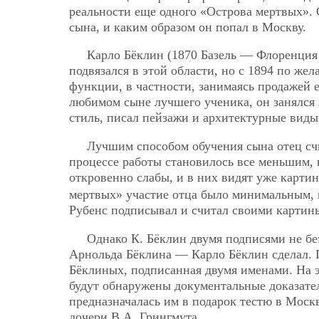
реальности еще одного «Острова мертвых». О
сына, и каким образом он попал в Москву.
Карло Бёклин (1870 Базель — Флоренция 
подвязался в этой области, но с 1894 по же
функции, в частности, занимаясь продажей е
любимом сыне лучшего ученика, он занялся 
стиль, писал пейзажи и архитектурные виды
Лучшим способом обучения сына отец счи
процессе работы становилось все меньшим, 
откровенно слабы, и в них видят уже карт
мертвых» участие отца было минимальным, н
Рубенс подписывал и считал своими картины
Однако К. Бёклин двумя подписями не бе
Арнольда Бёклина — Карло Бёклин сделал. 
Бёклиных, подписанная двумя именами. На эт
будут обнаружены документальные доказател
предназначалась им в подарок тестю в Моск
дочери В.А. Грингмута.