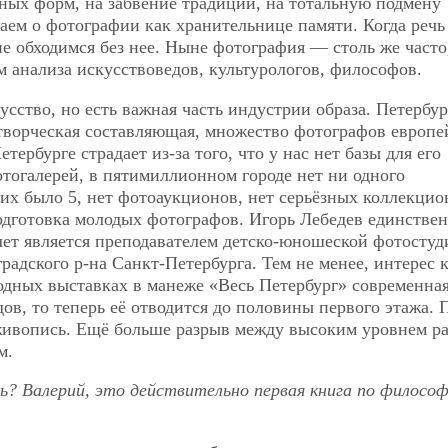
ных форм, на забвение традиций, на тотальную подмену
аем о фотографии как хранительнице памяти. Когда речь
не обходимся без нее. Ныне фотография — столь же часто
м анализа искусствоведов, культурологов, философов.
сство, но есть важная часть индустрии образа. Петербур
творческая составляющая, множество фотографов европе
тербурге страдает из-за того, что у нас нет базы для его
тогалерей, в пятимиллионном городе нет ни одного
 их было 5, нет фотоаукционов, нет серьёзных коллекцио
одготовка молодых фотографов. Игорь Лебедев единстве
лет является преподавателем детско-юношеской фотостуд
радского р-на Санкт-Петербурга. Тем не менее, интерес 
годных выставках в манеже «Весь Петербург» современна
ов, то теперь её отводится до половины первого этажа. 
 живопись. Ещё больше разрыв между высоким уровнем р
м.
? Валерий, это действительно первая книга по филосо