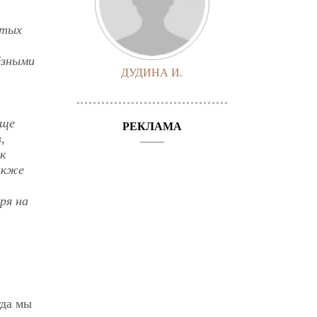
стых
ёзными
ДУДИНА И.
ище
РЕКЛАМА
,
к
также
ря на
гда мы