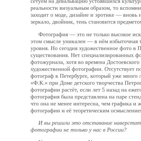
сетуем на девальвацию устоявшихся культур
реальности визуальным образом, то вспомин
заходит о моде, дизайне и эротике — вновь 
зеркало, двойник, тень становится предмето
Фотография — это не только высокое иску
этом смысле уникален — в нём избыточная 
уровня. Но сегодня художественное фото в Пе
существования. Нет специализированных фо
фотожурнала, хотя во времена Достоевского
художественной фотографии. Отсутствует п
фотограф в Петербурге, который уже много 
«Ф.К.» при Доме детского творчества Петрог
фотографии растёт, если лет 5 назад на еже
фотография была представлена на паре стенд
что она не менее интересна, чем графика и
фотографии и её теоретическим осмысление
И вы решили это отставание наверстать
фотографии не только у нас в России?