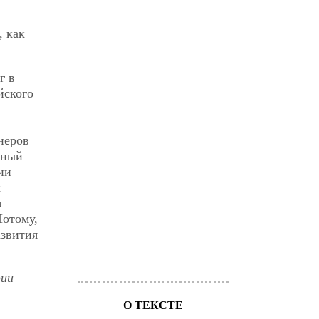
, как
г в
йского
неров
нный
ии
к
я
Потому,
азвития
фии
О ТЕКСТЕ