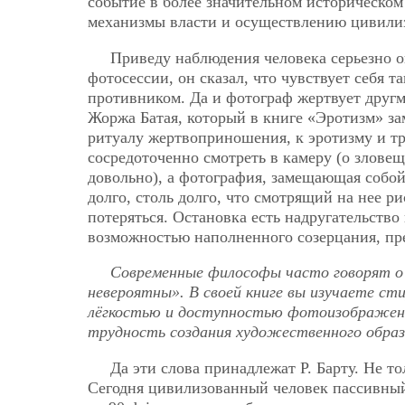
событие в более значительном историческом
механизмы власти и осуществлению цивили
Приведу наблюдения человека серьезно 
фотосессии, он сказал, что чувствует себя 
противником. Да и фотограф жертвует друг
Жоржа Батая, который в книге «Эротизм» з
ритуалу жертвоприношения, к эротизму и тр
сосредоточенно смотреть в камеру (о злове
довольно), а фотография, замещающая собой 
долго, столь долго, что смотрящий на нее ри
потеряться. Остановка есть надругательство
возможностью наполненного созерцания, пре
Современные философы часто говорят о
невероятны». В своей книге вы изучаете ст
лёгкостью и доступностью фотоизображени
трудность создания художественного обра
Да эти слова принадлежат Р. Барту. Не т
Сегодня цивилизованный человек пассивный