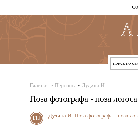
С
Главная
»
Персоны
»
Дудина И.
Вы
Поза фотографа - поза логоса
здесь
Дудина И.
Поза фотографа - поза лог