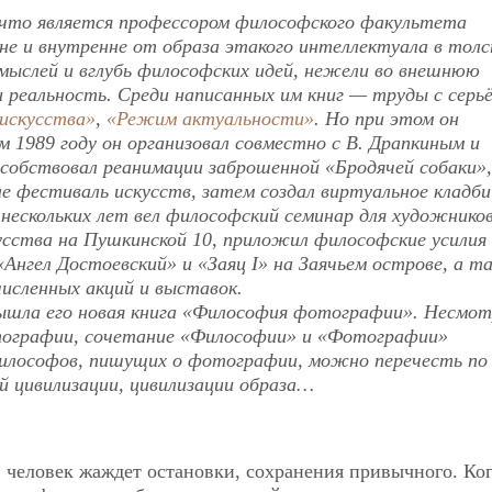
что является профессором философского факультета
не и внутренне от образа этакого интеллектуала в тол
 мыслей и вглубь философских идей, нежели во внешнюю
реальность. Среди написанных им книг — труды с серь
 искусства»
,
«Режим актуальности»
. Но при этом он
м 1989 году он организовал совместно с В. Драпкиным и
особствовал реанимации заброшенной «Бродячей собаки»,
ле фестиваль искусств, затем создал виртуальное кладб
нескольких лет вел философский семинар для художников
усства на Пушкинской 10, приложил философские усилия 
«Ангел Достоевский» и «Заяц I» на Заячьем острове, а 
численных акций и выставок.
ышла его новая книга «Философия фотографии». Несмот
отографии, сочетание «Философии» и «Фотографии»
философов, пишущих о фотографии, можно перечесть по
ой цивилизации, цивилизации образа…
, человек жаждет остановки, сохранения привычного. Ко