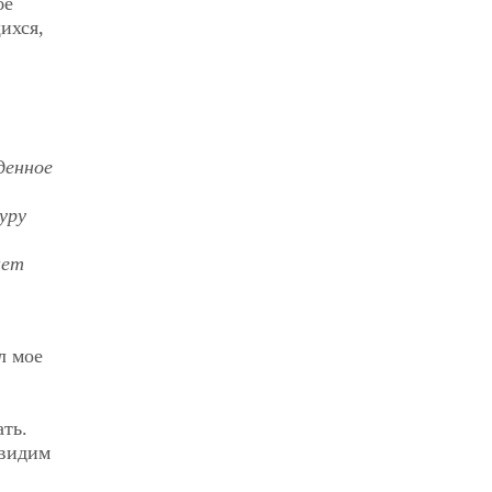
бе
ихся,
денное
уру
ает
л мое
ть.
 видим