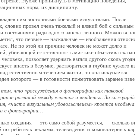
 отрезке, глубже проникнуть в мотивацию поведения,
зационных норм, их дисциплину.
овладевшим восточными боевыми искусствами. После
так, словно провел очень тяжелый и вязкий бой с сильным
ми состояниями ради одного запечатленного. Можно всп
аметил, что первые — наскальные — изображения относи
ате. Не по этой ли причине человек не может долго и
щей, убивающей естественность мистике объектива сказа
человека, позволяет удержать взгляд другого сколь угод
скует впасть в безумие, раствориться в глубине чужого в
 над естественным течением жизни, но она искупается
дел которого — в готовности пожертвовать заранее изв
 том, что «рассуждения о фотографии как таковой
ирание различий между «зреть» и «видеть». За кажущей
я, «чисто визуальным удовольствием» кроется необыча
за в фотографии…
олько создания — это само собой разумеется, — сколько в
 потребитель рекламы, телевидения и компьютерных ка