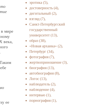
эротика
(5),
что
достоверность
(4),
итие
дигитальный
(2),
взгляд
(7),
Санкт-Петербургский
государственный
 в мире
университет
(13),
нному
образ
(38),
Х века,
«Новая архаика»
(2),
ного
Петербург
(34),
.
фотография
(7),
,
 Таким
жертвоприношение
(3),
себе
биография
(13),
автобиография
(8),
Логос
(13),
наблюдатель
(2),
во
наблюдение
(4),
интервью
(1),
порнография
(1),
ху ее