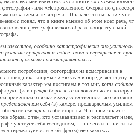
то, насколько мне известно, были книги со схожим назван
 фотографии» или «Непроявленное. Очерки по философ
мым названием я не встречал. Вначале это название мне
менем я понял, что в книге именно об этом идет речь, чт
а онтологии фотографического образа, концептуальной
тографа.
сем известное, особенно катастрофически оно усилилось 
нки рекламы прикрывают собою дома и перекрывают про
 читаются, сколько просматриваются…
ального потребления, фотография из всматривания в
 в проводника «нормы» и «вкуса» и определяет сцену р
ессивный характер мы постигаем в тот миг, когда
собирае
рафируют (как прежде боролась с неловкостью та, которую
том временн
о
м отрезке между естественностью состояния
и
представлением
себя (в) камере, предваряемым усилием
: объектив
смотрит
в обе стороны. Что происходит с
 образа, с тем, кто устанавливает и располагает нами,
раф чувствует себя господином, — ничего или почти ни
дела тиражируемости этой фразы) не сказать…