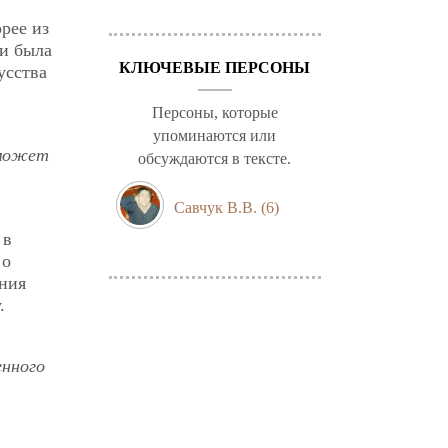
рее из
ии была
КЛЮЧЕВЫЕ ПЕРСОНЫ
усства
Персоны, которые
упоминаются или
 может
обсуждаются в тексте.
Савчук В.В.
(6)
 в
 о
ния
.
енного