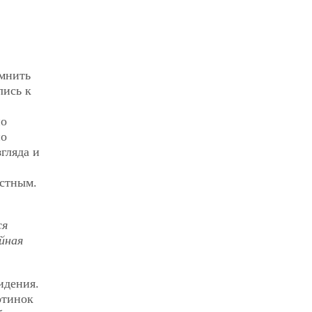
омнить
лись к
но
но
згляда и
естным.
ся
йная
идения.
ртинок