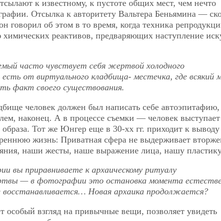
тсылают к известному, к пустоте общих мест, чем нечто
рафии. Отсылка к авторитету Вальтера Беньямина — ско
н говорил об этом в то время, когда техника репродукц
ю химических реактивов, предваряющих наступление иск
мый часто чувствует себя жертвой холодного
 есть от виртуального кладбища- местечка, где всякий
ать факт своего существования.
адбище человек должен был написать себе автоэпитафию,
телем, наконец. А в процессе съемки — человек выступает
я образа. Тот же Юнгер еще в 30-хх гг. приходит к выводу
треннюю жизнь: Приватная сфера не выдерживает вторже
яния, наши жесты, наше выражение лица, нашу пластику
и вы приравниваете к архаическому ритуалу
ртвы — в фотографии это остановка момента естеств
е восстанавливается… Новая архаика продолжается?
т особый взгляд на привычные вещи, позволяет увидеть