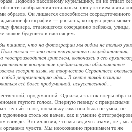
 образа. Подобно пассивному курильщику, он не отдает се
пособности воображения тотальным присутствием двигающ
и образов. Он лишается способности сосредоточенного
лядывание фотографии — роскошь, которую редко может
гляду фланера, отдающегося созерцанию пейзажа, улицы,
е знаков будущего в настоящем.
 Вы пишите, что на фотографии мы видим не только уви
. Поза логоса — это поза «внутреннего сосредоточения,
а «воспроизводится зрителем, включаясь в его архитект
то чувственное восприятие предшествует абстрактным
овеком говорит язык, на творчество Сервантеса оказыв
собой репрезентацию идеи.. В свете такой позиции
иться всё более продуманной, искусственной….
жественной, продуманной. Однажды знаток оперы обрати
еномен глупого голоса. Оперную певицу с прекрасными
л глупый голос, поскольку сама она была не умна, не
и художника столь же важен, как и умение фотографирова
ом взгляде. Это иллюзия, что мы видим глазами, нет, мы
ми органами чувств. Мы неосознанно принимаем те же