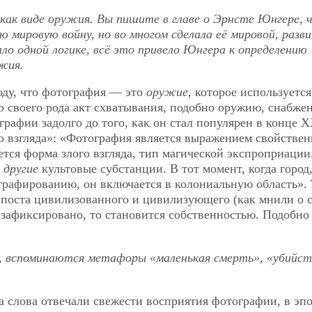
 как виде оружия. Вы пишите в главе о Эрнсте Юнгере, 
 мировую войну, но во многом сделала её мировой, разв
о одной логике, всё это привело Юнгера к определению
жия.
оду, что фотография — это
оружие
, которое используется
о своего рода акт схватывания, подобно оружию, снабже
рафии задолго до того, как он стал популярен в конце Х
о взгляда»: «Фотография является выражением свойствен
ется форма злого взгляда, тип магической экспроприации
ы
другие
культовые субстанции. В тот момент, когда город
графированию, он включается в колониальную область».
анпоста цивилизованного и цивилизующего (как мнили о 
и зафиксировано, то становится собственностью. Подобно
, вспоминаются метафоры «маленькая смерть», «убийст
да слова отвечали свежести восприятия фотографии, в эпо