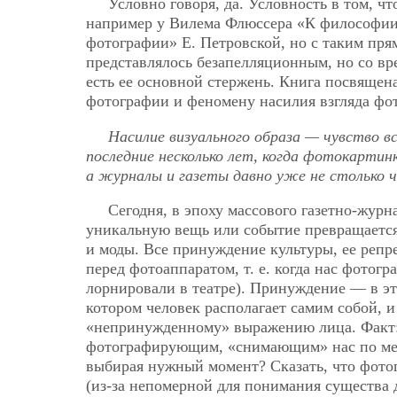
Условно говоря, да. Условность в том, ч
например у Вилема Флюссера «К философии
фотографии» Е. Петровской, но с таким пря
представлялось безапелляционным, но со вре
есть ее основной стержень. Книга посвящен
фотографии и феномену насилия взгляда фо
Насилие визуального образа — чувство в
последние несколько лет, когда фотокарти
а журналы и газеты давно уже не столько
Сегодня, в эпоху массового газетно-журн
уникальную вещь или событие превращается
и моды. Все принуждение культуры, ее репр
перед фотоаппаратом, т. е. когда нас фотог
лорнировали в театре). Принуждение — в э
котором человек располагает самим собой, 
«непринужденному» выражению лица. Факт
фотографирующим, «снимающим» нас по мерке
выбирая нужный момент? Сказать, что фотог
(из-за непомерной для понимания существа 