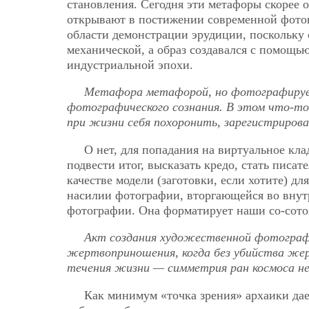
становления. Сегодня эти метафоры скорее о
открывают в постижении современной фотог
области демонстрации эрудиции, поскольку о
механической, а образ создавался с помощь
индустриальной эпохи.
Метафора метафорой, но фотографируе
фотографического сознания.
В этом что-то
при жизни себя похоронить, зарегистриров
О нет, для попадания на виртуальное кл
подвести итог, высказать кредо, стать писа
качестве модели (заготовки, если хотите) дл
насилии фотографии, вторгающейся во вну
фотографии. Она форматирует наши со-сото
Акт создания художественной фотографи
жертвоприношения, когда без убийства же
течения жизни — симметрия ран космоса н
Как минимум «точка зрения» архаики дае