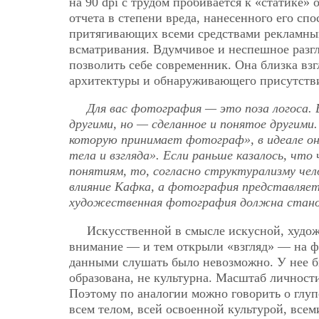
на 90 dpi с трудом пробивается к «статике»
отчета в степени вреда, нанесенного его с
притягивающих всеми средствами рекламным
всматривания. Вдумчивое и неспешное разг
позволить себе современник. Она близка вз
архитектуры и обнаруживающего присутстви
Для вас фотография — это поза логоса.
другими, но — сделанное и понятое другими
которую принимает фотограф», в идеале он
тела и взгляда». Если раньше казалось, ч
понятиям, то, согласно структурализму чел
влияние Кафка, а фотография представляет 
художественная фотография должна станов
Искусственной в смысле искусной, худо
внимание — и тем открыли «взгляд» — на ф
данными слушать было невозможно. У нее бы
образована, не культурна. Масштаб личност
Поэтому по аналогии можно говорить о глуп
всем телом, всей освоенной культурой, все