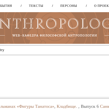
ОБЫТИЯ
ТЕКСТЫ
ПЕРСОНЫ
О ПРОЕ
Перейти
к
основному
содержанию
льманах «Фигуры Танатоса»
,
Кладбище.
, Выпуск 6
Санк