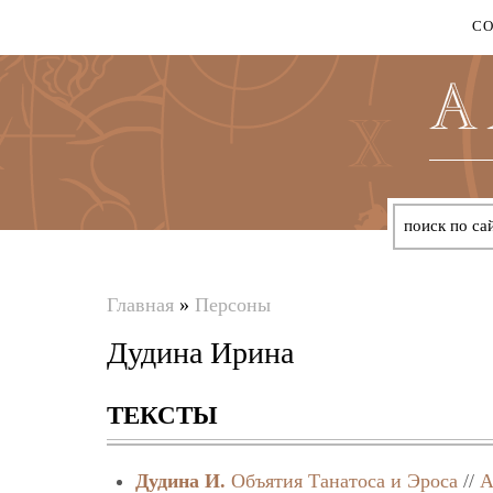
С
Главная
»
Персоны
Вы
Дудина Ирина
здесь
ТЕКСТЫ
Дудина И.
Объятия Танатоса и Эроса
//
А