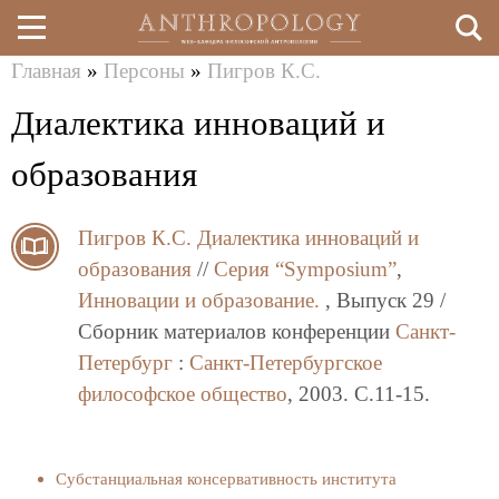
Главная
»
Персоны
»
Пигров К.С.
Перейти
Вы
Диалектика инноваций и
к
здесь
основному
образования
содержанию
Пигров К.С.
Диалектика инноваций и
образования
//
Серия “Symposium”
,
Инновации и образование.
, Выпуск 29 /
Сборник материалов конференции
Санкт-
Петербург
:
Санкт-Петербургское
философское общество
, 2003. C.11-15.
Субстанциальная консервативность института