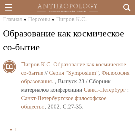
Главная
»
Персоны
»
Пигров К.С.
Перейти
Вы
Образование как космическое
к
здесь
основному
со-бытие
содержанию
Пигров К.С.
Образование как космическое
со-бытие
//
Серия “Symposium”
,
Философия
образования.
, Выпуск 23 / Сборник
материалов конференции
Санкт-Петербург
:
Санкт-Петербургское философское
общество
, 2002. C.27-35.
I