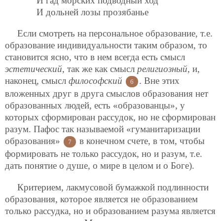
И гад морских подводный ход
И дольней лозы прозябанье
Если смотреть на персональное образование, т.е.
образование индивидуальности таким образом, то
становится ясно, что в нем всегда есть смысл
эстетический
, так же как смысл
религиозный
, и,
наконец, смысл
философский
. Вне этих
6
вложенных друг в друга смыслов образования нет
образованных людей, есть «образованцы», у
которых сформирован рассудок, но не сформирован
разум. Пафос так называемой «гуманитаризации
образования»
в конечном счете, в том, чтобы
7
формировать не только рассудок, но и разум, т.е.
дать понятие о душе, о мире в целом и о Боге).
Критерием, лакмусовой бумажкой подлинности
образования, которое является не образованием
только рассудка, но и образованием разума является