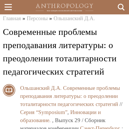
Главная
»
Персоны
»
Ольшанский Д.А.
Перейти
Вы
Современные проблемы
к
здесь
основному
преподавания литературы: о
содержанию
преодолении тоталитарности
педагогических стратегий
Ольшанский Д.А.
Современные проблемы
преподавания литературы: о преодолении
тоталитарности педагогических стратегий
//
Серия “Symposium”
,
Инновации и
образование.
, Выпуск 29 / Сборник
материалов конференции
Санкт-Петербург
: