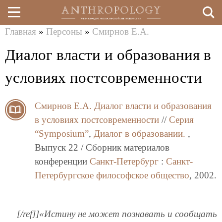
Главная
»
Персоны
»
Смирнов Е.А.
Перейти
Вы
Диалог власти и образования в
к
здесь
основному
условиях постсовременности
содержанию
Смирнов Е.А.
Диалог власти и образования
в условиях постсовременности
//
Серия
“Symposium”
,
Диалог в образовании.
,
Выпуск 22 / Сборник материалов
конференции
Санкт-Петербург
:
Санкт-
Петербургское философское общество
, 2002.
[/ref]]«Истину не может познавать и сообщать