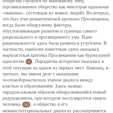
общества строился по машинному типу,
(организованное общество как некоторая идеальная
«машина», состоящая из живых людей). Во-вторых,
это был этап романтической
критики Просвещения
,
когда были обнаружены факторы,
обусловливающие развитие и границы самого
рационального и просвещенного ума. Идея
рациональности здесь была развита и углублена. В
частности, наиболее известным здесь оказалась
марксистская критика Просвещения как буржуазной
идеологии
. Парадигма историзма оказалась в
9
этой ситуации на одном из первых мест. Наконец, в-
третьих, мы имеем дело с нынешним
постмодернистским
этапом диалога между
властью и образованием. Здесь налицо
парадоксальным образом обнаружившийся новый
редукционизм, при котором постулируется смерть
человека
, а общество в его
10
межинституциональных диалогах рассматривается