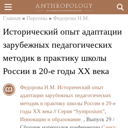
Главная
»
Персоны
»
Федорова Н.М.
Перейти
Вы
Исторический опыт адаптации
к
здесь
основному
зарубежных педагогических
содержанию
методик в практику школы
России в 20-е годы ХХ века
Федорова Н.М.
Исторический опыт
адаптации зарубежных педагогических
методик в практику школы России в 20-е
годы ХХ века
//
Серия “Symposium”
,
Инновации и образование.
, Выпуск 29 /
Сборник материалов конференции
Санкт-