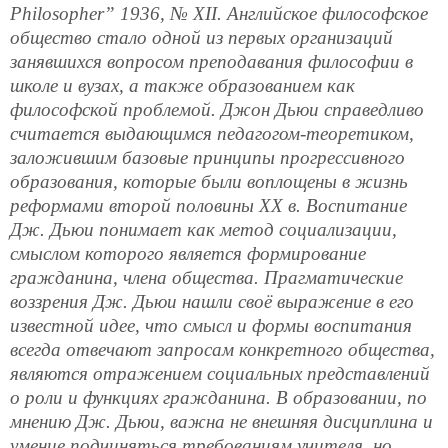
Philosopher
” 1936, № XII. Английское философское
общество стало одной из первых организаций
занявшихся вопросом преподавания философии в
школе и вузах, а также образованием как
философской проблемой. Джон Дьюи справедливо
считается выдающимся педагогом-теоретиком,
заложившим базовые принципы прогрессивного
образования, которые были воплощены в жизнь
реформами второй половины ХХ в. Воспитание
Дж. Дьюи понимает как метод социализации,
смыслом которого является формирование
гражданина, члена общества. Прагматические
воззрения Дж. Дьюи нашли своё выражение в его
известной идее, что смысл и формы воспитания
всегда отвечают запросам конкретного общества,
являются отражением социальных представлений
о роли и функциях гражданина. В образовании, по
мнению Дж. Дьюи, важна не внешняя дисциплина и
умение подчиняться требованиям учителя, но