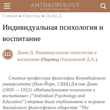
Главная
»
Персоны
»
Дьюи Д.
Перейти
Вы
Индивидуальная психология и
к
здесь
основному
воспитание
содержанию
Дьюи Д.
Индивидуальная психология и
воспитание
(Перевод
Ольшанский Д.А.
).
Статья профессора философии Колумбийского
университета (Нью-Йорк, США) Джона Дьюи
(1859 — 1952) «Индивидуальная психология и
воспитание» (“
Individual Psychology and
Education
”) впервые была опубликована в журнале
Английского философского общества “
The