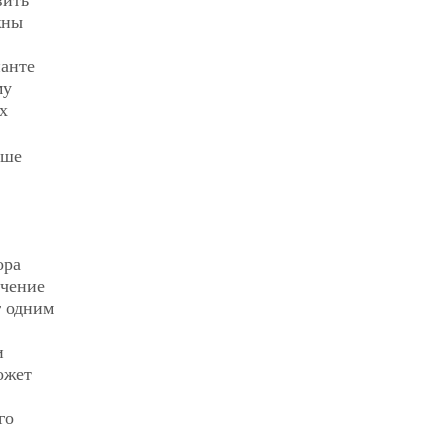
вить
жны
ианте
му
х
ыше
ора
учение
г одним
и
ожет
го