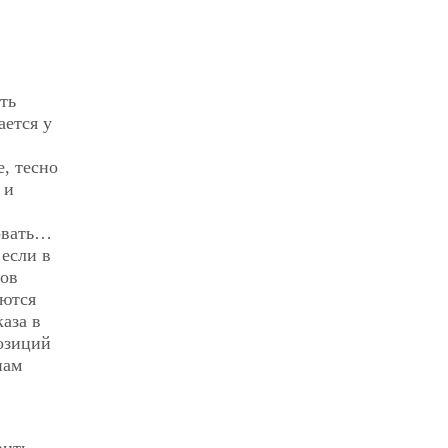
ть
ается у
, тесно
 и
новать…
если в
тов
аются
аза в
позиций
нам