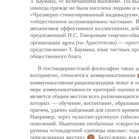
З. Баумана, «с величайшим вызовом». По вы
никогда прежде не была населена людьми и 
«Чрезмерно стимулированный индивидуум», 
«общественное колонизировано частным». В
механизмов эффективных коллективных дей
предложенный Н.С. Говоровым «научно-об
организации agora (по Аристотелю) — прост
представлению З. Баумана, язык частных п
общественного блага.
В постмодернистской философии такие д
восприятие, относятся к коммуникативным
коммуникативная рационализация лежат в ос
мере коммуникативности критерий оценки 
является общим местом всех различающихся
которых — обучение, воспитание, образован
причем, удачно найденная для своего време
Например, через «классно-урочную» (обосн
поколений. Нынешние необычные «скорости 
рутины «стандартной единицы школы»: «оди
определенных местах»
. Безусловно, все
7