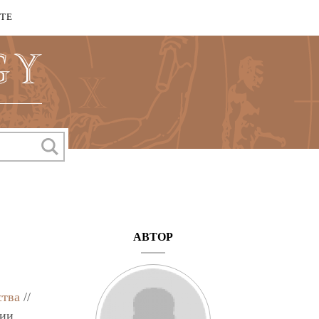
КТЕ
АВТОР
ства
//
ции