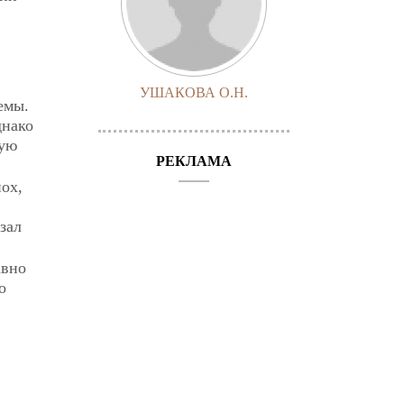
УШАКОВА О.Н.
емы.
днако
тую
РЕКЛАМА
ох,
зал
авно
о