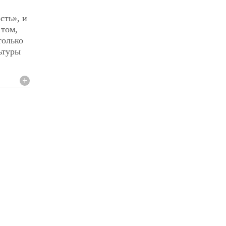
сть», и
 том,
только
ьтуры