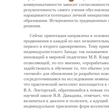
коммуникативности зависит согласованность
результативность самого учения обусловлен
наращивается потенциал личной инициативн
образования. Исчерпанность традиционных в
решения.
Сейчас ориентация направлена в основн
продвижения в каждой из них незначительны
первого и второго одновременно. Тому при
индивидуалистского Запада: так называемое 
инноваций в мировой педагогике М.В. Клар
позволяющей, по его мнению, «прорабатыва
задействовать в обучении то, что обычно ус
«почвой» для обновления (и разработки нов
сосредоточившаяся на исследовании неявны
что практический интеллект воплощается в
В.А. Лекторский, обратившийся к новым эта
научной школе В.В. Давыдова, отмечает, чт
включаться в диалоги и полилоги, а идущий
индивидуальное присвоение форм коллекти