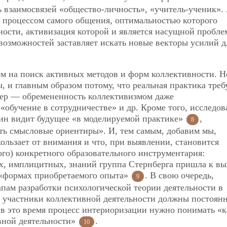
 взаимосвязей «общество-личность», «учитель-ученик».
а процессом самого общения, оптимальностью которого
ости, активизация которой и является насущной пробле
озможностей заставляет искать новые векторы усилий д
ом на поиск активных методов и форм коллективности. Н
, и главным образом потому, что реальная практика треб
мер — обремененность коллективизмом даже
«обучение в сотрудничестве» и др. Кроме того, исследов
ин видит будущее «в моделируемой практике»
,
8
ть смысловые ориентиры». И, тем самым, добавим мы,
кользает от внимания и что, при выявлении, становится
ого) конкретного образовательного инструментария:
х, имплицитных, знаний группа Стернберга пришла к вы
 «формах приобретаемого опыта»
.
В свою очередь,
9
пам разработки психологической теории деятельности в
о участники коллективной деятельности должны постоян
 в это время процесс интериоризации нужно понимать «к
вной деятельности»
.
10