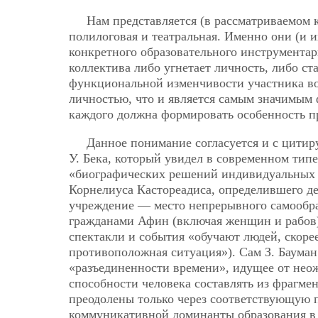
Нам представляется (в рассматриваемом 
полилоговая и театральная. Именно они (и и
конкретного образовательного инструментар
коллектива либо угнетает личность, либо ст
функциональной изменчивости участника во
личностью, что и является самым значимым 
каждого должна формировать особенность п
Данное понимание согласуется и с цити
У. Бека, который увидел в современном тип
«биографических решений индивидуальных п
Корнелиуса Кастореадиса, определившего де
учреждение — место непрерывного самообра
гражданами Афин (включая женщин и рабов)
спектакли и события «обучают людей, скоре
противоположная ситуация»). Сам З. Баума
«разъединенности времени», идущее от нео
способности человека составлять из фрагме
преодолены только через соответствующую п
коммуникативной доминанты образования в