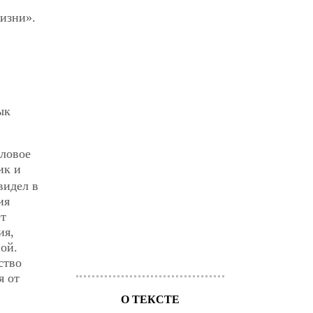
изни».
ык
словое
ик и
видел в
ия
ет
ия,
ой.
ство
я от
О ТЕКСТЕ