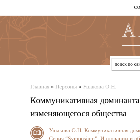
С
Главная
»
Персоны
»
Ушакова О.Н.
Вы
Коммуникативная доминанта 
здесь
изменяющегося общества
Ушакова О.Н.
Коммуникативная доми
Серия “Symposium”
,
Инновации и об