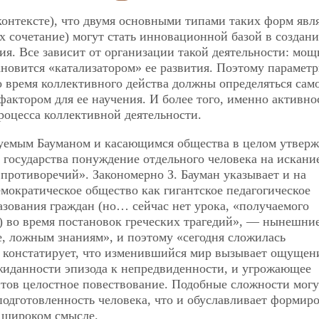
контексте), что двумя основными типами таких форм явл
х сочетание) могут стать инновационной базой в создан
ия. Все зависит от организации такой деятельности: мощ
ановится «катализатором» ее развития. Поэтому парамет
 время коллективного действа должны определяться сам
фактором для ее научения. И более того, именно активно
роцесса коллективной деятельности.
руемым Бауманом и касающимся общества в целом утвер
е государства понуждение отдельного человека на искани
ротиворечий». Закономерно З. Бауман указывает и на
мократическое общество как гигантское педагогическое
зования граждан (но… сейчас нет урока, «получаемого
 во время постановок греческих трагедий», — нынешни
е, ложным знаниям», и поэтому «сегодня сложилась
н констатирует, что изменившийся мир вызывает ощущен
жиданности эпизода к непредвиденности, и угрожающее
нтов целостное повествование. Подобные сложности могу
одготовленность человека, что и обуславливает формир
 широком смысле.