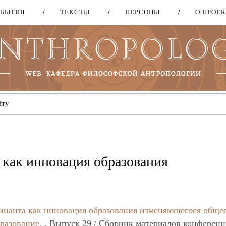
ОБЫТИЯ
ТЕКСТЫ
ПЕРСОНЫ
О ПРОЕ
Перейти
к
основному
содержанию
как инновация образования
нанта как инновация образования изменяющегося обще
разование.
, Выпуск 29 / Сборник материалов конферен