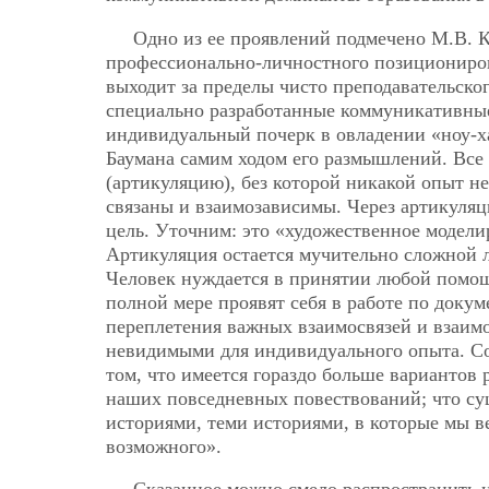
Одно из ее проявлений подмечено М.В. 
профессионально-личностного позициониров
выходит за пределы чисто преподавательског
специально разработанные коммуникативные
индивидуальный почерк в овладении «ноу-ха
Баумана самим ходом его размышлений. Все 
(артикуляцию), без которой никакой опыт не
связаны и взаимозависимы. Через артикуля
цель. Уточним: это «художественное модел
Артикуляция остается мучительно сложной 
Человек нуждается в принятии любой помощ
полной мере проявят себя в работе по док
переплетения важных взаимосвязей и взаимо
невидимыми для индивидуального опыта. Соци
том, что имеется гораздо больше вариантов 
наших повседневных повествований; что су
историями, теми историями, в которые мы в
возможного».