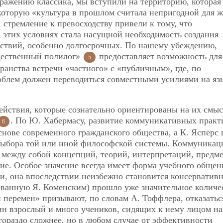
ражению классика, мы вступили на территорию, которая
которую «культура в прошлом считала непригодной для ж
стремление к превосходству привели к тому, что
 этих условиях стала насущной необходимость создания
ствий, особенно долгосрочных. По нашему убеждению,
щественный полилог»
предоставляет возможность для
5
ранства встречи «частного» с «публичным», где, по
роблем должен переводиться совместными усилиями на яз
ействия, которые сознательно ориентированы на их смы
. По Ю. Хабермасу, развитие коммуникативных практ
6
нове современного гражданского общества, а К. Ясперс 
выбора той или иной философской системы. Коммуникац
 между собой концепций, теорий, интерпретаций, предм
ие. Особое значение всегда имеет форма учебного общен
ни, она впоследствии неизбежно становится консервативн
ованную Я. Коменским) прошло уже значительное количе
перемен» призывают, по словам А. Тоффлера, отказатьс
н взрослый и много учеников, сидящих к нему лицом на
 гораздо сложнее, но в любом случае от эффективности