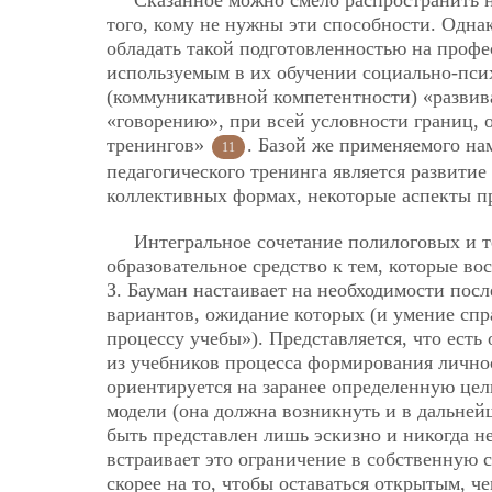
Сказанное можно смело распространить н
того, кому не нужны эти способности. Одна
обладать такой подготовленностью на профе
используемым в их обучении социально-псих
(коммуникативной компетентности) «развив
«говорению», при всей условности границ, 
тренингов»
. Базой же применяемого на
11
педагогического тренинга является развитие
коллективных формах, некоторые аспекты п
Интегральное сочетание полилоговых и т
образовательное средство к тем, которые во
З. Бауман настаивает на необходимости пос
вариантов, ожидание которых (и умение спр
процессу учебы»). Представляется, что есть
из учебников процесса формирования личнос
ориентируется на заранее определенную цел
модели (она должна возникнуть и в дальней
быть представлен лишь эскизно и никогда н
встраивает это ограничение в собственную с
скорее на то, чтобы оставаться открытым, ч