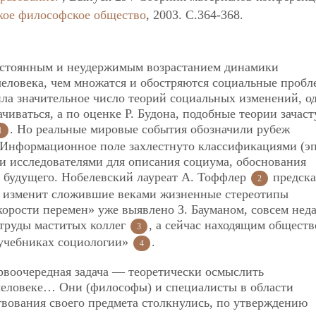
кое философское общество
, 2003. C.364-368.
остоянным и неудержимым возрастанием динамики
человека, чем множатся и обостряются социальные пробл
ла значительное число теорий социальных изменений, о
ачиваться, а по оценке Р. Будона, подобные теории зачас
. Но реальные мировые события обозначили рубеж
1
 Информационное поле захлестнуто классификациями (эп
ыми исследователями для описания социума, обоснования
 будущего. Нобелевский лауреат А. Тоффлер
предска
2
ю, изменит сложившие веками жизненные стереотипы
орости перемен» уже выявлено З. Бауманом, совсем нед
труды маститых коллег
, а сейчас находящим обществ
3
учебниках социологии»
.
4
рвоочередная задача — теоретически осмыслить
человеке… Они (философы) и специалисты в области
вования своего предмета столкнулись, по утверждению