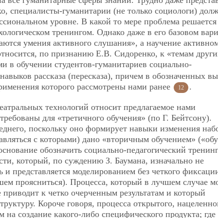
а все гуманитарные сферы знаний. Трудно даже предста
ко, специалисты-гуманитарии (не только социологи) дол
ссиональном уровне. В какой то мере проблема решается
ологическом тренингом. Однако даже в его базовом вар
аются умения активного слушания», а научение активно
относится, по признанию Е.В. Сидоренко, к «темам други
ми в обучении студентов-гуманитариев социально-
 навыков рассказа (пересказа), причем в обозначенных в
рименения которого рассмотрены нами ранее
.
12
еатральных технологий относит предлагаемое нами
стребованы для «третичного обучения» (по Г. Бейтсону).
леднего, поскольку оно формирует навыки изменения наб
авляться с которыми) дано «вторичным обучением» («об
 основание обозначить
социально-педагогический тренин
ти, который, по суждению З. Баумана, изначально не
ь и представляется моделированием без четкого фиксаци
шем проясниться). Процесса, который в лучшем случае м
е приводит к четко очерченным результатам и который
труктуру. Короче говоря, процесса открытого, нацеленно
ем на создание какого-либо специфического продукта; где