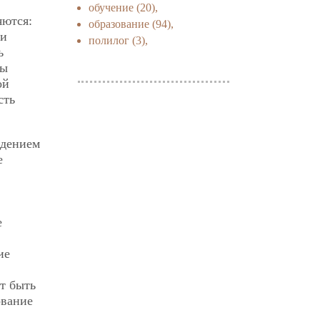
обучение
(20),
яются:
образование
(94),
ии
полилог
(3),
ь
ры
ой
сть
ждением
е
е
ие
т быть
ование