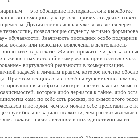
Клариным — это обращение преподавателя к выработке
ания: он помощник учащегося, причем его деятельность
о ремесла. Другая составляющая уже выявляется через
 технологии, позволяющие студенту активно формирова
у» обучаемости. Значимость последних особо подчеркив
мы, вольно или невольно, вовлечены в деятельность
 воплотится в рассказе. Жизни, прожитые и рассказанные
цию жизненных историй в саму жизнь привносится смысл
ирование» виртуальной реальности в коммуникации.
личной задачей и личным правом, которое нелегко обос
и. При этом «социологи способны существенно помочь, 
ументированию и изображению критически важных момен
зависимостей, которые либо держатся в тайне, либо ост
ология сама по себе есть рассказ, но смысл этого расск
рассказов и историй, чем это можно себе представить с 
ществует больше вариантов жизни, чем рассказываемые 
ерим, полагая представленное в них единственным из