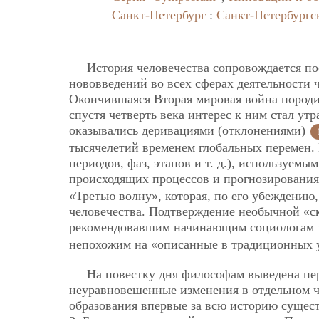
Санкт-Петербург
:
Санкт-Петербургс
История человечества сопровождается п
нововведений во всех сферах деятельности 
Окончившаяся Вторая мировая война породи
спустя четверть века интерес к ним стал утр
оказывались деривациями (отклонениями)
тысячелетий временем глобальных перемен.
периодов, фаз, этапов и т. д.), используем
происходящих процессов и прогнозирования
«Третью волну», которая, по его убеждени
человечества. Подтверждение необычной «ск
рекомендовавшим начинающим социологам 
непохожим на «описанные в традиционных 
На повестку дня философам выведена пе
неуравновешенные изменения в отдельном 
образования впервые за всю историю сущест