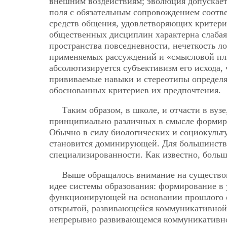
внешним воздействиям; эволюция допускает
поля с обязательным сопровождением соот
средств общения, удовлетворяющих критерия
общественных дисциплин характерна слабая 
пространства повседневности, нечеткость л
применяемых рассуждений и «смысловой плю
абсолютизируется субъективизм его исхода
прививаемые навыки и стереотипы определя
обоснованных критериев их предпочтения.
Таким образом, в школе, и отчасти в вуз
принципиально различных в смысле формир
Обычно в силу биологических и социокульт
становится доминирующей. Для большинства
специализированности. Как известно, боль
Выше обращалось внимание на существов
идее системы образования: формирование в
функционирующей на основании прошлого 
открытой, развивающейся коммуникативной 
непрерывно развивающемся коммуникативно