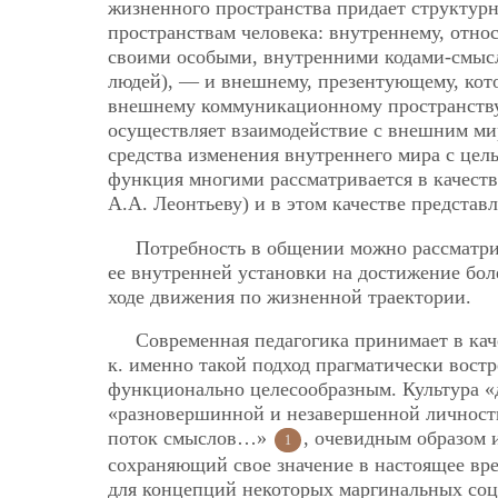
жизненного пространства придает структу
пространствам человека: внутреннему, отно
своими особыми, внутренними кодами-смысл
людей), — и внешнему, презентующему, кото
внешнему коммуникационному пространству (
осуществляет взаимодействие с внешним ми
средства изменения внутреннего мира с цел
функция многими рассматривается в качест
А.А. Леонтьеву) и в этом качестве представ
Потребность в общении можно рассматрив
ее внутренней установки на достижение бол
ходе движения по жизненной траектории.
Современная педагогика принимает в кач
к. именно такой подход прагматически вос
функционально целесообразным. Культура «
«разновершинной и незавершенной личности
поток смыслов…»
, очевидным образом 
1
сохраняющий свое значение в настоящее врем
для концепций некоторых маргинальных соц