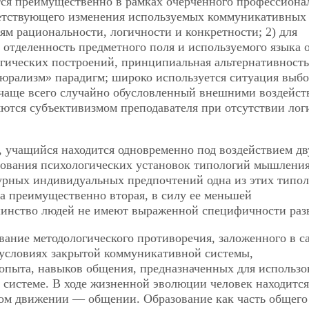
ся преимущественно в рамках очерченного профессиона
ветствующего изменения используемых коммуникативных
м рациональности, логичности и конкретности; 2) для
отделенность предметного поля и используемого языка 
огических построений, принципиальная альтернативность
рализм» парадигм; широко используется ситуация выбо
, чаще всего случайно обусловленный внешними воздейст
ются субъективизмом преподавателя при отсутствии лог
е, учащийся находится одновременно под воздействием дв
ования психологических установок типологий мышления
урных индивидуальных предпочтений одна из этих типо
 преимущественно вторая, в силу ее меньшей
шинство людей не имеют выраженной специфичности раз
ание методологического противоречия, заложенного в с
 условиях закрытой коммуникативной системы,
опыта, навыков общения,
предназначенных для использо
системе. В ходе жизненной эволюции человек находится
м движении — общении. Образование как часть общего