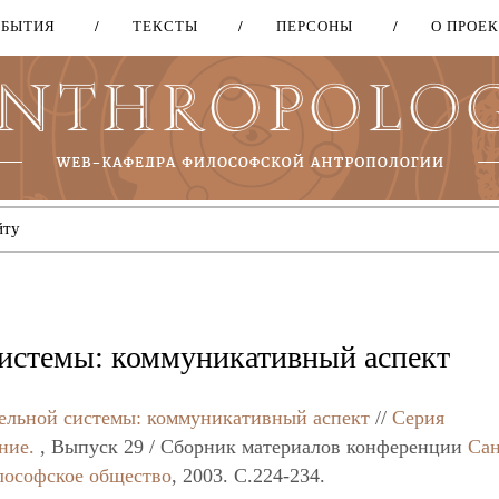
ОБЫТИЯ
ТЕКСТЫ
ПЕРСОНЫ
О ПРОЕ
Перейти
к
основному
содержанию
истемы: коммуникативный аспект
ельной системы: коммуникативный аспект
//
Серия
ние.
, Выпуск 29 / Сборник материалов конференции
Сан
лософское общество
, 2003. C.224-234.