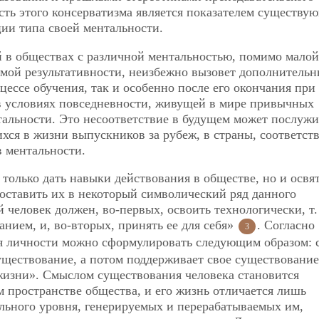
вость этого консерватизма является показателем существу
ии типа своей ментальности.
 в обществах с различной ментальностью, помимо малой
мой результативности, неизбежно вызовет дополнительн
цессе обучения, так и особенно после его окончания при
в условиях повседневности, живущей в мире привычных
тальности. Это несоответствие в будущем может послужи
хся в жизни выпускников за рубеж, в страны, соответс
в ментальности.
 только дать навыки действования в обществе, но и освят
оставить их в некоторый символический ряд данного
 человек должен, во-первых, освоить технологически, т. 
анием, и, во-вторых, принять ее для себя»
. Согласно
3
я личности можно сформулировать следующим образом: 
существование, а потом поддерживает свое существование
й жизни». Смыслом существования человека становится
 пространстве общества, и его жизнь отличается лишь
льного уровня, генерируемых
и перерабатываемых им,