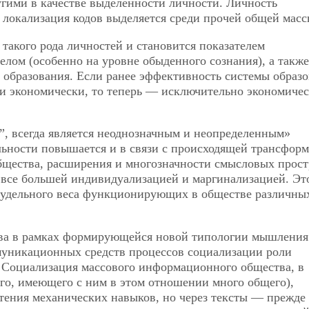
гими в качестве выделенности личности. Личность
 локализация кодов выделяется среди прочей общей масс
такого рода личностей и становится показателем
лом (особенно на уровне обыденного сознания), а также
 образования. Если ранее эффективность системы образ
ти экономически, то теперь — исключительно экономичес
и”, всегда является неоднозначным и неопределенным»
льности повышается и в связи с происходящей трансфор
бщества, расширения и многозначности смысловых прост
 все большей индивидуализацией и маргинализацией. Эт
 удельного веса функционирующих в обществе различны
ва в рамках формирующейся новой типологии мышления
муникационных средств процессов социализации роли
. Социализация массового информационного общества, в
го, имеющего с ним в этом отношении много общего),
етения механических навыков, но через тексты — прежде 