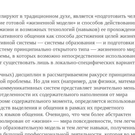
улируют в традиционном духе, является «подготовить чел
ие готовой «жизненной модели» и способов действовани
жизни и возможных технологий (навыков) ее прохождени
кативного общения как способа достижения целей жизн
тивной системы — системы образования — и подготовки
стему принципиально открытого типа — жизненного мир
емы, в которых возможно непосредственное использова
т существовать лишь в локально-специфических вариант
учных) дисциплин в рассматриваемом ракурсе принципи
кой проблемы. Но для них (например, для физики, матема
х коммуникативных систем представляет значительно мен
отделенности их содержательного наполнения от мира
роме содержательного момента, определяется использова
ств выделения и общения в рамках их предметного
 языков общения. Очевидно, что чем более абстрактен
золирован от «жизни» — мира повседневности, тем легч
 образовательную модель и тем легче навыки, полученн
 в будущей профессиональной деятельности, которая во м