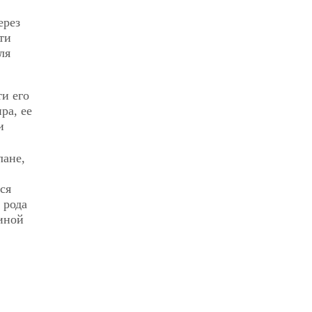
ерез
ти
ля
ти его
ра, ее
и
лане,
ся
 рода
чиной