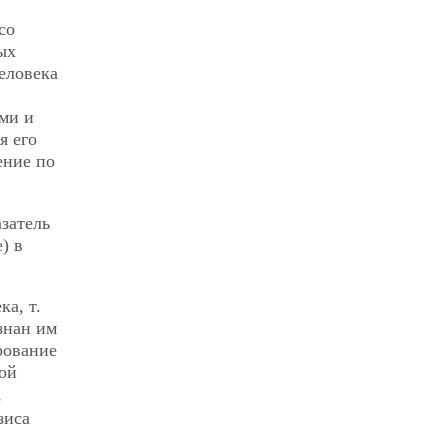
со
ых
еловека
ми и
я его
ение по
затель
) в
а, т.
знан им
рование
ой
,
зиса