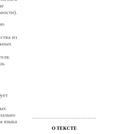
ые
ности).
ью
ства из
льных
еля.
шь
бует
ных
нально
м языка
О ТЕКСТЕ