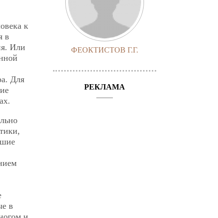
овека к
я в
я. Или
ФЕОКТИСТОВ Г.Г.
енной
а. Для
РЕКЛАМА
ние
ах.
ально
тики,
ьшие
нием
е
ые в
ногом и