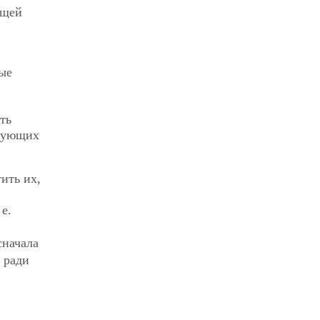
ющей
ые
ть
твующих
ить их,
е.
сначала
 ради