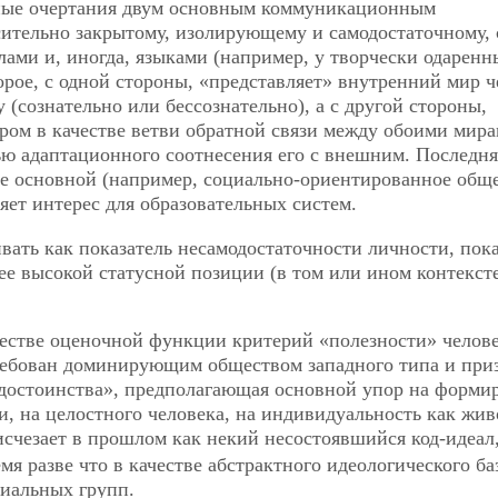
рные очертания двум основным коммуникационным
сительно закрытому, изолирующему и самодостаточному, 
ами и, иногда, языками (например, у творчески одаренн
рое, с одной стороны, «представляет» внутренний мир ч
сознательно или бессознательно), а с другой стороны,
ром в качестве ветви обратной связи между обоими мира
ью адаптационного соотнесения его с внешним. Последня
ве основной (например, социально-ориентированное общ
ляет интерес для образовательных систем.
ать как показатель несамодостаточности личности, пока
ее высокой статусной позиции (в том или ином контексте
естве оценочной функции критерий «полезности» человек
требован доминирующим обществом западного типа и при
достоинства», предполагающая основной упор на форми
, на целостного человека, на индивидуальность как жив
исчезает в прошлом как некий несостоявшийся код-идеал
я разве что в качестве абстрактного идеологического ба
иальных групп.