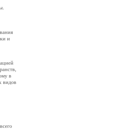
ы.
ования
ки и
мацией
ранств,
ому в
х видов
всего