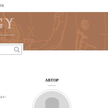
КТЕ
АВТОР
кт-