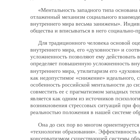
«Ментальность западного типа основана
отлаженный механизм социального взаимоде
внутреннего мира весьма занижены». Индив
общества и вписываться в него социально-
Для традиционного человека основой оцен
внутреннего мира, его «духовности» и соот
усложненность позволяют ему действовать 
определяет повышенную усложненность вну
внутреннего мира, утилитаризм его «духовн
как недопустимое «снижение» идеального, с
особенность российской ментальности до си
совместить ее с прагматизмом западных тех
является как одним из источников психолог
возникновения стрессовых ситуаций при фо
реальностью положения в нашей системе обр
Она до сих пор во многом ориентируется
«технологии образования». Эффективность и
консерватизмом существующей системы обр