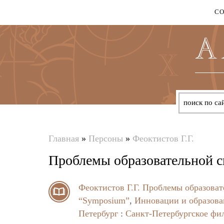
С
Главная
»
Персоны
»
Феоктистов Г.Г.
Вы
Проблемы образовательной с
здесь
Феоктистов Г.Г.
Проблемы образоват
“Symposium”
,
Инновации и образова
Петербург
:
Санкт-Петербургское фи