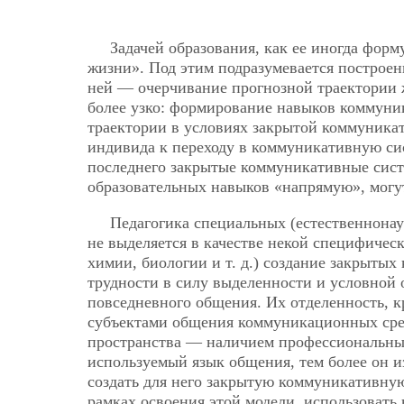
Задачей образования, как ее иногда форм
жизни». Под этим подразумевается построен
ней — очерчивание прогнозной траектории 
более узко: формирование навыков коммуни
траектории в условиях закрытой коммуника
индивида к переходу в коммуникативную си
последнего закрытые коммуникативные сист
образовательных навыков «напрямую», могу
Педагогика специальных (естественнона
не выделяется в качестве некой специфичес
химии, биологии и т. д.) создание закрыты
трудности в силу выделенности и условной 
повседневного общения. Их отделенность, к
субъектами общения коммуникационных сред
пространства — наличием профессиональных
используемый язык общения, тем более он и
создать для него закрытую коммуникативную
рамках освоения этой модели, использовать