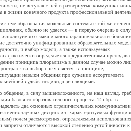
евности, не вступая с ней в развернутые коммуникативн
ия в жизни конечного продукта профессиональной деятель
истеме образования модельные системы с той же степен
сциплинах, обычно не удается — в первую очередь в силу
 используемого языка и многопарадигмальности большин
ание достаточно унифицированных образовательных моде
рудности, и выбор
модели, а также используемых
ках фактически определяется предпочтениями преподават
людении принципа плюрализма в данном случае можно ли
ространства выбора не является, в принципе,
 ситуации навыки общения при сужении ассортимента
 дальнейшей судьбы индивида решающими.
 общения, в силу вышеизложенного, на наш взгляд, тре
дии базового образовательного процесса. Т. обр., в
выделить два основных ограничительных коммуникатив
естественнонаучных дисциплин, характеризуемых функцио
ным) полем рассмотрения, определяемым использование
и запреты отличаются высокой степенью устойчивости к