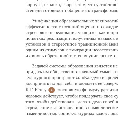
корпуса, сколько, скорее, тем, что устойчи
степени готовности общества к трансформац
Унификация образовательных технологий
эффективности с позиций оценки по ожидае
стрессовые переживания учащихся как в про
попытках реализации полученных навыков 
установок и стереотипов традиционной мен
одним из стимулов к эмиграции несостоявши
их вновь обретенной в стенах университето
Задачей системы образования является не
придать им общественно-значимый смысл, п
культурного пространства. «Каждую из ролей
воспринять их для себя и овладеть ее содерж
К.Г. Юнгу
, «основную формулу развити
4
человек действует, чтобы поддержать свое 
того, чтобы действовать, делать дело свое
стремление к действованию в символическом
изменчивостью социокультурных кодов лока