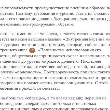
 на управляемости преимущественно внешним образом, ч
йствия. Поэтому требования к уровню развития сложнос
ид и его поведение должны быть рационально понятны д
приемлемым, контролируемым, образом.
ки его, именно как человека, является степень сложнос
ветствия неким высшим идеалам. «Внутренняя картина ми
в неустроенности
внешнего мира», который, собственно, 
треннего мира
. «Полезность» использования его
2
ости», обществом воспринимается скорее в негативном п
вященного до уровня мирского, дольнего. Последняя
х пор довлеет над отечественной педагогикой, пытающей
нологий «полезности». Противоречивость попыток такого
ической напряженности в сознании педагогов, так и при
рмировании поведенческих установок учащихся. С этой
азования приходится считаться.
 на прошлые «образцы», в то время как мир перешел на
х внедрения сдерживается не только и не столько
азования и прошлыми стереотипами преподавательского