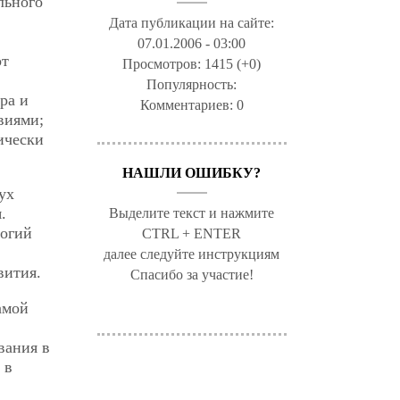
льного
Дата публикации на сайте:
07.01.2006 - 03:00
от
Просмотров:
1415 (+0)
Популярность:
ра и
Комментариев:
0
виями;
ически
НАШЛИ ОШИБКУ?
ух
.
Выделите текст и нажмите
логий
CTRL + ENTER
далее следуйте инструкциям
вития.
Спасибо за участие!
амой
вания в
 в