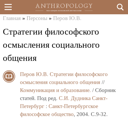
Главная
»
Персоны
»
Перов Ю.В.
Перейти
Вы
Стратегии философского
к
здесь
основному
осмысления социального
содержанию
общения
Перов Ю.В.
Стратегии философского
осмысления социального общения
//
Коммуникация и образование.
/ Сборник
статей. Под ред.
С.И. Дудника
Санкт-
Петербург
:
Санкт-Петербургское
философское общество
, 2004. C.9-32.