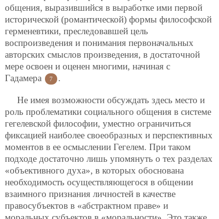
общения, выразившийся в выработке ими первой
исторической (романтической) формы философской
герменевтики, преследовавшей цель
воспроизведения и понимания первоначальных
авторских смыслов произведения, в достаточной
мере освоен и оценен многими, начиная с
Гадамера
.
7
Не имея возможности обсуждать здесь место и
роль проблематики социального общения в системе
гегелевской философии, уместно ограничиться
фиксацией наиболее своеобразных и перспективных
моментов в ее осмыслении Гегелем. При таком
подходе
достаточно лишь упомянуть о тех разделах
«объективного духа», в которых обоснована
необходимость осуществляющегося в общении
взаимного признания личностей в качестве
правосубъектов в «абстрактном праве» и
моральных субъектов в «моральности». Это также