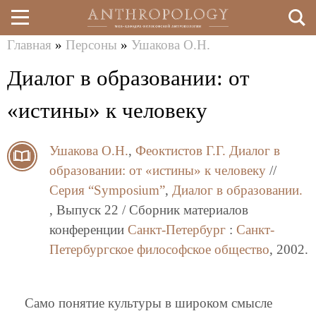
Главная
»
Персоны
»
Ушакова О.Н.
Перейти
Вы
Диалог в образовании: от
к
здесь
основному
«истины» к человеку
содержанию
Ушакова О.Н.
,
Феоктистов Г.Г.
Диалог в
образовании: от «истины» к человеку
//
Серия “Symposium”
,
Диалог в образовании.
, Выпуск 22 / Сборник материалов
конференции
Санкт-Петербург
:
Санкт-
Петербургское философское общество
, 2002.
Само понятие культуры в широком смысле