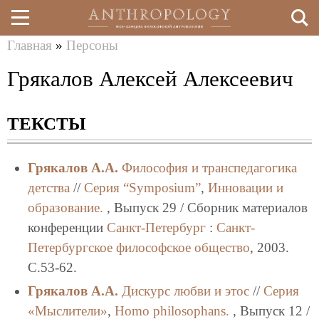
Главная
»
Персоны
Перейти
Вы
Грякалов Алексей Алексеевич
к
здесь
основному
ТЕКСТЫ
содержанию
Грякалов А.А.
Философия и транспедагогика
детства
//
Серия “Symposium”
,
Инновации и
образование.
, Выпуск 29 / Сборник материалов
конференции
Санкт-Петербург
:
Санкт-
Петербургское философское общество
, 2003.
C.53-62.
Грякалов А.А.
Дискурс любви и этос
//
Серия
«Мыслители»
,
Homo philosophans.
, Выпуск 12 /