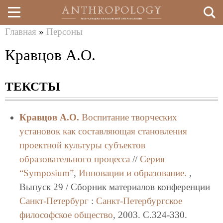
Главная
»
Персоны
Перейти
Вы
Кравцов А.О.
к
здесь
основному
ТЕКСТЫ
содержанию
Кравцов А.О.
Воспитание творческих
установок как составляющая становления
проектной культуры субъектов
образовательного процесса
//
Серия
“Symposium”
,
Инновации и образование.
,
Выпуск 29 / Сборник материалов конференции
Санкт-Петербург
:
Санкт-Петербургское
философское общество
, 2003. C.324-330.