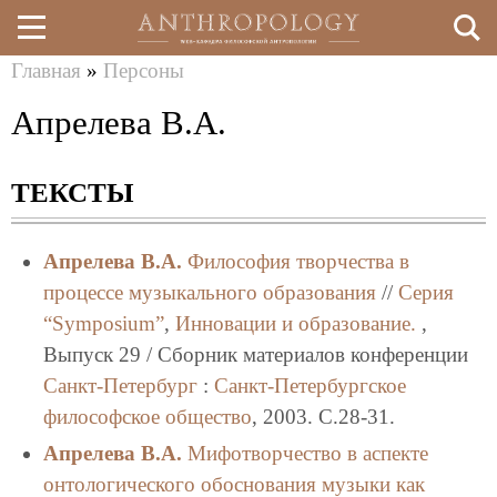
Главная
»
Персоны
Перейти
Вы
Апрелева В.А.
к
здесь
основному
ТЕКСТЫ
содержанию
Апрелева В.А.
Философия творчества в
процессе музыкального образования
//
Серия
“Symposium”
,
Инновации и образование.
,
Выпуск 29 / Сборник материалов конференции
Санкт-Петербург
:
Санкт-Петербургское
философское общество
, 2003. C.28-31.
Апрелева В.А.
Мифотворчество в аспекте
онтологического обоснования музыки как