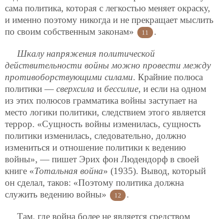
сама политика, которая с легкостью меняет окраску,
и именно поэтому никогда и не прекращает мыслить
по своим собственным законам»
.
11
Шкалу напряжения политической
действительности войны можно провести между
противоборствующими силами
. Крайние полюса
политики —
сверхсила
и
бессилие
, и если на одном
из этих полюсов грамматика войны заступает на
место логики политики, следствием этого является
террор. «Сущность войны изменилась, сущность
политики изменилась, следовательно, должно
измениться и отношение политики к ведению
войны», — пишет Эрих фон Людендорф в своей
книге «
Тотальная война
» (1935). Вывод, который
он сделал, таков: «Поэтому политика должна
служить ведению войны»
.
12
Там, где война более не является средством