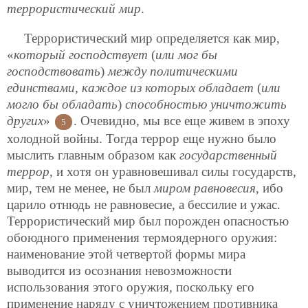
террористический мир
.
Террористический мир определяется как мир,
«
который господствует
(
или мог бы
господствовать
)
между политическими
единствами, каждое из которых обладает
(
или
могло бы обладать
)
способностью уничтожить
других
»
. Очевидно, мы все еще живем в эпоху
5
холодной войны. Тогда террор еще нужно было
мыслить главным образом как
государственный
террор
, и хотя он уравновешивал силы государств,
мир, тем не менее, не был
миром равновесия
, ибо
царило отнюдь не равновесие, а бессилие и ужас.
Террористический мир был порожден опасностью
обоюдного применения термоядерного оружия:
наименование этой четвертой формы мира
выводится из осознания невозможности
использования этого оружия, поскольку его
применение наряду с уничтожением противника