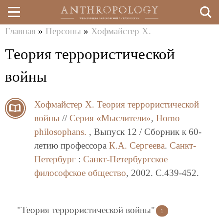
Главная
»
Персоны
»
Хофмайстер Х.
Перейти
Вы
Теория террористической
к
здесь
основному
войны
содержанию
Хофмайстер Х.
Теория террористической
войны
//
Серия «Мыслители»
,
Homo
philosophans.
, Выпуск 12 / Сборник к 60-
летию профессора
К.А. Сергеева
.
Санкт-
Петербург
:
Санкт-Петербургское
философское общество
, 2002. C.439-452.
"Теория террористической войны"
1