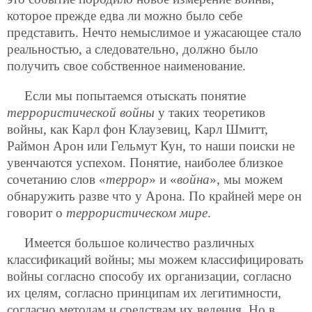
которое прежде едва ли можно было себе
представить. Нечто немыслимое и ужасающее стало
реальностью, а следовательно, должно было
получить свое собственное наименование.
Если мы попытаемся отыскать понятие
террористической войны
у таких теоретиков
войны, как Карл фон Клаузевиц, Карл Шмитт,
Раймон Арон или Гельмут Кун, то наши поиски не
увенчаются успехом. Понятие, наиболее близкое
сочетанию слов «
террор
» и «
война
», мы можем
обнаружить разве что у Арона. По крайней мере он
говорит о
террористическом мире
.
Имеется большое количество различных
классификаций войны; мы можем классифицировать
войны согласно способу их организации, согласно
их целям, согласно принципам их легитимности,
согласно методам и средствам их ведения. Но в