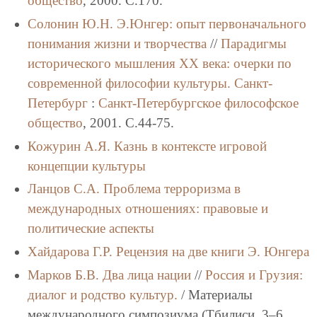
общество
, 2000. C.170.
Солонин Ю.Н.
Э.Юнгер: опыт первоначального
понимания жизни и творчества
//
Парадигмы
исторического мышления ХХ века: очерки по
современной философии культуры.
Санкт-
Петербург
:
Санкт-Петербургское философское
общество
, 2001. C.44-75.
Кожурин А.Я.
Казнь в контексте игровой
концепции культуры
Ланцов С.А.
Проблема терроризма в
международных отношениях: правовые и
политические аспекты
Хайдарова Г.Р.
Рецензия на две книги Э. Юнгера
Марков Б.В.
Два лица нации
//
Россия и Грузия:
диалог и родство культур.
/ Материалы
международного симпозиума (Тбилиси, 3–6