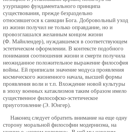
узурпацию фундаментального принципа
существования, прежде безраздельно
относившегося к санкции Бога. Добровольный уход
из жизни получил не только оправдание, но и
провозглашался желанным концом жизни
(Ф. Майнлендер), нуждавшемся в соответствующем
эстетическом оформлении. В контексте подобного
понимания соотношения жизни и смерти получила
неожиданное положительное выражение философия
войны. Ей приписали значение модуса проявления
космического жизненного начала, высшей формы
проявления воли и т.п. Вхождение новой культуры
в эпоху военных катаклизмов таким образом имело
существенное философско-эстетическое
приуготовление (Э. Юнгер).
Наконец следует обратить внимание на еще одну
сторону моральной философии модернизма, на
учение о «новом человеке». В ней мы находим