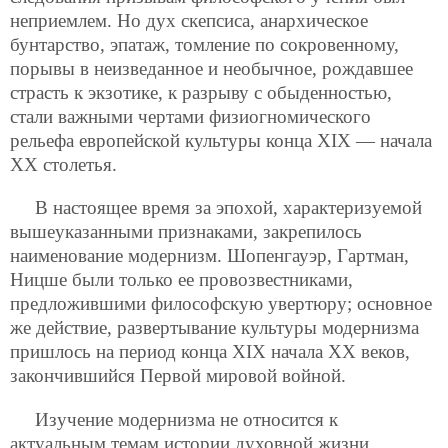
неприемлем. Но дух скепсиса, анархическое
бунтарство, эпатаж, томление по сокровенному,
порывы в неизведанное и необычное, рождавшее
страсть к экзотике, к разрыву с обыденностью,
стали важными чертами физиогномического
рельефа европейской культуры конца XIX — начала
XX столетья.
В настоящее время за эпохой, характеризуемой
вышеуказанными признаками, закрепилось
наименование модернизм. Шопенгауэр, Гартман,
Ницше были только ее провозвестниками,
предложившими философскую увертюру; основное
же действие, развертывание культуры модернизма
пришлось на период конца XIX начала XX веков,
закончившийся Первой мировой войной.
Изучение модернизма не относится к
актуальным темам истории духовной жизни.