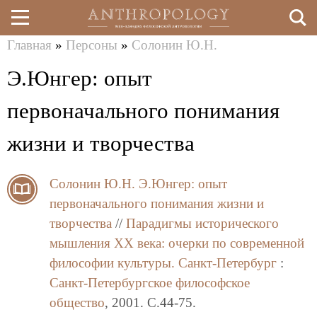
Главная
»
Персоны
»
Солонин Ю.Н.
Перейти
Вы
Э.Юнгер: опыт
к
здесь
основному
первоначального понимания
содержанию
жизни и творчества
Солонин Ю.Н.
Э.Юнгер: опыт
первоначального понимания жизни и
творчества
//
Парадигмы исторического
мышления ХХ века: очерки по современной
философии культуры.
Санкт-Петербург
:
Санкт-Петербургское философское
общество
, 2001. C.44-75.