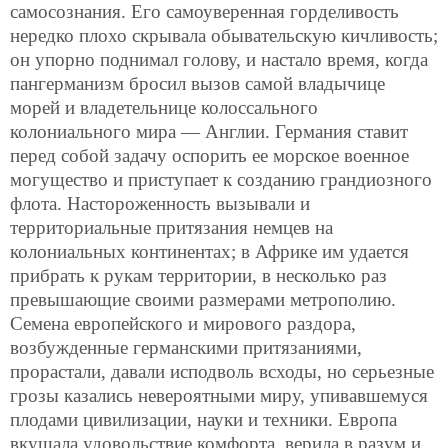
самосознания. Его самоуверенная горделивость
нередко плохо скрывала обывательскую кичливость;
он упорно поднимал голову, и настало время, когда
пангерманизм бросил вызов самой владычице
морей и владетельнице колоссального
колониального мира — Англии. Германия ставит
перед собой задачу оспорить ее морское военное
могущество и приступает к созданию грандиозного
флота. Настороженность вызывали и
территориальные притязания немцев на
колониальных континентах; в Африке им удается
прибрать к рукам территории, в несколько раз
превышающие своими размерами метрополию.
Семена европейского и мирового раздора,
возбужденные германскими притязаниями,
прорастали, давали исподволь всходы, но серьезные
грозы казались невероятными миру, упивавшемуся
плодами цивилизации, науки и техники. Европа
вкушала удовольствие комфорта, верила в разум и