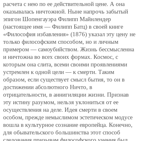
расчета с нею по ее действительной цене. А она
оказывалась ничтожной. Ныне напрочь забытый
эпигон Шопенгауэра Филипп Майнлендер
(настоящее имя — Филипп Батц) в своей книге
«Философия избавления» (1876) указал эту цену не
только философским способом, но и личным
примером — самоубийством. Жизнь бессмысленна
и ничтожна во всех своих формах. Космос, с
которым она слита, всеми своими проявлениями
устремлен к одной цели — к смерти. Таким
образом, если существует смысл бытия, то он в
достижении абсолютного Ничто, в
отрицательности, в аннигиляции жизни. Признав
эту истину
разумом, нельзя уклониться от ее
осуществления на деле. Идея смерти в своем
особом, прежде немыслимом эстетическом модусе
вошла в культурное сознание европейца. Конечно,
для обывательского большинства этот способ
следования призывам философского учения был