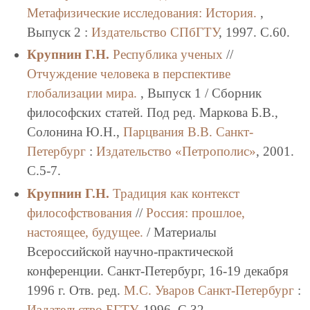
Метафизические исследования: История.
,
Выпуск 2 :
Издательство СПбГТУ
, 1997. C.60.
Крупнин Г.Н.
Республика ученых
//
Отчуждение человека в перспективе
глобализации мира.
, Выпуск 1 / Сборник
философских статей. Под ред. Маркова Б.В.,
Солонина Ю.Н.,
Парцвания В.В.
Санкт-
Петербург
:
Издательство «Петрополис»
, 2001.
C.5-7.
Крупнин Г.Н.
Традиция как контекст
философствования
//
Россия: прошлое,
настоящее, будущее.
/ Материалы
Всероссийской научно-практической
конференции. Санкт-Петербург, 16-19 декабря
1996 г. Отв. ред.
М.С. Уваров
Санкт-Петербург
:
Издательство БГТУ
, 1996. C.32.