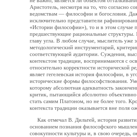
не важно, является ли объектом отталкивани
Аристотель, несмотря на то, что согласно 
ведомствам — философии и богословия. Даж
исключительно представители рафинированно
«Истории философии»), то и в этом случае 
предшествующие рациональные структуры. П
главу угла. В любом случае, мыслитель уже 
методологический инструментарий, критерии
соответствующей аудитории. Суждения, вы
контекстом традиции, воспринимаются с ос
относительно корректности исторической р
являет гегелевская история философии, в уг
исторические формы философствования. Уме
которому абсолютная адекватность закончен
критик, пытающийся абсолютно объективно 
стать самим Платоном, но не более того. Кр
контекста традиции оказывается вне поля ож
Как отмечал В. Дильтей, история развит
основанием познания философского мышлени
совокупности культуры и, в свою очередь, о