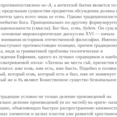
противопоставлено
не–А
, а антитезой бытия является то
 предельным сущностям предметом обсуждения должна с
нтитеза здесь всего лишь
не есть
. Однако традиционалист
 небытии Бога. Принципиально по-другому формулируетс
рациональности (смысла): Бог
был
,
есть
,
будет
. Он сущ в
 основные мировоззренческие дискуссии XVI — начала
у внимания историков отечественной философии. Именно
 выступают противостоящие позиции, причем традицион
ка, видя за грамматикой проблемы теологические и
суждения Евфимия, одного из лучших справщиков и наиб
ссматриваемой эпохи: «Латины же места съй, причастия 
глагол: иже есмь, иже есть, иже бысть. Подобно и поляки
сый, который есмь, который есть и был, иже не знаменует
 сый же и бъ являют Божественное существо безначальное
традиции условно не только деление произведений на
ельно деление произведений (и их частей) на ориги-
нал
пцию, объясняющую быстрое распространение книжности
ных элементов и целых пластов уже развитой христианс