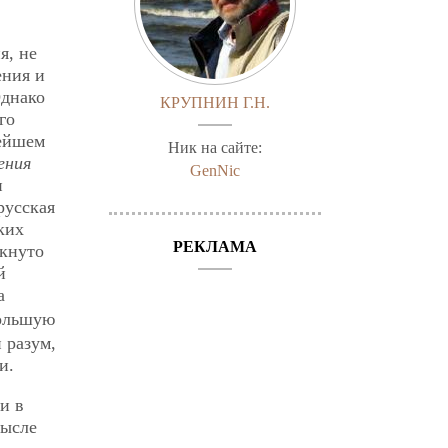
я, не
ения и
Однако
КРУПНИН Г.Н.
го
нейшем
Ник на сайте:
ения
GenNic
и
русская
ких
РЕКЛАМА
ркнуто
й
а
большую
 разум,
и.
и в
мысле