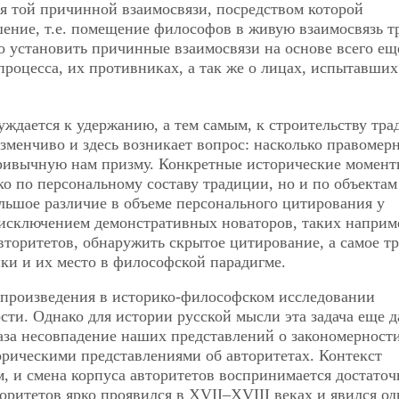
ья той причинной взаимосвязи, посредством которой
шение, т.е. помещение философов в живую взаимосвязь
т
о установить причинные взаимосвязи на основе всего ещ
процесса, их противниках, а так же о лицах, испытавших
дается к удержанию, а тем самым, к строительству тра
зменчиво и здесь возникает вопрос: насколько правомер
привычную нам призму. Конкретные исторические момент
о по персональному составу традиции, но и по объектам
льшое различие в объеме персонального цитирования у
 исключением демонстративных новаторов, таких наприме
вторитетов, обнаружить скрытое цитирование, а самое т
ики и их место в философской парадигме.
спроизведения в историко-философском исследовании
сти. Однако для истории русской мысли эта задача еще д
лаза несовпадение наших представлений о закономерност
орическими представлениями об авторитетах. Контекст
м, и смена корпуса авторитетов воспринимается достаточ
ритетов ярко проявился в XVII–XVIII веках и явился од