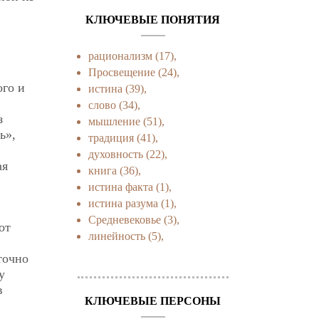
КЛЮЧЕВЫЕ ПОНЯТИЯ
рационализм
(17),
Просвещение
(24),
ого и
истина
(39),
слово
(34),
з
мышление
(51),
ь»,
традиция
(41),
духовность
(22),
ая
книга
(36),
истина факта
(1),
истина разума
(1),
Средневековье
(3),
от
линейность
(5),
точно
у
в
КЛЮЧЕВЫЕ ПЕРСОНЫ