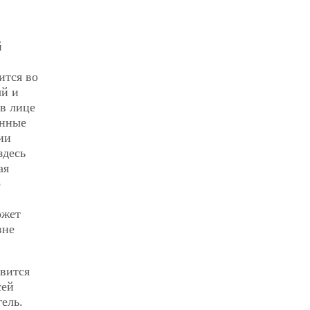
й
ится во
ый и
в лице
енные
ии
здесь
ая
о
ожет
вне
овится
сей
гель.