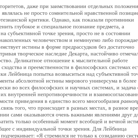
вторитетов, даже при заимствовании отдельных положен
 являлась не просто сомнительной нравственной позицие
тезианской критики. Однако, как показали противники
енить глубокое и специальное познание предмета, а
на субъективной точке зрения, просто не в состоянии
 накопленных человечеством и неминуемо либо порождае
имствует истины в форме предрассудков без достаточно
тривая творческое наследие Декарта, настойчиво отмеча
рство. Деликатное отношение к мыслительной работе
сходства и преемственности в философских системах ес
зики Лейбница попытка возвыситься над субъективной то
оменты абсолютной истины мирового универсума в более
ески во всех философских и научных системах, и задача 
 их внутренней непротиворечивости и взаимосогласован
ости приведения в единство всего многообразия
равноп
вязь того, что происходит в разных местах, в разное вре
ении сами оказываются очень важными явлениями друг д
ватить только особенный момент всеобщей и вечной ист
общее с индивидуальной точки зрения. Для Лейбница
одчеркивает: «Я стремился не только к созиданию сист