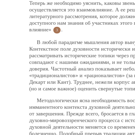
Теперь же необходимо уяснить, каковы звен
осуществляется это взаимовлияние. А ее ре
литературного рассмотрения, которое должн
доступного нам знания об участниках этого 
влияние»
.
3
В любой парадигме мышления автор вынуж
Контекстное поле духовности исторически и
рассматривать исторические топики через 
совпадают с нашими ожиданиями, и не тольк
доверия. Частотный анализ показывает небо
«традиционалистов» и «рационалистов» (за
Декарт или Кант). Труднее, нежели корпус а
(но и самое важное) оценить свернутые топ
Методологически ясна необходимость во
имманентного контекста духовной деятельно
от завершения. Прежде всего, бросается в г
духовно-мировоззренческого процесса с ист
духовной деятельности меняется со времене
болезненно. Подобный прерыв традиции авто