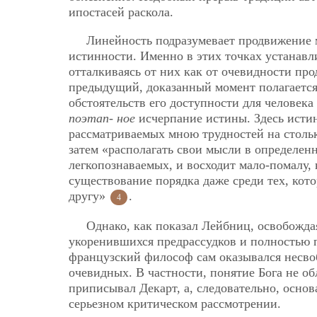
ипостасей раскола.
Линейность подразумевает продвижение
истинности. Именно в этих точках устанавли
отталкиваясь от них как от очевидности прод
предыдущий, доказанный момент полагаетс
обстоятельств его доступности для человека
поэтап-
ное
исчерпание истины. Здесь истин
рассматриваемых мною трудностей на стольк
затем «располагать свои мысли в определен
легкопознаваемых, и восходит мало-помалу, 
существование порядка даже среди тех, кот
другу»
.
4
Однако, как показал Лейбниц, освобожда
укоренившихся предрассудков и полностью 
французский философ сам оказывался несво
очевидных. В частности, понятие Бога не о
приписывал Декарт, а, следовательно, основ
серьезном критическом рассмотрении.