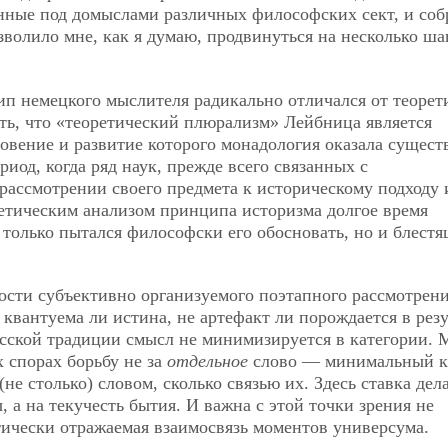
нные под домыслами различных философских сект, и соб
озволило мне, как я думаю, продвинуться на несколько ша
п немецкого мыслителя радикально отличался от теорет
ть, что «теоретический плюрализм» Лейбница является
овение и развитие которого монадология оказала сущест
риод, когда ряд наук, прежде всего связанных с
рассмотрении своего предмета к историческому подходу 
ретическим анализом принципа историзма долгое время
 только пытался философски его обосновать, но и блест
ости субъективно организуемого поэтапного рассмотрен
 квантуема ли истина, не артефакт ли порождается в резу
сской традиции смысл не минимизируется в категории.
 спорах борьбу не за
отдельное
слово — минимальный к
(не столько) словом, сколько связью их. Здесь ставка дел
 а на текучесть бытия. И важна с этой точки зрения не
атически отражаемая взаимосвязь моментов универсума.