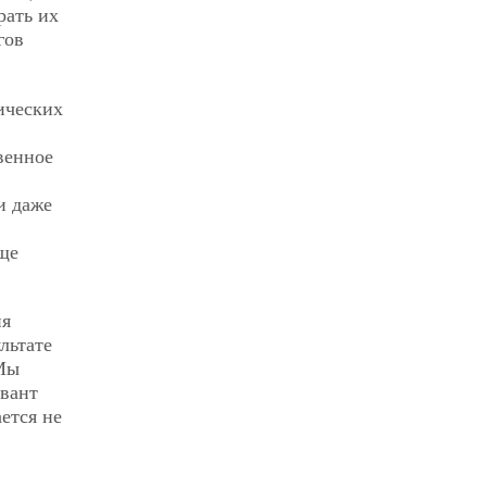
рать их
гов
ических
венное
и даже
яще
ия
льтате
 Мы
вант
ается не