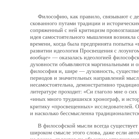
Философию, как правило, связывают с де
скованного путами традиции и историческим
сопряженный с ней критицизм провозглашае
идея самостоятельного мышления возникла 
времени, когда была предпринята попытка 
развитии идеология Просвещения с лозунго
вообще»
— оказалась идеологией философск
духовности объявляются маргинальными и о
философия и, шире — духовность, существе
периодов и значительных направлений мысли
несамостоятельна, демонстративно традици
литературе проходит: «Си глаголо мне о сих 
«иных много трудишихся хронограф, и исто
критику «просвещенных» исследователей. 
и насколько бессмысленна традиционалистс
В философской мысли всегда существует
широком смысле этого слова, даже если автор