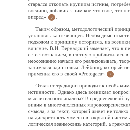
старался откопать крупицы истины, погребе
воедино, добавив к ним кое-что свое, что п
вперед»
.
6
Таким образом, методологический принци
установок картезианцев. Необходимо отмети
подходом к принципу историзма, на возникн
влияние. В.И. Вернадский замечает, что в пе
естествознанием, вплотную приблизились в 
неосознанно начали его реализовывать, тео
занимался один только Лейбниц, который не
применил его в своей «Protogaea»
.
7
Отказ от традиции приводит к необходим
истинности. Однако здесь возникает вопрос:
мыслительного анализа? В средневековой
ру
видим в многочисленных мировоззренческих
смысла, а за текст, который живет не только 
на дискретность моментов закрытой системы,
логическая взаимосвязь категорий, а грамм