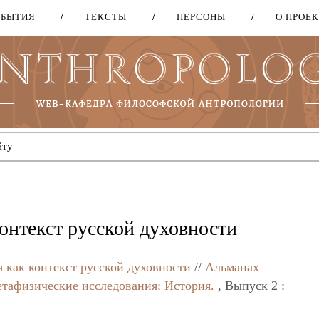
ОБЫТИЯ
ТЕКСТЫ
ПЕРСОНЫ
О ПРОЕ
Перейти
к
основному
содержанию
онтекст русской духовности
 как контекст русской духовности
//
Альманах
тафизические исследования: История.
, Выпуск 2 :