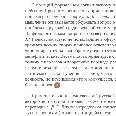
С позиций формальной логики любому
А
небытие. При применении этих принципов к
например, следующее формула: Бог
есть
, а
мышление отказывается обсуждать вопрос о
проблема в русской средневековой системе 
На филологическом поприще и развернулись
XVI веков, зачастую не попадающие в сфер
грамматических спорах наиболее отчетливо
явно опираются на своеобразие родного язы
метафизические. Весьма характерны здесь 
тонких филологов и теоретиков перевода ра
части, глаголют две части — местоимение и 
латинского языка и учения глаголют, место 
вечность, но начеишееся что и кончущееся,
бесконечное»
.
8
Применительно к средневековой русской 
авторские и компилятивные. Так же относит
переводные. Д.С. Лихачев предложил конце
Руси переносом («трансплантацией») отдель