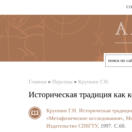
С
Главная
»
Персоны
»
Крупнин Г.Н.
Вы
Историческая традиция как к
здесь
Крупнин Г.Н.
Историческая традиция
«Метафизические исследования»
,
Ме
Издательство СПбГТУ
, 1997. C.60.