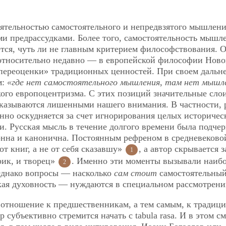
ятельностью самостоятельного и непредвзятого мышлени
и предрассудками. Более того, самостоятельность мышл
тся, чуть ли не главным критерием философствования. 
относительно недавно — в европейской философии Ново
«переоценки» традиционных ценностей. При своем даль
м:
«где нет самостоятельного мышления, там нет мышл
ого европоцентризма. С этих позиций значительные сло
казываются лишенными нашего внимания. В частности, 
нно оскудняется за счет игнорирования целых историчес
. Русская мысль в течение долгого времени была подче
онна и канонична. Постоянным рефреном в средневеково
от книг, а не от себя сказавшу»
, а автор скрывается з
1
рик, и творец»
. Именно эти моменты вызывали наи
2
Однако вопросы — насколько
сам стоит
самостоятельный
кая духовность — нуждаются в специальном рассмотрени
 отношение к предшественникам, а тем самым, к традици
 субъективно стремится начать с tabula rasa. И в этом с