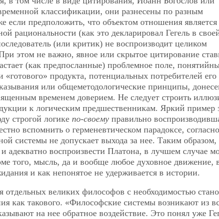
я, в том числе в виде цитирования, Иоанн Богослов или
современной классификации, они разнесены по разным
е если предположить, что объектом отношения является
й рациональности (как это декларировал Гегель в свое
последователь (или критик) не воспроизводит целиком
ри этом не важно, явное или скрытое цитирование став
застает (как предпосланные) проблемное поле, понятийн
 «готового» продукта, потенциальных потребителей его 
сказывания или общеметодологические принципы, донес
вященным временем доверием. Не следует строить иллюз
едукции к логическим предшественникам. Яркий пример 
оду строгой логике
по-своему
правильно воспроизводивш
стно вспомнить о герменевтическом парадоксе, согласн
ной системы не допускает выхода за нее. Таким образом,
и адекватно воспроизвести Платона, в лучшем случае м
оме того, мысль, да и вообще любое духовное движение, 
идания и как непонятое не удерживается в истории.
ия отдельных великих философов с необходимостью стан
я как такового. «Философские системы возникают из в
казывают на нее обратное воздействие. Это понял уже Ге