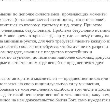
 мысли по цепочке силлогизмов, проявляющих моменты
вается (останавливается) истинность, что и позволяет,
вигаться ко второму, третьему и т.д. этапу. При этом
я очевидным,
без
условным. Проблема безусловно истинн
 в Новое время открылась Декарту, сделавшему ставку на
а минимизируется, для чего требуется «делить каждую и
о частей, сколько потребуется, чтобы лучше их разрешит
ном порядке, начиная с предметов простейших и
как по ступеням, до познания наиболее сложных, допуск
орые в естественном ходе вещей не предшествуют друг
ясь от авторитета мыслителей — предшественников или 
полагаясь на свою индивидуальную силу мышления,
бодным от многочисленных ошибок, в том числе и доста
бладает такой непосредственной отчетливостью, какую ем
анное на нем доказательство бытия Бога само нуждается 