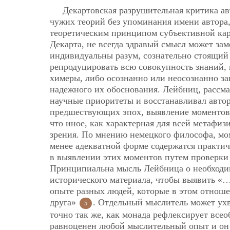
Декартовская разрушительная критика а
чужих теорий без упоминания имени автора,
теоретическим принципом субъективной кар
Декарта, не всегда здравый смысл может зам
индивидуальны разум, сознательно стоящий 
репродуцировать всю совокупность знаний,
химеры, либо осознанно или неосознанно за
надежного их обоснования. Лейбниц, рассма
научные приоритеты и восстанавливал авто
предшествующих эпох, выявление моментов 
что иное, как характерная для всей метафи
зрения. По мнению немецкого философа, м
менее адекватной форме содержатся практич
в выявлении этих моментов путем проверки
Принципиальна мысль Лейбница о необходим
исторического материала, чтобы выявить «…с
опыте разных людей, которые в этом отнош
друга»
. Отдельный мыслитель может ух
5
точно так же, как монада рефлексирует все
равноценен любой мыслительный опыт и он п