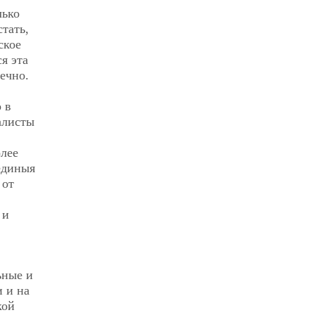
лько
тать,
ское
я эта
ечно.
 в
алисты
олее
единыя
 от
 и
ьные и
 и на
кой