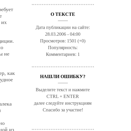
ребует
О ТЕКСТЕ
е
 их
Дата публикации на сайте:
28.03.2006 - 04:00
диции.
Просмотров:
1501 (+0)
но
Популярность:
ы не
Комментариев:
1
р, как
НАШЛИ ОШИБКУ?
рудное
Выделите текст и нажмите
CTRL + ENTER
далее следуйте инструкциям
алека
Спасибо за участие!
и
но
ной из