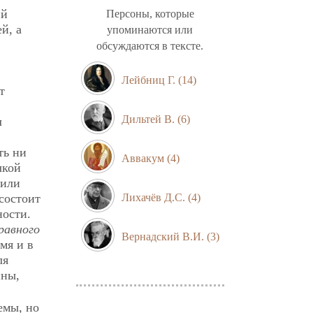
ий
Персоны, которые
й, а
упоминаются или
обсуждаются в тексте.
Лейбниц Г.
(14)
т
Дильтей В.
(6)
л
ть ни
Аввакум
(4)
чкой
или
состоит
Лихачёв Д.С.
(4)
ности.
равного
Вернадский В.И.
(3)
мя и в
ля
ины,
емы, но