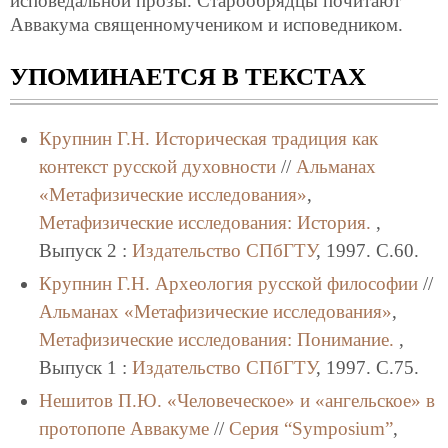
исповедальной прозы. Старообрядцы почитают
Аввакума священномучеником и исповедником.
УПОМИНАЕТСЯ В ТЕКСТАХ
Крупнин Г.Н.
Историческая традиция как
контекст русской духовности
//
Альманах
«Метафизические исследования»
,
Метафизические исследования: История.
,
Выпуск 2 :
Издательство СПбГТУ
, 1997. C.60.
Крупнин Г.Н.
Археология русской философии
//
Альманах «Метафизические исследования»
,
Метафизические исследования: Понимание.
,
Выпуск 1 :
Издательство СПбГТУ
, 1997. C.75.
Нешитов П.Ю.
«Человеческое» и «ангельское» в
протопопе Аввакуме
//
Серия “Symposium”
,