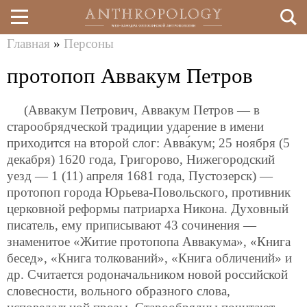
Главная
»
Персоны
Перейти
Вы
протопоп Аввакум Петров
к
здесь
основному
(Аввакум Петрович, Аввакум Петров — в
содержанию
старообрядческой традиции ударение в имени
приходится на второй слог: Авва́кум; 25 ноября (5
декабря) 1620 года, Григорово, Нижегородский
уезд — 1 (11) апреля 1681 года, Пустозерск) —
протопоп города Юрьева-Повольского, противник
церковной реформы патриарха Никона. Духовный
писатель, ему приписывают 43 сочинения —
знаменитое «Житие протопопа Аввакума», «Книга
бесед», «Книга толкований», «Книга обличений» и
др. Считается родоначальником новой российской
словесности, вольного образного слова,