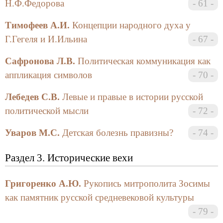
особенности последней. Четвертый раздел
Н.Ф.Федорова
61
«Культура, наука, образование. На пути к
Тимофеев А.И.
Концепции народного духа у
духовному обновлению» представляет материалы,
посвященные актуальным вопросам развития
Г.Гегеля и И.Ильина
67
отечественной науки (в том числе
Сафронова Л.В.
Политическая коммуникация как
информационному и экономическому аспектам
последней), а также работы, связанные с поиском
аппликация символов
70
путей выхода из кризиса, в котором оказались
Лебедев С.В.
Левые и правые в истории русской
отечественная культура и образование.
политической мысли
72
Организационный комитет конференции
надеется, что поставленные этой книгой вопросы не
Уваров М.С.
Детская болезнь правизны?
74
останутся на периферии общественного внимания.
Раздел 3. Исторические вехи
Мих. Уваров,
зам. председателя оргкомитета конференции
Григоренко А.Ю.
Рукопись митрополита Зосимы
7 ноября 1996 г.
как памятник русской средневековой культуры
79