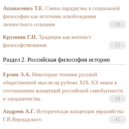
значительной степени «снимаются» теми
Апанасенко Т.Е.
Смена парадигмы в социальной
конкретными материалами, которые были получены
философии как источник освобождения
для обсуждения и публикации. Работы участников
личностного сознания
30
конференции, представленные в данном сборнике,
выдержаны в духе серьезного и заинтересованного
Крупнин Г.Н.
Традиция как контекст
обсуждения насущных проблем России. При этом
философствования
32
различия в точках зрения, как правило, не
выливаются в идеологическое состязание. Это
Раздел 2. Российская философия истории
приводит к интересным и важным для практики
теоретическим выводам. Умение слушать и слышать
Ерзин Э.А.
Некоторые течения русской
друг друга — замечательное качество лучших
представителей русской культуры «золотого» и
общественной мысли на рубеже XIX-XX веков в
«серебряного» веков. Представляется, что эта
соотношении концепций российской самобытности
традиция была востребована и участниками нашей
и западничества
38
конференции. У нас одна Родина, и любовь к ней —
это главное чувство, обязывающее задумываться о
Андреев А.Г.
Историческая концепция евразийства
судьбе России, искать — уже на пороге XXI в. —
Г.В.Вернадского
41
выходы из запутанных коллизий социального