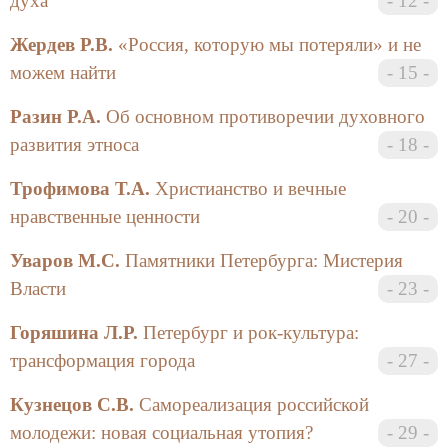
духа
12
Действительность диктует свои условия
существования нашего соотечественника,
Жердев Р.В.
«Россия, которую мы потеряли» и не
склонного, скорее, к действию, чем к теоретическим
можем найти
15
спорам.
Разин Р.А.
Об основном противоречии духовного
Само проведение конференции с подобным
развития этноса
18
названием может вызвать двоякую критику. С
одной стороны, сходные проблемы уже
Трофимова Т.А.
Христианство и вечные
неоднократно анализировались в бурные
нравственные ценности
20
«постперестроечные» годы (не говоря уже о
традициях отечественной историософии XIX-XX
Уваров М.С.
Памятники Петербурга: Мистерия
в.), и что же тут можно еще сказать. С другой
Власти
23
стороны, тема, заявленная для обсуждения, может
привести к острому спору идеологических и этико-
Горяшина Л.Р.
Петербург и рок-культура:
социальных предпочтений, а это занятие по сути
трансформация города
27
своей малопродуктивное.
Кузнецов С.В.
Самореализация российской
Организационный комитет с удовлетворением
молодежи: новая социальная утопия?
29
отмечает, что вышеназванные опасения в