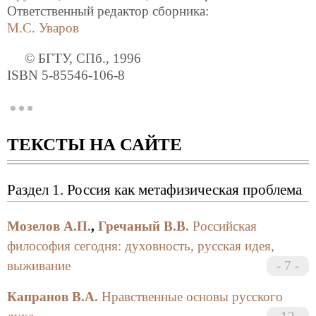
Ответственный редактор сборника:
М.С. Уваров
© БГТУ, СПб., 1996
ISBN 5-85546-106-8
Введение
ТЕКСТЫ НА САЙТЕ
Сборник материалов конференции «Россия:
прошлое, настоящее, будущее» представляет собой
плод коллективных усилий российских ученых по
Раздел 1. Россия как метафизическая проблема
осмыслению судьбы русской культуры в сложный,
во многом непредсказуемый период отечественной
Мозелов А.П.
,
Гречаный В.В.
Российская
истории.
философия сегодня: духовность, русская идея,
Середину девяностых годов ХХ столетия часто
выживание
7
именуют новым смутным временем. Налицо
затяжной, трагический кризис в экономике, в
Капранов В.А.
Нравственные основы русского
сферах науки, культуры, образования.