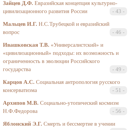
бытия.
Зайцев Д.Ф.
Евразийская концепция культурно-
цивилизационного развития России
43
Сборник состоит их четырех разделов. В первом
разделе «Россия как метафизическая проблема»
Мальцев И.Г.
Н.С.Трубецкой и евразийский
представлены материалы, отражающие самые общие
вопрос
46
подходы к русской идее, к проблемам
отечественной философии, национального духа,
Ивашковская Т.В.
«Универсалистский» и
этноса. Здесь же собраны материалы, посвященные
«цивилизационный» подходы: их возможность и
теме Петербурга в современной русской культуре.
ограниченность в эволюции Российского
Второй раздел сборника носит название
«Российская философия истории». Наряду с
государства
49
анализом социокультурных концепций ведущих
Карцов А.С.
Социальная антропология русского
отечественных мыслителей разных эпох, здесь
представлены статьи историко-политологического
консерватизма
51
содержания, отражающие различные аспекты
Архипов М.В.
Социально-утопический космизм
политической жизни России. В третьем разделе
«Исторические вехи» собраны материалы,
Н.Ф.Федорова
56
касающиеся многообразных сторон российской
Яблонский Э.Г.
Смерть и бессмертие в учении
истории, включая культурно-просветительские