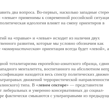
авить два вопроса. Во-первых, насколько западные стер
и «левые» применимы к современной российской ситуаци
 политическая идеология влияет на смену ориентиров в
ий на «правые» и «левые» исходит из наличия двух
венного развития, которые мы условно обозначим как
 «
коммунистическая
» ориентация всегда будет «левой», а
ной тоталитаризма европейско-азиатского образца, сдви
западного менталитета, воспитанного на абсолютном неп
ассификации находится весь спектр политических движе
льтраправых движений террористической направленности
линского) типа. В «
левом секторе
» — представители
т либеральных и умеренно консервативных до социал-
оре фактически смыкаются с ультраправыми из предыдущ