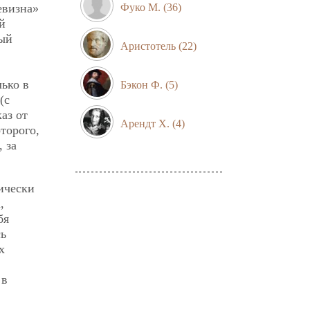
евизна»
Фуко М.
(36)
й
ный
Аристотель
(22)
ько в
Бэкон Ф.
(5)
(с
аз от
Арендт Х.
(4)
торого,
 за
ически
,
бя
сь
х
 в