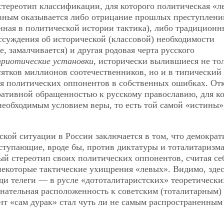
тереотип классификации, для которого политическая «л
ивным оказывается либо отрицание прошлых преступлени
нная в политической истории тактика), либо традицион
ассуждения об исторической (классовой) необходимости
 замалчивается) и другая родовая черта русского
риотические установки
, исторически вылившиеся не тол
ятков миллионов соотечественников, но и в типический 
ия политических оппонентов в собственных ошибках. Отк
ативной обращенностью к русскому православию, для ко
необходимым условием веры, то есть той самой «истины»,
кой ситуации в России заключается в том, что демократ
ступающие, вроде бы, против диктатуры и тоталитаризма
й стереотип своих политических оппонентов, считая се
некоторые тактические ухищрения «левых». Видимо, зде
еди телеги — в русле «дототалитаристских» теоретически
знательная расположенность к советским (тоталитарным)
нт «сам дурак» стал чуть ли не самым распространенным