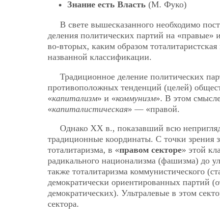
Знание есть Власть
(М. Фуко)
В свете вышесказанного необходимо пост
деления политических партий на «правые» 
во-вторых, каким образом тоталитаристская
названной классификации.
Традиционное деление политических парт
противоположных тенденций (целей) общест
«
капитализм
» и «
коммунизм
». В этом смысле
«
капиталистическая
» — «правой.
Однако ХХ в., показавший всю непригляд
традиционные координаты. С точки зрения 
тоталитаризма, в «
правом секторе
» этой кл
радикального национализма (фашизма) до у
также тоталитаризма коммунистического (ста
демократически ориентированных партий (о
демократических). Ультралевые в этом сект
сектора.