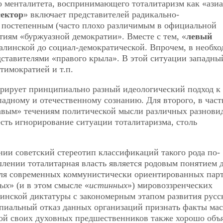
о менталитета, воспринимающего тоталитаризм как «азиа
сектор
» включает представителей радикально-
 постепенным (часто плохо различимым в официальной
тиям «буржуазной демократии». Вместе с тем, «
левый
талинской до социал-демократической. Впрочем, в необх
дставителями «правого крыла». В этой ситуации западны
тимократией и т.п.
трирует принципиально разный идеологический подход к
адному и отечественному сознанию. Для второго, в част
авым» течениям политической мысли различных разнови
есть игнорирование ситуации тоталитаризма, столь
ии советский стереотип классификаций такого рода по-
лении тоталитарная власть является родовым понятием 
 для современных коммунистически ориентированных пар
вых
» (и в этом смысле «
истинных
») мировоззренческих
инской диктатуры с закономерным этапом развития русс
пиальный отказ данных организаций признать факты мас
ной своих духовных предшественников также хорошо объ