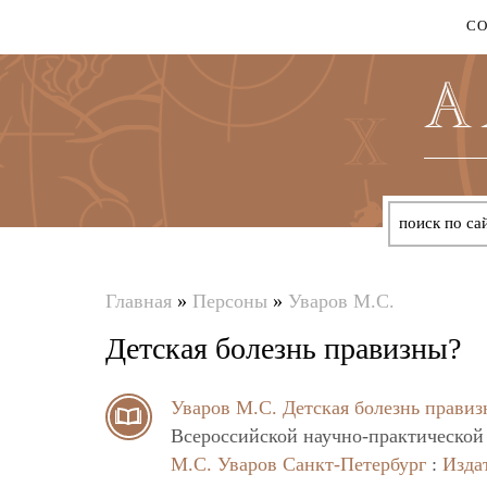
С
Главная
»
Персоны
»
Уваров М.С.
Вы
Детская болезнь правизны?
здесь
Уваров М.С.
Детская болезнь прави
Всероссийской научно-практической к
М.С. Уваров
Санкт-Петербург
:
Изда