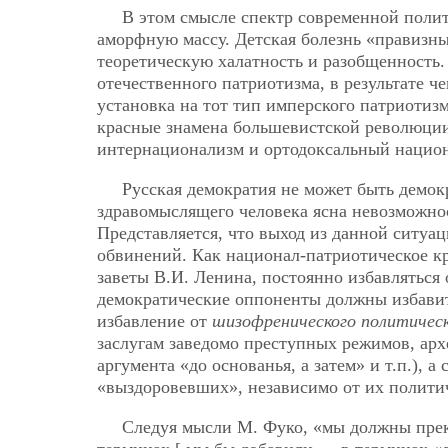
В этом смысле спектр современной полит
аморфную массу. Детская болезнь «правизны
теоретическую халатность и разобщенность
отечественного патриотизма, в результате 
установка на тот тип имперского патриотизм
красные знамена большевистской революции
интернационализм и ортодоксальный нацио
Русская демократия не может быть демокр
здравомыслящего человека ясна невозможно
Представляется, что выход из данной ситуа
обвинений. Как национал-патриотическое к
заветы В.И. Ленина, постоянно избавляться 
демократические оппоненты должны избавить
избавление от
шизофренического политическ
заслугам заведомо преступных режимов, арх
аргумента «до основанья, а затем» и т.п.), 
«выздоровевших», независимо от их полити
Следуя мысли М. Фуко, «мы должны прек