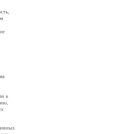
сть,
ам
ое
яя
ии к
гию,
ех
тивных