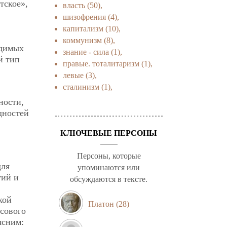
тское»,
власть
(50),
шизофрения
(4),
капитализм
(10),
коммунизм
(8),
одимых
знание - сила
(1),
й тип
правые. тоталитаризм
(1),
левые
(3),
сталинизм
(1),
ности,
дностей
КЛЮЧЕВЫЕ ПЕРСОНЫ
Персоны, которые
для
упоминаются или
тий и
обсуждаются в тексте.
кой
Платон
(28)
сового
ясним: