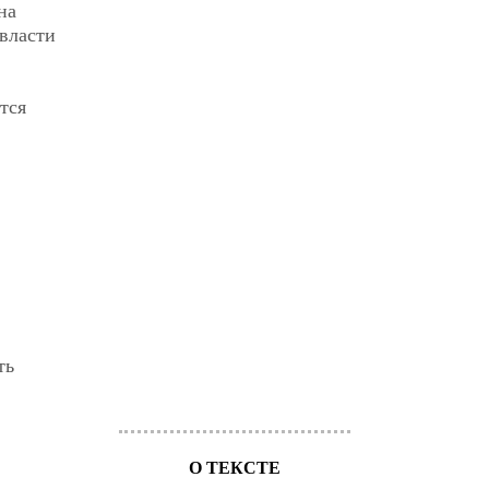
на
власти
тся
ть
О ТЕКСТЕ