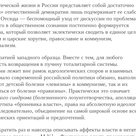
ической жизни в России представляет собой достаточно
» отечественной демократии лишь подчеркивает ее слабо
. Отсюда — беспомощный уход от дискуссии по проблем
чего в общественном сознании постепенно формируется
а, который позволяет эклектически сводить в единое цел
 и царские хоругви, православие и коммунизм,
нализм.
атией западного образца. Вместе с тем, для любого
сть возвращения в пучину тоталитарной системы.
ции лежит вне рамок идеологических споров и взаимных
рыло современной российской политики обязано, выполн
от детской болезни «левизны» в коммунизме, так и их
ся от болезни «правизны». Практически это означает
ого синдрома
(болезненного лозунготворчества, апелляц
етипа «броневика власти», права на абсолютную идеоло
а следовательно, объединение на самой широкой основе вс
ческих ориентаций и предпочтений.
ратить раз и навсегда описывать аффекты власти в нега