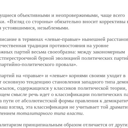
ажущиеся объективными и неопровержимыми, чаще всего
ки. «Взгляд со стороны» обязательно вносит коррективы 
я устоявшимися, незыблемыми.
описание в терминах «левые-правые» нынешней расстано
течественная традиция противостояния на уровне
жных партий весьма своеобразна: между закономерным
постперестроечной бурной эволюцией политических парти
«партийно-политического провала».
партий на «правые» и «левые» корнями своими уходит в
 основную тенденцию становления западного типа демо
сылок, содержащихся у классиков политической теории,
бщем смысле речь идет о классификации политических п
а пути от абсолютистской формы правления к демократи
наш взгляд, эта классификация не учитывает той драмат
влением
тоталитарного типа власти
.
оталитаризм принципиальным образом отличается от друг