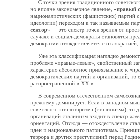
С точки зрения традиционного советског
но вполне закономерное явление, «
правый 
националистических (фашистских) партий с
идеологии) переходом к так называемым пар
сектор
» — это спектр точек зрения от прос
случаях и социал-демократы становятся пре
демократии отождествляется с охлократией, 
Уже эта классификация наглядно демонс
проблеме «правые-левые», свойственный зап
характерно абсолютное привязывание к «пр
демократических партий и организаций, то 
распространенной в ХХ в.
В современном отечественном самосознан
прежнему доминирует. Если в западном мыш
советского тоталитаризма (сталинизма), то
организаций сталинизм входит в спектр «
ле
ориентаций. Отсюда — отождествление стал
идеи и национального патриотизма. Принци
террора и других преступлений перед Роди