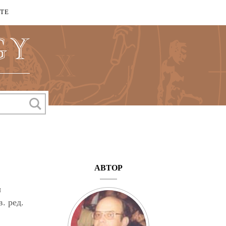
КТЕ
АВТОР
ы
. ред.