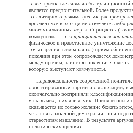
такое признание сломало бы традиционный с
является предпочтительной. Более продукт
тоталитарного режима (весьма распростране
аргумент «сын за отца не отвечает», либо р
многомиллионных жертв. Отрицается (точнее,
коммунизма — его
принципиальные антипат
физическое и нравственное уничтожение дес
точки зрения психоанализа) прием обвинен
покаяния при этом сопровождается демонстр
между прочим, таинство покаяния является 
которую выступают коммунисты.
Парадоксальность современной политичес
ориентированные партии и организации, вы
окончательно восприняли классификационны
«правыми», а их «левыми». Приняли они и 
сказывается не только желание бежать впер
установок западной демократии, но и подсо
стереотипам мышления. В результате аргуме
политических прениях.