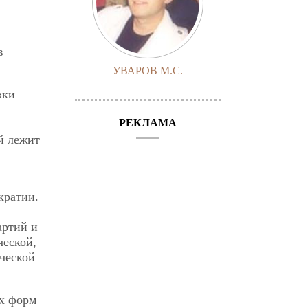
в
УВАРОВ М.С.
вки
РЕКЛАМА
й лежит
кратии.
артий и
ческой,
ической
их форм