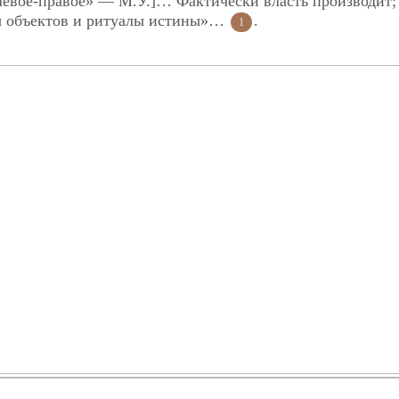
левое-правое» — М.У.]… Фактически власть производит;
ны объектов и ритуалы истины»…
.
1