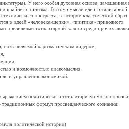
диктатуры). У него особая духовная основа, замешанная 
 и крайнего цинизма. В этом смысле идеи тоталитарной 
-технического прогресса, в котором классический образ
тся в идеей «человека-щепки», «винтика» приводного
ми признаками тоталитарной власти среди прочих являю
, возглавляемой харизматичеким лидером,
я,
рмации,
остью и возможностью инакомыслия,
роля и управления экономикой.
 выражением политического тоталитаризма можно призна
 традиционных формул просвещенческого сознания:
рмула политической истории)