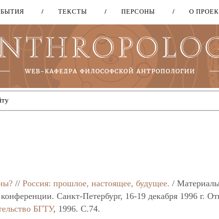
ОБЫТИЯ
ТЕКСТЫ
ПЕРСОНЫ
О ПРОЕ
Перейти
к
основному
содержанию
зны?
//
Россия: прошлое, настоящее, будущее.
/ Материал
онференции. Санкт-Петербург, 16-19 декабря 1996 г. Отв
тельство БГТУ
, 1996. C.74.