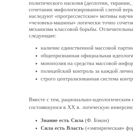
политического насилия (деспотии, тирании, 
сочетании мифологизированной слепой веры
наследуют «прогрессистские» мотивы научно
«человека-машины» логически точно сочетае
механизма классовой борьбы. Отличительны
следующие:
наличие единственной массовой партии
общепризнанная официальная идеологи
монополия на средства массовой инфо
полицейский контроль за каждой личн
строго централизованная система конт
Вместе с тем, рационально-идеологическим
состоявшуюся в ХХ в. логическую инверсию
Знание есть Сила
(Ф. Бэкон)
Сила есть Власть
(«эмпирическая» фо