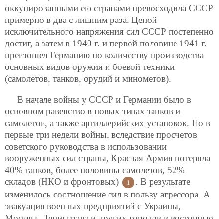
оккупированными ею странами превосходила СССР
примерно в два с лишним раза. Ценой
исключительного напряжения сил СССР постепенно
достиг, а затем в 1940 г. и первой половине 1941 г.
превзошел Германию по количеству производства
основных видов оружия и боевой техники
(самолетов, танков, орудий и минометов).
В начале войны у СССР и Германии было в
основном равенство в новых типах танков и
самолетов, а также артиллерийских установок. Но в
первые три недели войны, вследствие просчетов
советского руководства в использовании
вооруженных сил страны, Красная Армия потеряла
40% танков, более половины самолетов, 52%
складов (НКО и фронтовых)
. В результате
1
изменилось соотношение сил в пользу агрессора. А
эвакуация военных предприятий с Украины,
Москвы, Ленинграда и других городов в восточные