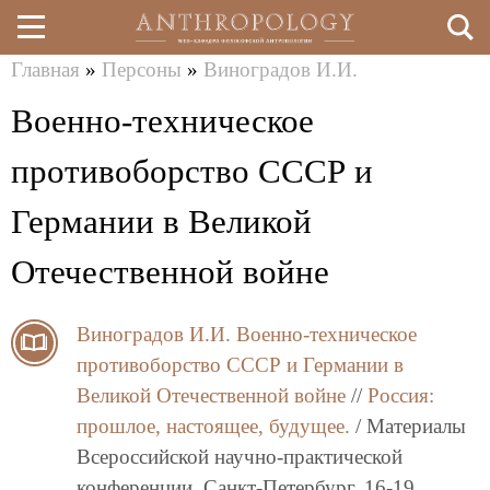
Главная
»
Персоны
»
Виноградов И.И.
Перейти
Вы
Военно-техническое
к
здесь
основному
противоборство СССР и
содержанию
Германии в Великой
Отечественной войне
Виноградов И.И.
Военно-техническое
противоборство СССР и Германии в
Великой Отечественной войне
//
Россия:
прошлое, настоящее, будущее.
/ Материалы
Всероссийской научно-практической
конференции. Санкт-Петербург, 16-19