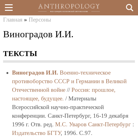
Главная
»
Персоны
Перейти
Вы
Виноградов И.И.
к
здесь
основному
ТЕКСТЫ
содержанию
Виноградов И.И.
Военно-техническое
противоборство СССР и Германии в Великой
Отечественной войне
//
Россия: прошлое,
настоящее, будущее.
/ Материалы
Всероссийской научно-практической
конференции. Санкт-Петербург, 16-19 декабря
1996 г. Отв. ред.
М.С. Уваров
Санкт-Петербург
:
Издательство БГТУ
, 1996. C.97.