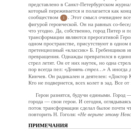
представлено в Санкт-Петербургском журнал
который переживается и полагается как кон
сообществом
. Этот смысл очевиднее все
1
фигурой героической. Он на равных со-беседу
что угодно. Да, собственно, город Питер и п
трансформации являются прерогативой Геро
одном пространстве, присутствуют в одном 
претенциозный «классик» Б. Гребенщиков ин
превращения. Однажды превратился в единоро
стрел летят. Он от них наутек, но одна стре
пор всегда пел: «
Девять стрел…
» А иногда 
Кинчев. Он радикален и деятелен: «Доктор 
Кто не подвернется, всех колет в зад. Все о
Герои разнятся, будучи едиными. Город 
города — свои герои. И сегодня, оглядываясь
поток трансформации сделал былое почти что
повторить Н. Гоголя: «
Не верьте этому Невс
ПРИМЕЧАНИЯ