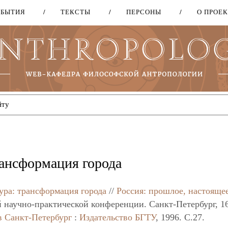
ОБЫТИЯ
ТЕКСТЫ
ПЕРСОНЫ
О ПРОЕ
Перейти
к
основному
содержанию
рансформация города
тура: трансформация города
//
Россия: прошлое, настоящее
 научно-практической конференции. Санкт-Петербург, 1
в
Санкт-Петербург
:
Издательство БГТУ
, 1996. C.27.