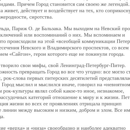
ендами. Причем Город становится сам своею же легендой.
 живет, действует и воздействует на тех, кто соприкосн
жеродности, сиротства.
ьда, Париж О. де Бальзака. Мы выходим на Невский про
риключений или воспоминаний о них. Мы вспоминаем и
что происходили на этой «всеобщей коммуникации Петер
ресечения Невского и Владимирского проспектов, со всем
ием «Сайгон», герои которого еще не покинули города.
 творило свои мифы, свой Ленинград-Петербург-Питер.
жность превращать Город во все что угодно: все могло с
, рок-слова первых питерских десятилетий представляла
. Город мыслил и мыслился иначе, говорил на «невнятно
 рок-культуры являл собой какое-то иное, незнакомое,
рассудочных категорий отношение к миру и к жизни. Пет
ация жизни во всех ее проявлениях отрицала принцип
 линии между высоким и низким, добром и злом. Все им
а.
ие «верха» и «низа» своеобразно и наиболее адекватно