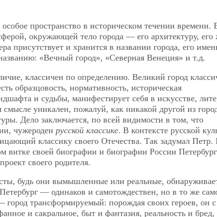
е особое пространство в историческом течении времени. 
сферой, окружающей тело города — его архитектуру, его 
ера присутствует и хранится в названии города, его имен
 названию: «Вечный город», «Северная Венеция» и т.д.
ичие, классичен по определению. Великий город класси
 есть образцовость, нормативность, историческая
ндшафта и судьбы, манифестирует себя в искусстве, лите
 смысле уникален, пожалуй, как никакой другой из горо
ры. Дело заключается, по всей видимости в том, что
сии, чужероден
русской классике
. В контексте русской ку
рицающий классику своего Отечества. Так задумал Петр. 
ом витке своей биографии и биографии России Петербург
проект своего родителя.
есты, будь они вымышленные или реальные, обнаруживае
. Петербург — одинаков и самотождествен, но в то же сам
— город трансформируемый: порождая своих героев, он с
анное и сакральное, быт и фантазия, реальность и бред, 