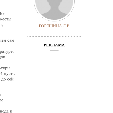
Все
жесты,
и,
ГОРЯШИНА Л.Р.
чен сам
РЕКЛАМА
ратуре,
дов,
льтуры
И пусть
 до сей
т
ое
вода и