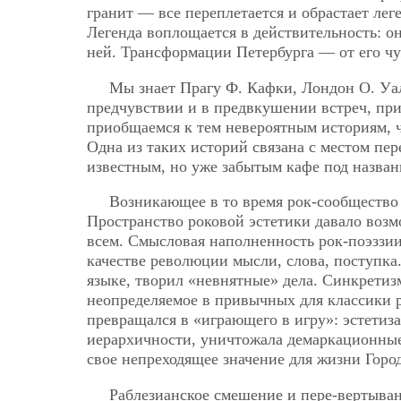
гранит — все переплетается и обрастает лег
Легенда воплощается в действительность: она
ней. Трансформации Петербурга — от его чу
Мы знает Прагу Ф. Кафки, Лондон О. Уал
предчувствии и в предвкушении встреч, п
приобщаемся к тем невероятным историям, 
Одна из таких историй связана с местом пе
известным, но уже забытым кафе под назван
Возникающее в то время рок-сообщество
Пространство роковой эстетики давало возмо
всем. Смысловая наполненность рок-поэззии
качестве революции мысли, слова, поступка
языке, творил «невнятные» дела. Синкретизм
неопределяемое в привычных для классики 
превращался в «играющего в игру»: эстетиз
иерархичности, уничтожала демаркационные
свое непреходящее значение для жизни Город
Раблезианское смешение и пере-вертыван