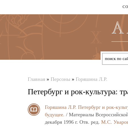
С
Главная
»
Персоны
»
Горяшина Л.Р.
Вы
Петербург и рок-культура: т
здесь
Горяшина Л.Р.
Петербург и рок-куль
будущее.
/ Материалы Всероссийской
декабря 1996 г. Отв. ред.
М.С. Уваро