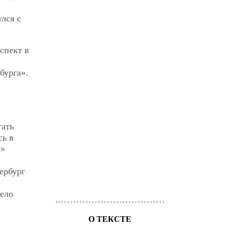
улся с
спект в
бурга».
тать
сь в
м»
ербург
ело
О ТЕКСТЕ