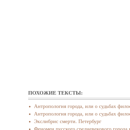
ПОХОЖИЕ ТЕКСТЫ:
Антропология города, или о судьбах фил
Антропология города, или о судьбах фил
Экслибрис смерти. Петербург
Феномен русского средневекового города