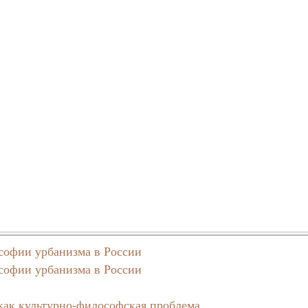
ософии урбанизма в России
ософии урбанизма в России
 как культурно-философская проблема