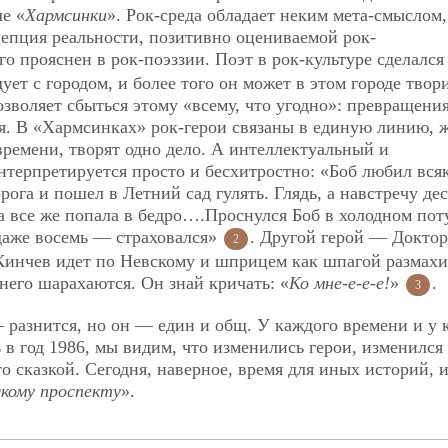
е «
Хармсинки
». Рок-среда обладает неким мета-смыслом,
цепция реальности, позитивно оцениваемой рок-
го прояснен в рок-поэззии. Поэт в рок-культуре сделался
ет с городом, и более того он может в этом городе твори
озволяет сбыться этому «всему, что угодно»: превращени
я. В «Хармсинках» рок-герои связаны в единую линию, 
времени, творят одно дело. А интеллектуальный и
терпретируется просто и бесхитростно: «Боб любил вся
га и пошел в Летний сад гулять. Глядь, а навстречу дес
ла все же попала в бедро….Проснулся Боб в холодном поту
даже восемь — страховался»
. Другой герой — Доктор
2
Кинчев идет по Невскому и шприцем как шпагой размахи
т него шарахаются. Он знай кричать: «
Ко мне-е-е-е!
»
.
3
— разнится, но он — един и общ. У каждого времени и у 
 в год 1986, мы видим, что изменились герои, изменился 
 сказкой. Сегодня, наверное, время для иных историй, и
кому проспекту
».