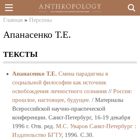
Главная
»
Персоны
Перейти
Вы
Апанасенко Т.Е.
к
здесь
основному
ТЕКСТЫ
содержанию
Апанасенко Т.Е.
Смена парадигмы в
социальной философии как источник
освобождения личностного сознания
//
Россия:
прошлое, настоящее, будущее.
/ Материалы
Всероссийской научно-практической
конференции. Санкт-Петербург, 16-19 декабря
1996 г. Отв. ред.
М.С. Уваров
Санкт-Петербург
:
Издательство БГТУ
, 1996. C.30.