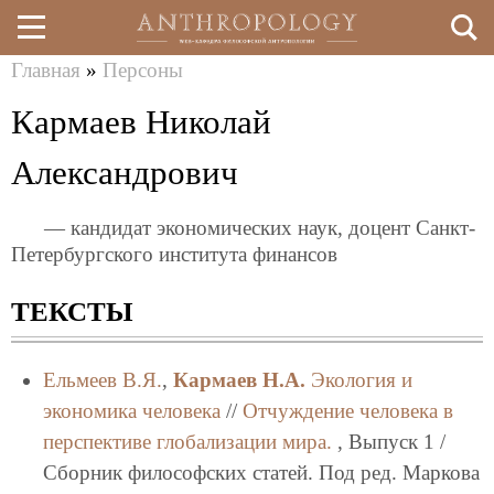
Главная
»
Персоны
Перейти
Вы
Кармаев Николай
к
здесь
основному
Александрович
содержанию
— кандидат экономических наук, доцент Санкт-
Петербургского института финансов
ТЕКСТЫ
Ельмеев В.Я.
,
Кармаев Н.А.
Экология и
экономика человека
//
Отчуждение человека в
перспективе глобализации мира.
, Выпуск 1 /
Сборник философских статей. Под ред. Маркова